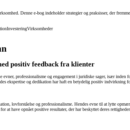
rksomhed. Denne e-bog indeholder strategier og praksisser, der fremmer 
ion
Investering
Virksomheder
nn
 positiv feedback fra klienter
er, professionalisme og engagement i juridiske sager, især inden for fa
des ekspertise og dedikation har haft en betydelig positiv indvirkning f
, lovforståelse og professionalisme. Hendes evne til at lytte opmærkso
for at have opnået positive resultater, der har beskyttet deres rettighede