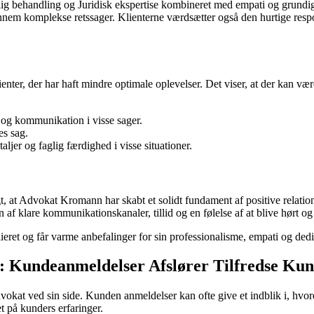
ig behandling og Juridisk ekspertise kombineret med empati og grundi
ennem komplekse retssager. Klienterne værdsætter også den hurtige resp
enter, der har haft mindre optimale oplevelser. Det viser, at der kan væ
 og kommunikation i visse sager.
es sag.
er og faglig færdighed i visse situationer.
igt, at Advokat Kromann har skabt et solidt fundament af positive relatio
 af klare kommunikationskanaler, tillid og en følelse af at blive hørt og 
ret og får varme anbefalinger for sin professionalisme, empati og dedikat
: Kundeanmeldelser Afslører Tilfredse Ku
advokat ved sin side. Kunden anmeldelser kan ofte give et indblik i, hv
 på kunders erfaringer.