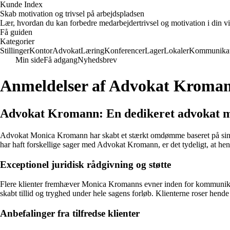
Kunde Index
Skab motivation og trivsel på arbejdspladsen
Lær, hvordan du kan forbedre medarbejdertrivsel og motivation i din vi
Få guiden
Kategorier
Stillinger
Kontor
Advokat
Læring
Konferencer
Lager
Lokaler
Kommunikat
Min side
Få adgang
Nyhedsbrev
Anmeldelser af Advokat Kroma
Advokat Kromann: En dedikeret advokat med
Advokat Monica Kromann har skabt et stærkt omdømme baseret på sine evn
har haft forskellige sager med Advokat Kromann, er det tydeligt, at hen
Exceptionel juridisk rådgivning og støtte
Flere klienter fremhæver Monica Kromanns evner inden for kommunikation
skabt tillid og tryghed under hele sagens forløb. Klienterne roser hende 
Anbefalinger fra tilfredse klienter