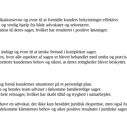
tionsevne og evne til at formidle kunders bekymringer effektivt.
og venlig hjælp fra både advokater og sekretærer.
il deres sager, hvilket har resulteret i positive løsninger.
indsigt og evne til at tænke fremad i komplekse sager.
en, hvor alle aspekter af sagen er blevet behandlet med omhu og præcis
riterer kundernes behov og sikrer, at deres rettigheder bliver beskyttet.
forstå kundernes situationer på et personligt plan.
og hendes team udviser i følsomme familieretlige sager.
hele retssager, hvilket har skabt tillid og tryghed i samarbejdet.
e en advokat, der ikke kun besidder juridisk ekspertise, men også formå
komme klienternes behov og sikre positive resultater i juridiske sager