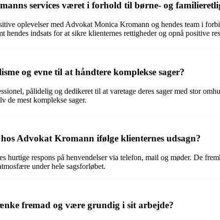
ns services været i forhold til børne- og familieretli
ositive oplevelser med Advokat Monica Kromann og hendes team i forbin
t hendes indsats for at sikre klienternes rettigheder og opnå positive res
sme og evne til at håndtere komplekse sager?
onel, pålidelig og dedikeret til at varetage deres sager med stor omhu
selv de mest komplekse sager.
hos Advokat Kromann ifølge klienternes udsagn?
 hurtige respons på henvendelser via telefon, mail og møder. De fremh
 atmosfære under hele sagsforløbet.
nke fremad og være grundig i sit arbejde?