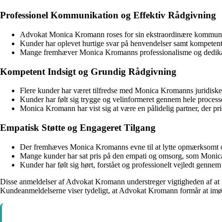
Professionel Kommunikation og Effektiv Rådgivning
Advokat Monica Kromann roses for sin ekstraordinære kommunika
Kunder har oplevet hurtige svar på henvendelser samt kompetent 
Mange fremhæver Monica Kromanns professionalisme og dedikation t
Kompetent Indsigt og Grundig Rådgivning
Flere kunder har været tilfredse med Monica Kromanns juridiske 
Kunder har følt sig trygge og velinformeret gennem hele process
Monica Kromann har vist sig at være en pålidelig partner, der prio
Empatisk Støtte og Engageret Tilgang
Der fremhæves Monica Kromanns evne til at lytte opmærksomt og 
Mange kunder har sat pris på den empati og omsorg, som Monica 
Kunder har følt sig hørt, forstået og professionelt vejledt gennem 
Disse anmeldelser af Advokat Kromann understreger vigtigheden af at hav
Kundeanmeldelserne viser tydeligt, at Advokat Kromann formår at imøde