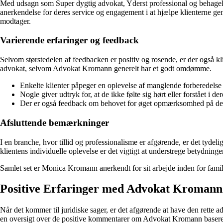
Med udsagn som Super dygtig advokat, Yderst professional og behagel
anerkendelse for deres service og engagement i at hjælpe klienterne g
modtager.
Varierende erfaringer og feedback
Selvom størstedelen af feedbacken er positiv og rosende, er der også kli
advokat, selvom Advokat Kromann generelt har et godt omdømme.
Enkelte klienter påpeger en oplevelse af manglende forberedelse
Nogle giver udtryk for, at de ikke følte sig hørt eller forstået i der
Der er også feedback om behovet for øget opmærksomhed på detalj
Afsluttende bemærkninger
I en branche, hvor tillid og professionalisme er afgørende, er det tydel
klientens individuelle oplevelse er det vigtigt at understrege betydningen
Samlet set er Monica Kromann anerkendt for sit arbejde inden for familie
Positive Erfaringer med Advokat Kromann
Når det kommer til juridiske sager, er det afgørende at have den rette 
en oversigt over de positive kommentarer om Advokat Kromann baseret