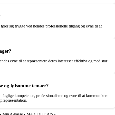
?
øler sig trygge ved hendes professionelle tilgang og evne til at
ager?
s evne til at repræsentere deres interesser effektivt og med stor
kse og følsomme temaer?
n faglige kompetence, professionalisme og evne til at kommunikere
og repræsentation.
•
Min A-kasse
•
MAX DUE A/S
•