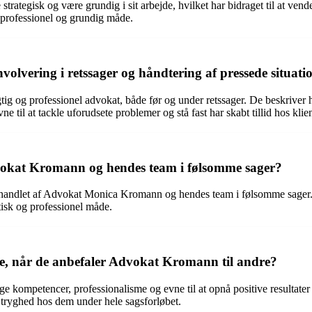
tegisk og være grundig i sit arbejde, hvilket har bidraget til at vende
 en professionel og grundig måde.
lvering i retssager og håndtering af pressede situati
 og professionel advokat, både før og under retssager. De beskriver hen
ne til at tackle uforudsete problemer og stå fast har skabt tillid hos klie
vokat Kromann og hendes team i følsomme sager?
handlet af Advokat Monica Kromann og hendes team i følsomme sager. De
isk og professionel måde.
terne, når de anbefaler Advokat Kromann til andre?
 kompetencer, professionalisme og evne til at opnå positive resultater
 og tryghed hos dem under hele sagsforløbet.