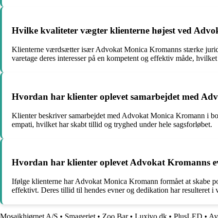
Hvilke kvaliteter vægter klienterne højest ved Ad
Klienterne værdsætter især Advokat Monica Kromanns stærke juridiske
varetage deres interesser på en kompetent og effektiv måde, hvilket ha
Hvordan har klienter oplevet samarbejdet med Ad
Klienter beskriver samarbejdet med Advokat Monica Kromann i bopæl
empati, hvilket har skabt tillid og tryghed under hele sagsforløbet.
Hvordan har klienter oplevet Advokat Kromanns evn
Ifølge klienterne har Advokat Monica Kromann formået at skabe po
effektivt. Deres tillid til hendes evner og dedikation har resulteret
Mosaikhjørnet A/S
•
Smageriet
•
Zoo Bar
•
Luxivo.dk
•
PlusLED
•
Av