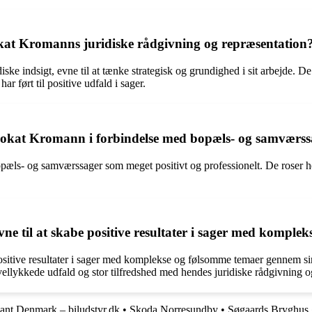
vokat Kromanns juridiske rådgivning og repræsentation
 indsigt, evne til at tænke strategisk og grundighed i sit arbejde. De f
r ført til positive udfald i sager.
vokat Kromann i forbindelse med bopæls- og samværss
s- og samværssager som meget positivt og professionelt. De roser hende
e til at skabe positive resultater i sager med komple
sitive resultater i sager med komplekse og følsomme temaer gennem si
 i vellykkede udfald og stor tilfredshed med hendes juridiske rådgivning 
ant Denmark – biludstyr.dk
•
Skoda Norresundby
•
Søgaards Bryghus