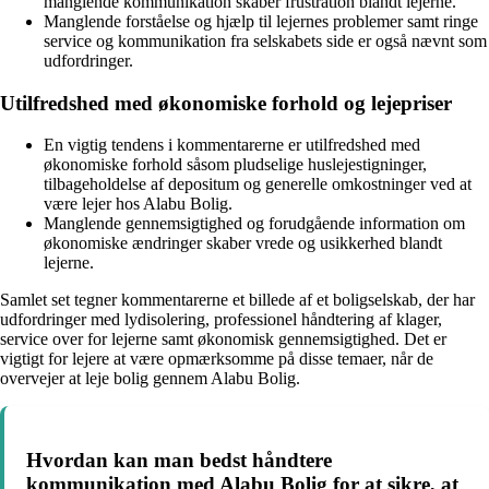
manglende kommunikation skaber frustration blandt lejerne.
Manglende forståelse og hjælp til lejernes problemer samt ringe
service og kommunikation fra selskabets side er også nævnt som
udfordringer.
Utilfredshed med økonomiske forhold og lejepriser
En vigtig tendens i kommentarerne er utilfredshed med
økonomiske forhold såsom pludselige huslejestigninger,
tilbageholdelse af depositum og generelle omkostninger ved at
være lejer hos Alabu Bolig.
Manglende gennemsigtighed og forudgående information om
økonomiske ændringer skaber vrede og usikkerhed blandt
lejerne.
Samlet set tegner kommentarerne et billede af et boligselskab, der har
udfordringer med lydisolering, professionel håndtering af klager,
service over for lejerne samt økonomisk gennemsigtighed. Det er
vigtigt for lejere at være opmærksomme på disse temaer, når de
overvejer at leje bolig gennem Alabu Bolig.
Hvordan kan man bedst håndtere
kommunikation med Alabu Bolig for at sikre, at