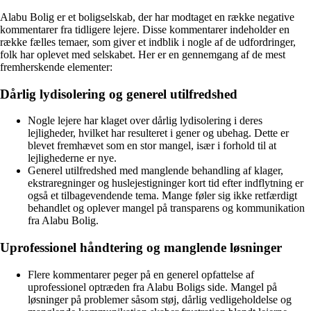
Alabu Bolig er et boligselskab, der har modtaget en række negative
kommentarer fra tidligere lejere. Disse kommentarer indeholder en
række fælles temaer, som giver et indblik i nogle af de udfordringer,
folk har oplevet med selskabet. Her er en gennemgang af de mest
fremherskende elementer:
Dårlig lydisolering og generel utilfredshed
Nogle lejere har klaget over dårlig lydisolering i deres
lejligheder, hvilket har resulteret i gener og ubehag. Dette er
blevet fremhævet som en stor mangel, især i forhold til at
lejlighederne er nye.
Generel utilfredshed med manglende behandling af klager,
ekstraregninger og huslejestigninger kort tid efter indflytning er
også et tilbagevendende tema. Mange føler sig ikke retfærdigt
behandlet og oplever mangel på transparens og kommunikation
fra Alabu Bolig.
Uprofessionel håndtering og manglende løsninger
Flere kommentarer peger på en generel opfattelse af
uprofessionel optræden fra Alabu Boligs side. Mangel på
løsninger på problemer såsom støj, dårlig vedligeholdelse og