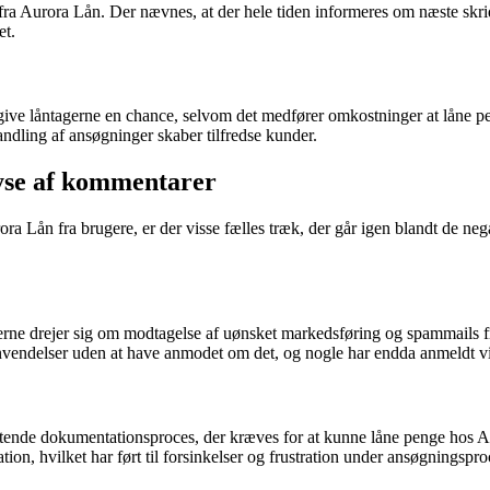
 Aurora Lån. Der nævnes, at der hele tiden informeres om næste skridt 
et.
 give låntagerne en chance, selvom det medfører omkostninger at låne pe
ndling af ansøgninger skaber tilfredse kunder.
yse af kommentarer
 Lån fra brugere, er der visse fælles træk, der går igen blandt de neg
erne drejer sig om modtagelse af uønsket markedsføring og spammails f
henvendelser uden at have anmodet om det, og nogle har endda anmeldt
attende dokumentationsproces, der kræves for at kunne låne penge hos 
, hvilket har ført til forsinkelser og frustration under ansøgningspro