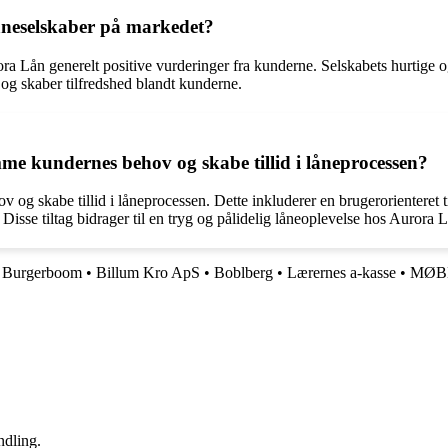
åneselskaber på markedet?
Lån generelt positive vurderinger fra kunderne. Selskabets hurtige o
m og skaber tilfredshed blandt kunderne.
me kundernes behov og skabe tillid i låneprocessen?
 og skabe tillid i låneprocessen. Dette inkluderer en brugerorienteret t
Disse tiltag bidrager til en tryg og pålidelig låneoplevelse hos Aurora 
•
Burgerboom
•
Billum Kro ApS
•
Boblberg
•
Lærernes a-kasse
•
MØB
ndling.