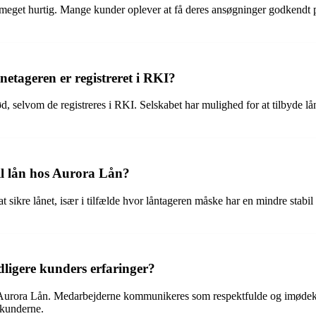
et hurtig. Mange kunder oplever at få deres ansøgninger godkendt på ko
etageren er registreret i RKI?
, selvom de registreres i RKI. Selskabet har mulighed for at tilbyde lån
til lån hos Aurora Lån?
l at sikre lånet, især i tilfælde hvor låntageren måske har en mindre sta
ligere kunders erfaringer?
s Aurora Lån. Medarbejderne kommunikeres som respektfulde og imødek
s kunderne.