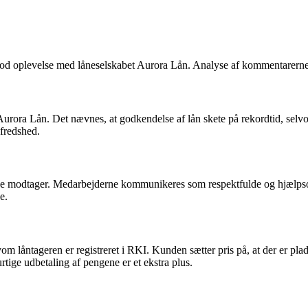
god oplevelse med låneselskabet Aurora Lån. Analyse af kommentarerne vi
ora Lån. Det nævnes, at godkendelse af lån skete på rekordtid, selvom
fredshed.
 de modtager. Medarbejderne kommunikeres som respektfulde og hjælpso
e.
 låntageren er registreret i RKI. Kunden sætter pris på, at der er plads t
ige udbetaling af pengene er et ekstra plus.