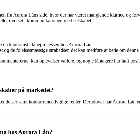
n fra Aurora Låns side, hvor der har været manglende klarhed og forvi
t eller overset i kommunikationen med selskabet.
 en kautionist i låneprocessen hos Aurora Lån.
st og de følelsesmæssige strabadser, det kan medføre at bede om denne 
kommentarerne, kan oplevelser variere, og nogle låntagere har haft posi
lskaber på markedet?
dkendelser samt konkurrencedygtige renter. Derudover har Aurora Lån 
ning hos Aurora Lån?