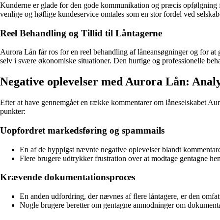
Kunderne er glade for den gode kommunikation og præcis opfølgning fra
venlige og høflige kundeservice omtales som en stor fordel ved selskab
Reel Behandling og Tillid til Låntagerne
Aurora Lån får ros for en reel behandling af låneansøgninger og for at
selv i svære økonomiske situationer. Den hurtige og professionelle beha
Negative oplevelser med Aurora Lån: Anal
Efter at have gennemgået en række kommentarer om låneselskabet Aurora
punkter:
Uopfordret markedsføring og spammails
En af de hyppigst nævnte negative oplevelser blandt kommentar
Flere brugere udtrykker frustration over at modtage gentagne 
Krævende dokumentationsproces
En anden udfordring, der nævnes af flere låntagere, er den omf
Nogle brugere beretter om gentagne anmodninger om dokumentation