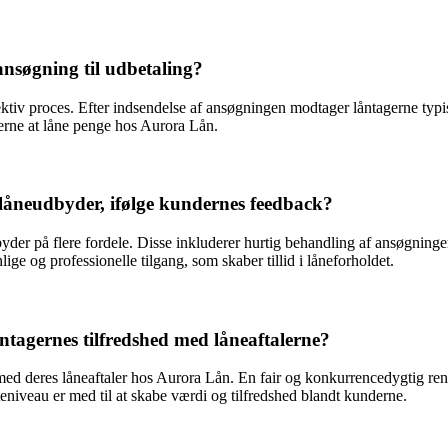
nsøgning til udbetaling?
tiv proces. Efter indsendelse af ansøgningen modtager låntagerne typis
derne at låne penge hos Aurora Lån.
 låneudbyder, ifølge kundernes feedback?
der på flere fordele. Disse inkluderer hurtig behandling af ansøgninge
e og professionelle tilgang, som skaber tillid i låneforholdet.
tagernes tilfredshed med låneaftalerne?
 med deres låneaftaler hos Aurora Lån. En fair og konkurrencedygtig rente
niveau er med til at skabe værdi og tilfredshed blandt kunderne.