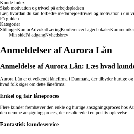
Kunde Index
Skab motivation og trivsel på arbejdspladsen
Lær, hvordan du kan forbedre medarbejdertrivsel og motivation i din vi
Få guiden
Kategorier
Stillinger
Kontor
Advokat
Læring
Konferencer
Lager
Lokaler
Kommunikat
Min side
Få adgang
Nyhedsbrev
Anmeldelser af Aurora Lån
Anmeldelse af Aurora Lån: Læs hvad kunde
Aurora Lån er et velkendt lånefirma i Danmark, der tilbyder hurtige og 
hvad folk siger om dette lånefirma:
Enkel og fair låneproces
Flere kunder fremhæver den enkle og hurtige ansøgningsproces hos Auro
den nemme ansøgningsproces, der resulterede i en positiv oplevelse.
Fantastisk kundeservice