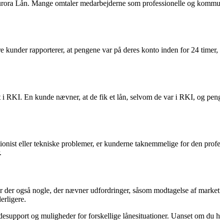
urora Lån. Mange omtaler medarbejderne som professionelle og kommun
e kunder rapporterer, at pengene var på deres konto inden for 24 timer,
 i RKI. En kunde nævner, at de fik et lån, selvom de var i RKI, og penge
autionist eller tekniske problemer, er kunderne taknemmelige for den p
.
r der også nogle, der nævner udfordringer, såsom modtagelse af marketi
erligere.
esupport og muligheder for forskellige lånesituationer. Uanset om du har