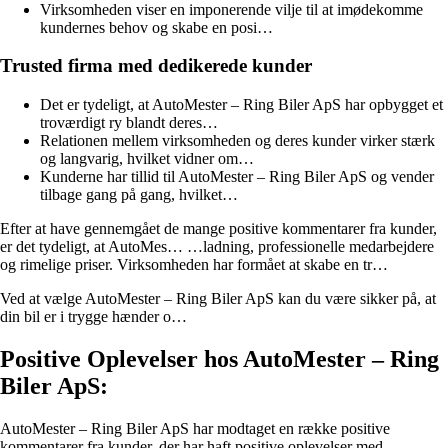
Virksomheden viser en imponerende vilje til at imødekomme
kundernes behov og skabe en posi…
Trusted firma med dedikerede kunder
Det er tydeligt, at AutoMester – Ring Biler ApS har opbygget et
troværdigt ry blandt deres…
Relationen mellem virksomheden og deres kunder virker stærk
og langvarig, hvilket vidner om…
Kunderne har tillid til AutoMester – Ring Biler ApS og vender
tilbage gang på gang, hvilket…
Efter at have gennemgået de mange positive kommentarer fra kunder,
er det tydeligt, at AutoMes… …ladning, professionelle medarbejdere
og rimelige priser. Virksomheden har formået at skabe en tr…
Ved at vælge AutoMester – Ring Biler ApS kan du være sikker på, at
din bil er i trygge hænder o…
Positive Oplevelser hos AutoMester – Ring
Biler ApS:
AutoMester – Ring Biler ApS har modtaget en række positive
kommentarer fra kunder, der har haft positive oplevelser med