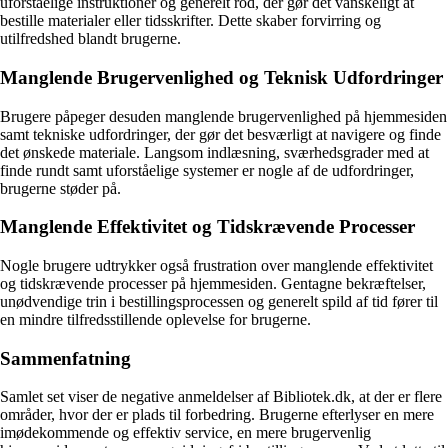
uforståelige instruktioner og generelt rod, der gør det vanskeligt at
bestille materialer eller tidsskrifter. Dette skaber forvirring og
utilfredshed blandt brugerne.
Manglende Brugervenlighed og Teknisk Udfordringer
Brugere påpeger desuden manglende brugervenlighed på hjemmesiden
samt tekniske udfordringer, der gør det besværligt at navigere og finde
det ønskede materiale. Langsom indlæsning, sværhedsgrader med at
finde rundt samt uforståelige systemer er nogle af de udfordringer,
brugerne støder på.
Manglende Effektivitet og Tidskrævende Processer
Nogle brugere udtrykker også frustration over manglende effektivitet
og tidskrævende processer på hjemmesiden. Gentagne bekræftelser,
unødvendige trin i bestillingsprocessen og generelt spild af tid fører til
en mindre tilfredsstillende oplevelse for brugerne.
Sammenfatning
Samlet set viser de negative anmeldelser af Bibliotek.dk, at der er flere
områder, hvor der er plads til forbedring. Brugerne efterlyser en mere
imødekommende og effektiv service, en mere brugervenlig