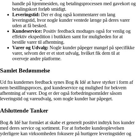
handle på hjemmesiden, og betalingsprocessen med gavekort og
betalingskort forløb smidigt.
Leveringstid:
Der er dog også kommentarer om lang
leveringstid, hvor nogle kunder ventede længe på deres varer
uden at få besked.
Kundeservice:
Positiv feedback modtages også for venlig og
effektiv ekspedition i butikken samt for muligheden for at
bestille varer til afhentning.
Varer og Udvalg:
Nogle kunder påpeger mangel på specifikke
varer, selvom der er et stort udvalg, hvilket fik dem til at
overveje andre platforme.
Samlet Bedømmelse
Ud fra kundernes feedback synes Bog & Idé at have styrker i form af
nem bestillingsproces, god kundeservice og mulighed for bekvem
afhentning af varer. Dog er der også forbedringsområder såsom
leveringstid og vareudvalg, som nogle kunder har påpeget.
Afsluttende Tanker
Bog & Idé har formået at skabe et generelt positivt indtryk hos kunder
med deres service og sortiment. For at forbedre kundeoplevelsen
yderligere kan virksomheden fokusere på hurtigere leveringstider og