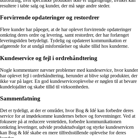
udfordring, hvis specifikke produkter ikke er tilgængelige, hvilket kan
resultere i tabte salg og kunder, der må søge andre steder.
Forvirrende opdateringer og restordrer
Flere kunder har påpeget, at de har oplevet forvirrende opdateringer
omkring deres ordre og levering, samt restordrer, der har forlænget
leveringstiden betydeligt. Tydelig og opdateret kommunikation er
afgørende for at undgå misforståelser og skabe tillid hos kunderne.
Kundeservice og fejl i ordrehåndtering
Nogle kommentarer nævner problemer med kundeservice, hvor kunder
har oplevet fejl i ordrehåndtering, herunder at blive solgt produkter, der
ikke var på lager. En god kundeserviceoplevelse er nøglen til at bevare
kundelojalitet og skabe tillid til virksomheden.
Sammenfatning
Det er tydeligt, at der er områder, hvor Bog & Idé kan forbedre deres
service for at imødekomme kundernes behov og forventninger. Ved at
fokusere på at reducere ventetiden, forbedre kommunikationen
omkring leveringer, udvide produktudvalget og styrke kundeservicen
kan Bog & Idé skabe en mere tilfredsstillende oplevelse for deres