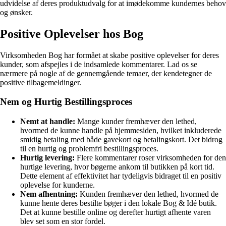
udvidelse af deres produktudvalg for at imødekomme kundernes behov
og ønsker.
Positive Oplevelser hos Bog
Virksomheden Bog har formået at skabe positive oplevelser for deres
kunder, som afspejles i de indsamlede kommentarer. Lad os se
nærmere på nogle af de gennemgående temaer, der kendetegner de
positive tilbagemeldinger.
Nem og Hurtig Bestillingsproces
Nemt at handle:
Mange kunder fremhæver den lethed,
hvormed de kunne handle på hjemmesiden, hvilket inkluderede
smidig betaling med både gavekort og betalingskort. Det bidrog
til en hurtig og problemfri bestillingsproces.
Hurtig levering:
Flere kommentarer roser virksomheden for den
hurtige levering, hvor bøgerne ankom til butikken på kort tid.
Dette element af effektivitet har tydeligvis bidraget til en positiv
oplevelse for kunderne.
Nem afhentning:
Kunden fremhæver den lethed, hvormed de
kunne hente deres bestilte bøger i den lokale Bog & Idé butik.
Det at kunne bestille online og derefter hurtigt afhente varen
blev set som en stor fordel.