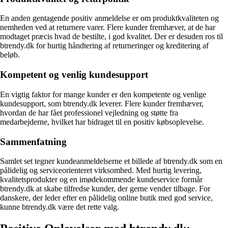
En anden gentagende positiv anmeldelse er om produktkvaliteten og
nemheden ved at returnere varer. Flere kunder fremhæver, at de har
modtaget præcis hvad de bestilte, i god kvalitet. Der er desuden ros til
btrendy.dk for hurtig håndtering af returneringer og kreditering af
beløb.
Kompetent og venlig kundesupport
En vigtig faktor for mange kunder er den kompetente og venlige
kundesupport, som btrendy.dk leverer. Flere kunder fremhæver,
hvordan de har fået professionel vejledning og støtte fra
medarbejderne, hvilket har bidraget til en positiv købsoplevelse.
Sammenfatning
Samlet set tegner kundeanmeldelserne et billede af btrendy.dk som en
pålidelig og serviceorienteret virksomhed. Med hurtig levering,
kvalitetsprodukter og en imødekommende kundeservice formår
btrendy.dk at skabe tilfredse kunder, der gerne vender tilbage. For
danskere, der leder efter en pålidelig online butik med god service,
kunne btrendy.dk være det rette valg.