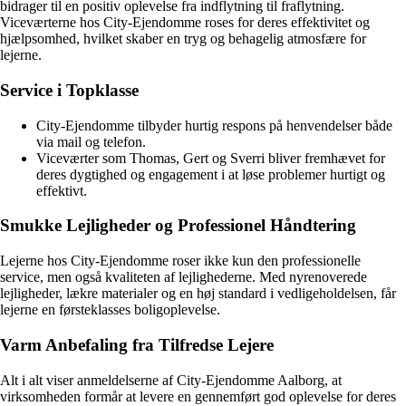
bidrager til en positiv oplevelse fra indflytning til fraflytning.
Viceværterne hos City-Ejendomme roses for deres effektivitet og
hjælpsomhed, hvilket skaber en tryg og behagelig atmosfære for
lejerne.
Service i Topklasse
City-Ejendomme tilbyder hurtig respons på henvendelser både
via mail og telefon.
Viceværter som Thomas, Gert og Sverri bliver fremhævet for
deres dygtighed og engagement i at løse problemer hurtigt og
effektivt.
Smukke Lejligheder og Professionel Håndtering
Lejerne hos City-Ejendomme roser ikke kun den professionelle
service, men også kvaliteten af lejlighederne. Med nyrenoverede
lejligheder, lækre materialer og en høj standard i vedligeholdelsen, får
lejerne en førsteklasses boligoplevelse.
Varm Anbefaling fra Tilfredse Lejere
Alt i alt viser anmeldelserne af City-Ejendomme Aalborg, at
virksomheden formår at levere en gennemført god oplevelse for deres