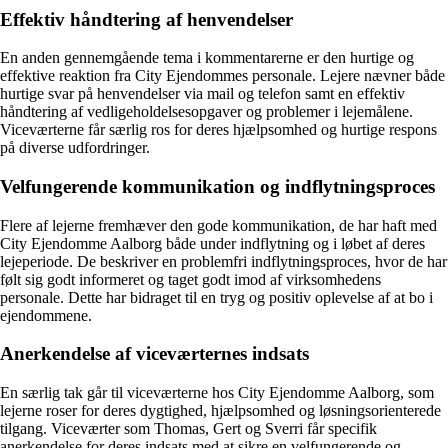
Effektiv håndtering af henvendelser
En anden gennemgående tema i kommentarerne er den hurtige og
effektive reaktion fra City Ejendommes personale. Lejere nævner både
hurtige svar på henvendelser via mail og telefon samt en effektiv
håndtering af vedligeholdelsesopgaver og problemer i lejemålene.
Viceværterne får særlig ros for deres hjælpsomhed og hurtige respons
på diverse udfordringer.
Velfungerende kommunikation og indflytningsproces
Flere af lejerne fremhæver den gode kommunikation, de har haft med
City Ejendomme Aalborg både under indflytning og i løbet af deres
lejeperiode. De beskriver en problemfri indflytningsproces, hvor de har
følt sig godt informeret og taget godt imod af virksomhedens
personale. Dette har bidraget til en tryg og positiv oplevelse af at bo i
ejendommene.
Anerkendelse af viceværternes indsats
En særlig tak går til viceværterne hos City Ejendomme Aalborg, som
lejerne roser for deres dygtighed, hjælpsomhed og løsningsorienterede
tilgang. Viceværter som Thomas, Gert og Sverri får specifik
anerkendelse for deres indsats med at sikre en velfungerende og