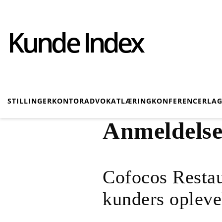
Kunde Index
STILLINGER
KONTOR
ADVOKAT
LÆRING
KONFERENCER
LAG
Anmeldelse
Cofocos Resta
kunders opleve