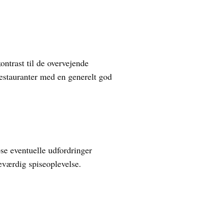
ntrast til de overvejende
 restauranter med en generelt god
øse eventuelle udfordringer
eværdig spiseoplevelse.