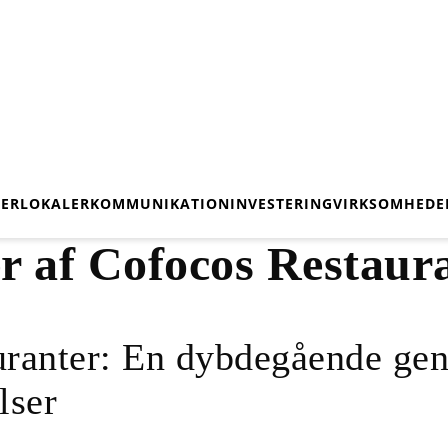
ER
LOKALER
KOMMUNIKATION
INVESTERING
VIRKSOMHEDE
r af Cofocos Restaur
uranter: En dybdegående ge
lser