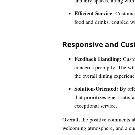
and airy spaces, along with
Efficient Service:
Customers
food and drinks, coupled wi
Responsive and Cus
Feedback Handling:
Custo
concerns promptly. The wil
the overall dining experienc
Solution-Oriented:
By offe
that prioritizes guest satis
exceptional service.
Overall, the positive comments a
welcoming atmosphere, and a cust