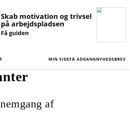
Skab motivation og trivsel
på arbejdspladsen
Få guiden
R
MIN SIDE
FÅ ADGANG
NYHEDSBREV
anter
nnemgang af