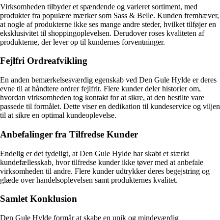
Virksomheden tilbyder et spændende og varieret sortiment, med
produkter fra populære mærker som Sass & Belle. Kunden fremhæver,
at nogle af produkterne ikke ses mange andre steder, hvilket tilføjer en
eksklusivitet til shoppingoplevelsen. Derudover roses kvaliteten af
produkterne, der lever op til kundernes forventninger.
Fejlfri Ordreafvikling
En anden bemærkelsesværdig egenskab ved Den Gule Hylde er deres
evne til at håndtere ordrer fejlfrit. Flere kunder deler historier om,
hvordan virksomheden tog kontakt for at sikre, at den bestilte vare
passede til formålet. Dette viser en dedikation til kundeservice og viljen
til at sikre en optimal kundeoplevelse.
Anbefalinger fra Tilfredse Kunder
Endelig er det tydeligt, at Den Gule Hylde har skabt et stærkt
kundefællesskab, hvor tilfredse kunder ikke tøver med at anbefale
virksomheden til andre. Flere kunder udtrykker deres begejstring og
glæde over handelsoplevelsen samt produkternes kvalitet.
Samlet Konklusion
Den Gule Hylde formår at skabe en unik og mindeværdig