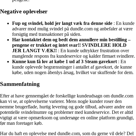
Negative oplevelser
Fup og svindel, hold jer langt væk fra denne side
: En kunde
advarer mod mulig svindel på dundle.com og anbefaler at være
forsigtig med transaktioner på siden.
Har kontaktet dem og bedt dem annullere min bestilling –
pengene er trukket og intet svar!! SVINDLERE HOLD
JER LANGT VÆK!!
: En kunde udtrykker frustration over
manglende respons fra kundeservice og kalder firmaet svindlere.
Kunne kun få lov at købe 1 ud af 3 Steam gavekort
: En
kunde oplevede begrænsninger i antallet af gavekort, de kunne
købe, uden nogen åbenlys årsag, hvilket var skuffende for dem.
Sammenfatning
Efter at have gennemgået de forskellige kundeudsagn om dundle.com
kan vi se, at oplevelserne varierer. Mens nogle kunder roser den
nemme brugerflade, hurtig levering og gode tilbud, advarer andre om
potentielle svindelnumre og problemer med kundeservice. Det er altid
vigtigt at være opmærksom og undersøge en online platform grundigt,
før man foretager køb.
Har du haft en oplevelse med dundle.com, som du gerne vil dele? Del