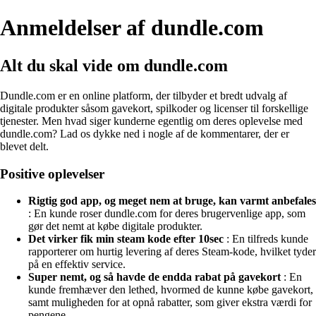
Anmeldelser af dundle.com
Alt du skal vide om dundle.com
Dundle.com er en online platform, der tilbyder et bredt udvalg af
digitale produkter såsom gavekort, spilkoder og licenser til forskellige
tjenester. Men hvad siger kunderne egentlig om deres oplevelse med
dundle.com? Lad os dykke ned i nogle af de kommentarer, der er
blevet delt.
Positive oplevelser
Rigtig god app, og meget nem at bruge, kan varmt anbefales
: En kunde roser dundle.com for deres brugervenlige app, som
gør det nemt at købe digitale produkter.
Det virker fik min steam kode efter 10sec
: En tilfreds kunde
rapporterer om hurtig levering af deres Steam-kode, hvilket tyder
på en effektiv service.
Super nemt, og så havde de endda rabat på gavekort
: En
kunde fremhæver den lethed, hvormed de kunne købe gavekort,
samt muligheden for at opnå rabatter, som giver ekstra værdi for
pengene.