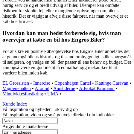
hurtig service og et bredt udvalg af biler. Ulemper kan omfatte
risikoen for skjulte fejl eller manglende oplysninger om bilens
historik. Det er vigtigt at afveje disse faktorer, når man overvejer et
køb hos firmaet.
Hvordan kan man bedst forberede sig, hvis man
overvejer at købe en bil hos Engros Biler?
For at sikre en positiv købsoplevelse hos Engros Biler anbefales det
at gennemgå bilens historik og tilstand omhyggeligt, stille spørgsmål
til sælgeren, og vælge en bil, der passer til ens behov og budget. Det
kan også være en god idé at få en uafhængig mekaniker til at
vurdere bilen inden køb.
EL Grossisten
•
Innercise
•
Copenhagen Cartel
•
Kattinge Caravan
•
Migrænehatten
•
Afound
•
Aarstiderne
•
Advokat Kromann
•
Minulykkesforsikring
•
UMA
•
Kunde Index
Få inspiration og nyheder – skriv dig op
Få inspiration, viden og små genveje direkte i din indbakke.
Angiv din e-mailadresse