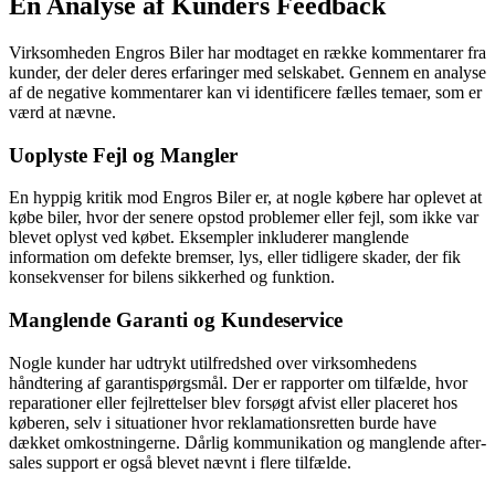
En Analyse af Kunders Feedback
Virksomheden Engros Biler har modtaget en række kommentarer fra
kunder, der deler deres erfaringer med selskabet. Gennem en analyse
af de negative kommentarer kan vi identificere fælles temaer, som er
værd at nævne.
Uoplyste Fejl og Mangler
En hyppig kritik mod Engros Biler er, at nogle købere har oplevet at
købe biler, hvor der senere opstod problemer eller fejl, som ikke var
blevet oplyst ved købet. Eksempler inkluderer manglende
information om defekte bremser, lys, eller tidligere skader, der fik
konsekvenser for bilens sikkerhed og funktion.
Manglende Garanti og Kundeservice
Nogle kunder har udtrykt utilfredshed over virksomhedens
håndtering af garantispørgsmål. Der er rapporter om tilfælde, hvor
reparationer eller fejlrettelser blev forsøgt afvist eller placeret hos
køberen, selv i situationer hvor reklamationsretten burde have
dækket omkostningerne. Dårlig kommunikation og manglende after-
sales support er også blevet nævnt i flere tilfælde.