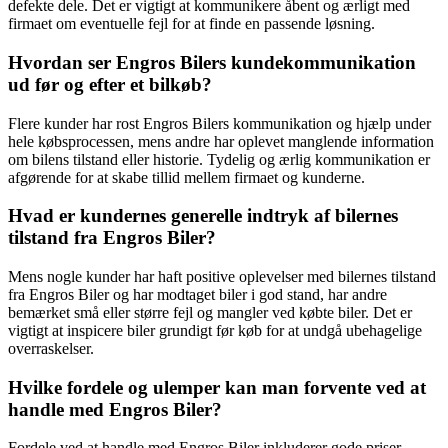
defekte dele. Det er vigtigt at kommunikere åbent og ærligt med
firmaet om eventuelle fejl for at finde en passende løsning.
Hvordan ser Engros Bilers kundekommunikation
ud før og efter et bilkøb?
Flere kunder har rost Engros Bilers kommunikation og hjælp under
hele købsprocessen, mens andre har oplevet manglende information
om bilens tilstand eller historie. Tydelig og ærlig kommunikation er
afgørende for at skabe tillid mellem firmaet og kunderne.
Hvad er kundernes generelle indtryk af bilernes
tilstand fra Engros Biler?
Mens nogle kunder har haft positive oplevelser med bilernes tilstand
fra Engros Biler og har modtaget biler i god stand, har andre
bemærket små eller større fejl og mangler ved købte biler. Det er
vigtigt at inspicere biler grundigt før køb for at undgå ubehagelige
overraskelser.
Hvilke fordele og ulemper kan man forvente ved at
handle med Engros Biler?
Fordele ved at handle med Engros Biler inkluderer gode priser,