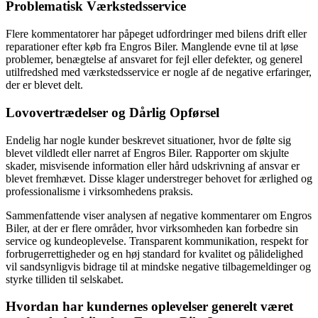
Problematisk Værkstedsservice
Flere kommentatorer har påpeget udfordringer med bilens drift eller
reparationer efter køb fra Engros Biler. Manglende evne til at løse
problemer, benægtelse af ansvaret for fejl eller defekter, og generel
utilfredshed med værkstedsservice er nogle af de negative erfaringer,
der er blevet delt.
Lovovertrædelser og Dårlig Opførsel
Endelig har nogle kunder beskrevet situationer, hvor de følte sig
blevet vildledt eller narret af Engros Biler. Rapporter om skjulte
skader, misvisende information eller hård udskrivning af ansvar er
blevet fremhævet. Disse klager understreger behovet for ærlighed og
professionalisme i virksomhedens praksis.
Sammenfattende viser analysen af negative kommentarer om Engros
Biler, at der er flere områder, hvor virksomheden kan forbedre sin
service og kundeoplevelse. Transparent kommunikation, respekt for
forbrugerrettigheder og en høj standard for kvalitet og pålidelighed
vil sandsynligvis bidrage til at mindske negative tilbagemeldinger og
styrke tilliden til selskabet.
Hvordan har kundernes oplevelser generelt været