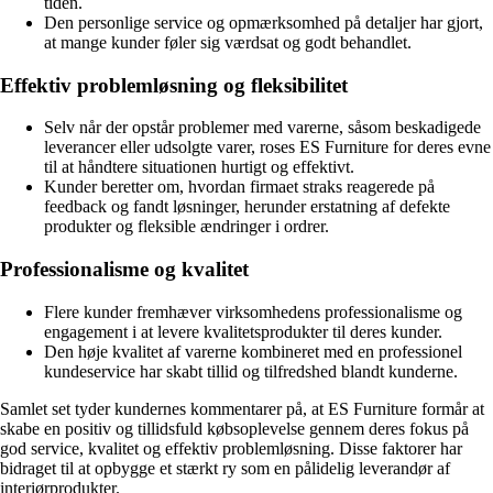
tiden.
Den personlige service og opmærksomhed på detaljer har gjort,
at mange kunder føler sig værdsat og godt behandlet.
Effektiv problemløsning og fleksibilitet
Selv når der opstår problemer med varerne, såsom beskadigede
leverancer eller udsolgte varer, roses ES Furniture for deres evne
til at håndtere situationen hurtigt og effektivt.
Kunder beretter om, hvordan firmaet straks reagerede på
feedback og fandt løsninger, herunder erstatning af defekte
produkter og fleksible ændringer i ordrer.
Professionalisme og kvalitet
Flere kunder fremhæver virksomhedens professionalisme og
engagement i at levere kvalitetsprodukter til deres kunder.
Den høje kvalitet af varerne kombineret med en professionel
kundeservice har skabt tillid og tilfredshed blandt kunderne.
Samlet set tyder kundernes kommentarer på, at ES Furniture formår at
skabe en positiv og tillidsfuld købsoplevelse gennem deres fokus på
god service, kvalitet og effektiv problemløsning. Disse faktorer har
bidraget til at opbygge et stærkt ry som en pålidelig leverandør af
interiørprodukter.