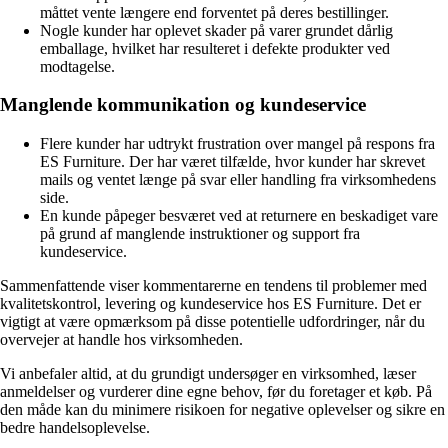
måttet vente længere end forventet på deres bestillinger.
Nogle kunder har oplevet skader på varer grundet dårlig
emballage, hvilket har resulteret i defekte produkter ved
modtagelse.
Manglende kommunikation og kundeservice
Flere kunder har udtrykt frustration over mangel på respons fra
ES Furniture. Der har været tilfælde, hvor kunder har skrevet
mails og ventet længe på svar eller handling fra virksomhedens
side.
En kunde påpeger besværet ved at returnere en beskadiget vare
på grund af manglende instruktioner og support fra
kundeservice.
Sammenfattende viser kommentarerne en tendens til problemer med
kvalitetskontrol, levering og kundeservice hos ES Furniture. Det er
vigtigt at være opmærksom på disse potentielle udfordringer, når du
overvejer at handle hos virksomheden.
Vi anbefaler altid, at du grundigt undersøger en virksomhed, læser
anmeldelser og vurderer dine egne behov, før du foretager et køb. På
den måde kan du minimere risikoen for negative oplevelser og sikre en
bedre handelsoplevelse.