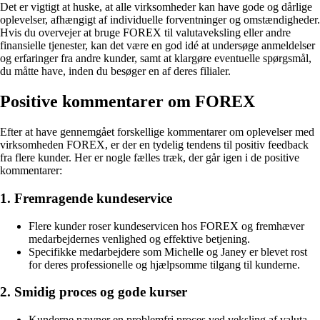
Det er vigtigt at huske, at alle virksomheder kan have gode og dårlige
oplevelser, afhængigt af individuelle forventninger og omstændigheder.
Hvis du overvejer at bruge FOREX til valutaveksling eller andre
finansielle tjenester, kan det være en god idé at undersøge anmeldelser
og erfaringer fra andre kunder, samt at klargøre eventuelle spørgsmål,
du måtte have, inden du besøger en af deres filialer.
Positive kommentarer om FOREX
Efter at have gennemgået forskellige kommentarer om oplevelser med
virksomheden FOREX, er der en tydelig tendens til positiv feedback
fra flere kunder. Her er nogle fælles træk, der går igen i de positive
kommentarer:
1. Fremragende kundeservice
Flere kunder roser kundeservicen hos FOREX og fremhæver
medarbejdernes venlighed og effektive betjening.
Specifikke medarbejdere som Michelle og Janey er blevet rost
for deres professionelle og hjælpsomme tilgang til kunderne.
2. Smidig proces og gode kurser
Kunderne nævner en problemfri proces ved veksling af valuta