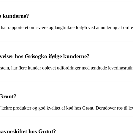
e kunderne?
r rapporteret om svære og langtrukne forløb ved annullering af ordrer 
evelser hos Grisogko ifølge kunderne?
system, har flere kunder oplevet udfordringer med ændrede leveringsru
 Grønt?
ækre produkter og god kvalitet af kød hos Grønt. Derudover ros til l
navneskiftet hos Grønt?