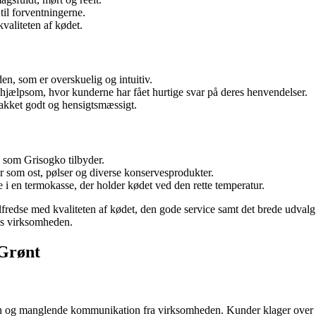
til forventningerne.
valiteten af kødet.
, som er overskuelig og intuitiv.
ælpsom, hvor kunderne har fået hurtige svar på deres henvendelser.
pakket godt og hensigtsmæssigt.
, som Grisogko tilbyder.
 som ost, pølser og diverse konservesprodukter.
e i en termokasse, der holder kødet ved den rette temperatur.
tilfredse med kvaliteten af kødet, den gode service samt det brede udvalg
hos virksomheden.
 Grønt
 og manglende kommunikation fra virksomheden. Kunder klager over fo