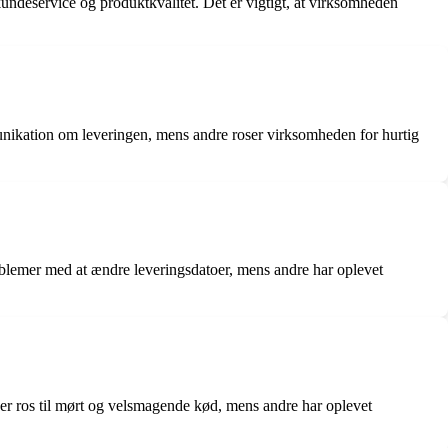
undeservice og produktkvalitet. Det er vigtigt, at virksomheden
nikation om leveringen, mens andre roser virksomheden for hurtig
oblemer med at ændre leveringsdatoer, mens andre har oplevet
 er ros til mørt og velsmagende kød, mens andre har oplevet