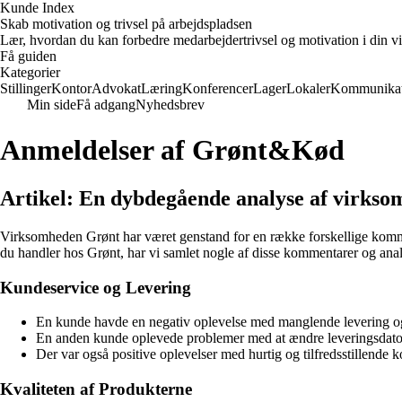
Kunde Index
Skab motivation og trivsel på arbejdspladsen
Lær, hvordan du kan forbedre medarbejdertrivsel og motivation i din vi
Få guiden
Kategorier
Stillinger
Kontor
Advokat
Læring
Konferencer
Lager
Lokaler
Kommunikat
Min side
Få adgang
Nyhedsbrev
Anmeldelser af Grønt&Kød
Artikel: En dybdegående analyse af virks
Virksomheden Grønt har været genstand for en række forskellige komment
du handler hos Grønt, har vi samlet nogle af disse kommentarer og an
Kundeservice og Levering
En kunde havde en negativ oplevelse med manglende levering o
En anden kunde oplevede problemer med at ændre leveringsdato 
Der var også positive oplevelser med hurtig og tilfredsstillende
Kvaliteten af Produkterne