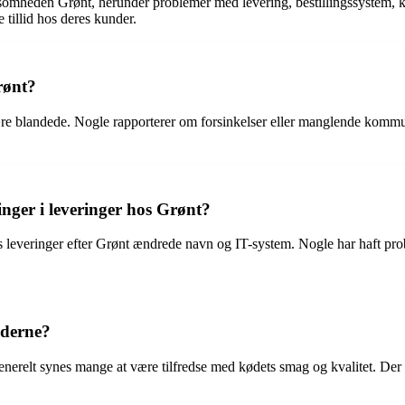
ksomheden Grønt, herunder problemer med levering, bestillingssystem, k
tillid hos deres kunder.
rønt?
re blandede. Nogle rapporterer om forsinkelser eller manglende kommu
ger i leveringer hos Grønt?
s leveringer efter Grønt ændrede navn og IT-system. Nogle har haft pr
nderne?
enerelt synes mange at være tilfredse med kødets smag og kvalitet. Der