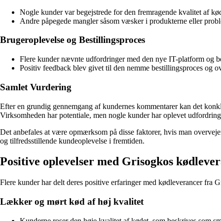
Nogle kunder var begejstrede for den fremragende kvalitet af kø
Andre påpegede mangler såsom væsker i produkterne eller pro
Brugeroplevelse og Bestillingsproces
Flere kunder nævnte udfordringer med den nye IT-platform og best
Positiv feedback blev givet til den nemme bestillingsproces og 
Samlet Vurdering
Efter en grundig gennemgang af kundernes kommentarer kan det konkluder
Virksomheden har potentiale, men nogle kunder har oplevet udfordrin
Det anbefales at være opmærksom på disse faktorer, hvis man overvejer a
og tilfredsstillende kundeoplevelse i fremtiden.
Positive oplevelser med Grisogkos kødleve
Flere kunder har delt deres positive erfaringer med kødleverancer fra Gri
Lækker og mørt kød af høj kvalitet
Kunderne roser den høje kvalitet af kødet, som beskrives som sma