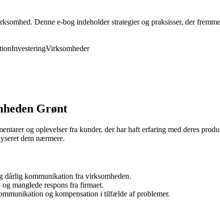
rksomhed. Denne e-bog indeholder strategier og praksisser, der fremmer 
ion
Investering
Virksomheder
omheden Grønt
arer og oplevelser fra kunder, der har haft erfaring med deres produkte
alyseret dem nærmere.
g dårlig kommunikation fra virksomheden.
og manglede respons fra firmaet.
 kommunikation og kompensation i tilfælde af problemer.