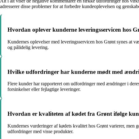
Alt i alt viser de negative kommentarer en række udfordringer hos vir
adresserer disse problemer for at forbedre kundeoplevelsen og genskabe 
Hvordan oplever kunderne leveringsservicen hos G
Kundernes oplevelser med leveringsservicen hos Grønt synes at væ
og pålidelig levering.
Hvilke udfordringer har kunderne mødt med ændrin
Flere kunder har rapporteret om udfordringer med ændringer i dere
forsinkelser eller fejlagtige leveringer.
Hvordan er kvaliteten af kødet fra Grønt ifølge ku
Kundernes vurderinger af kødets kvalitet hos Grønt varierer, men g
udfordringer med visse produkter.