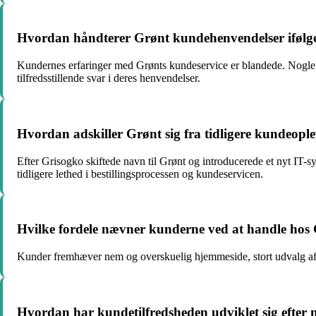
Hvordan håndterer Grønt kundehenvendelser ifølg
Kundernes erfaringer med Grønts kundeservice er blandede. Nogle ha
tilfredsstillende svar i deres henvendelser.
Hvordan adskiller Grønt sig fra tidligere kundeopl
Efter Grisogko skiftede navn til Grønt og introducerede et nyt IT-
tidligere lethed i bestillingsprocessen og kundeservicen.
Hvilke fordele nævner kunderne ved at handle hos
Kunder fremhæver nem og overskuelig hjemmeside, stort udvalg af l
Hvordan har kundetilfredsheden udviklet sig efter 