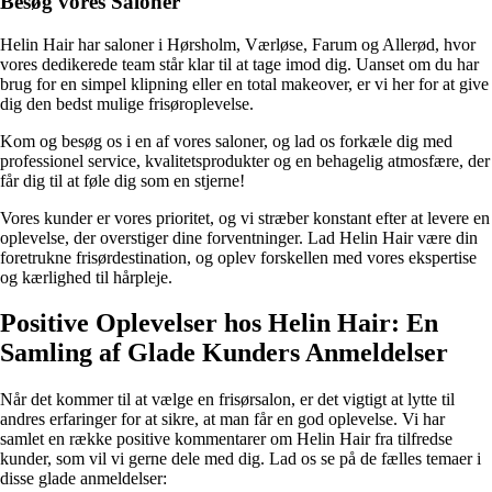
Besøg vores Saloner
Helin Hair har saloner i Hørsholm, Værløse, Farum og Allerød, hvor
vores dedikerede team står klar til at tage imod dig. Uanset om du har
brug for en simpel klipning eller en total makeover, er vi her for at give
dig den bedst mulige frisøroplevelse.
Kom og besøg os i en af vores saloner, og lad os forkæle dig med
professionel service, kvalitetsprodukter og en behagelig atmosfære, der
får dig til at føle dig som en stjerne!
Vores kunder er vores prioritet, og vi stræber konstant efter at levere en
oplevelse, der overstiger dine forventninger. Lad Helin Hair være din
foretrukne frisørdestination, og oplev forskellen med vores ekspertise
og kærlighed til hårpleje.
Positive Oplevelser hos Helin Hair: En
Samling af Glade Kunders Anmeldelser
Når det kommer til at vælge en frisørsalon, er det vigtigt at lytte til
andres erfaringer for at sikre, at man får en god oplevelse. Vi har
samlet en række positive kommentarer om Helin Hair fra tilfredse
kunder, som vil vi gerne dele med dig. Lad os se på de fælles temaer i
disse glade anmeldelser: