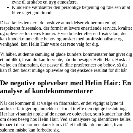
evne til at skabe en tryg atmosfære.
Kunderne værdsætter den personlige betjening og følelsen af at
blive taget godt imod.
Disse fælles temaer i de positive anmeldelser vidner om en højt
respekteret frisørsalon, der formår at levere enestående service, kvalitet
og oplevelse for deres kunder. Hvis du leder efter en frisørsalon, der
kan imødekomme dine behov og ønsker med professionalisme og
venlighed, kan Helin Hair være det rette valg for dig.
Vi håber, at denne samling af glade kunders kommentarer har givet dig
et indblik i, hvad du kan forvente, når du besøger Helin Hair. Husk at
vælge en frisørsalon, der passer til dine præferencer og behov, så du
kan få den bedst mulige oplevelse og det ønskede resultat for dit hår.
De negative oplevelser med Helin Hair: En
analyse af kundekommentarer
Når det kommer til at vælge en frisørsalon, er det vigtigt at lytte til
andres erfaringer og anmeldelser for at træffe den rigtige beslutning.
Her har vi samlet nogle af de negative oplevelser, som kunder har delt
om deres besøg hos Helin Hair. Ved at analysere og identificere fælles
temaer i disse kommentarer kan vi få et indblik i de områder, hvor
salonen måske kan forbedre sig.