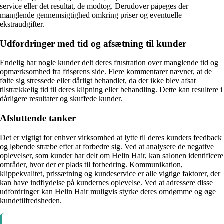
service eller det resultat, de modtog. Derudover påpeges der
manglende gennemsigtighed omkring priser og eventuelle
ekstraudgifter.
Udfordringer med tid og afsætning til kunder
Endelig har nogle kunder delt deres frustration over manglende tid og
opmærksomhed fra frisørens side. Flere kommentarer nævner, at de
følte sig stressede eller dårligt behandlet, da der ikke blev afsat
tilstrækkelig tid til deres klipning eller behandling. Dette kan resultere i
dårligere resultater og skuffede kunder.
Afsluttende tanker
Det er vigtigt for enhver virksomhed at lytte til deres kunders feedback
og løbende stræbe efter at forbedre sig. Ved at analysere de negative
oplevelser, som kunder har delt om Helin Hair, kan salonen identificere
områder, hvor der er plads til forbedring. Kommunikation,
klippekvalitet, prissætning og kundeservice er alle vigtige faktorer, der
kan have indflydelse på kundernes oplevelse. Ved at adressere disse
udfordringer kan Helin Hair muligvis styrke deres omdømme og øge
kundetilfredsheden.