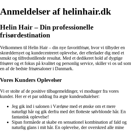
Anmeldelser af helinhair.dk
Helin Hair – Din professionelle
frisørdestination
Velkommen til Helin Hair – din nye favoritfrisør, hvor vi tilbyder en
skræddersyet og kundecentreret oplevelse, der efterlader dig med et
smukt og tilfredsstillende resultat. Med et dedikeret hold af dygtige
frisører og et fokus på kvalitet og personlig service, skiller vi os ud som
en af de bedste frisørsaloner i Danmark.
Vores Kunders Oplevelser
Vi er stolte af de positive tilbagemeldinger, vi modtager fra vores
kunder. Her er et par uddrag fra ægte kundeudtalelser:
Jeg gik ind i salonen i Værløse med et ønske om et mere
naturligt hår og gik derfra med det flotteste sølvblonde hår. En
fantastisk oplevelse!
Sipan formåede at skabe en sensationel kombination af fald og
naturlig glans i mit hår. En oplevelse, der overskred alle mine