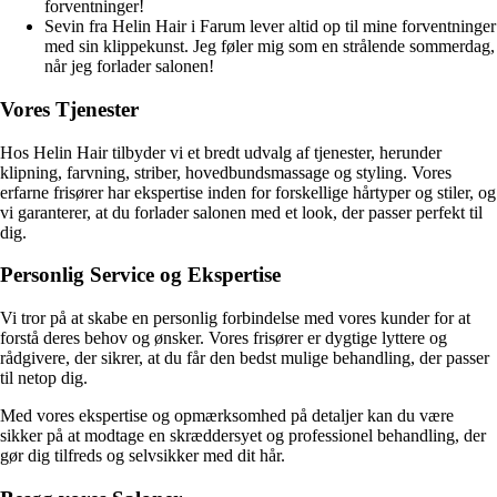
forventninger!
Sevin fra Helin Hair i Farum lever altid op til mine forventninger
med sin klippekunst. Jeg føler mig som en strålende sommerdag,
når jeg forlader salonen!
Vores Tjenester
Hos Helin Hair tilbyder vi et bredt udvalg af tjenester, herunder
klipning, farvning, striber, hovedbundsmassage og styling. Vores
erfarne frisører har ekspertise inden for forskellige hårtyper og stiler, og
vi garanterer, at du forlader salonen med et look, der passer perfekt til
dig.
Personlig Service og Ekspertise
Vi tror på at skabe en personlig forbindelse med vores kunder for at
forstå deres behov og ønsker. Vores frisører er dygtige lyttere og
rådgivere, der sikrer, at du får den bedst mulige behandling, der passer
til netop dig.
Med vores ekspertise og opmærksomhed på detaljer kan du være
sikker på at modtage en skræddersyet og professionel behandling, der
gør dig tilfreds og selvsikker med dit hår.