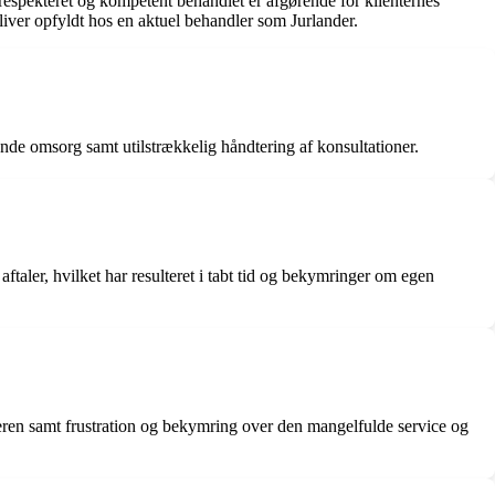
, respekteret og kompetent behandlet er afgørende for klienternes
bliver opfyldt hos en aktuel behandler som Jurlander.
nde omsorg samt utilstrækkelig håndtering af konsultationer.
taler, hvilket har resulteret i tabt tid og bekymringer om egen
dleren samt frustration og bekymring over den mangelfulde service og