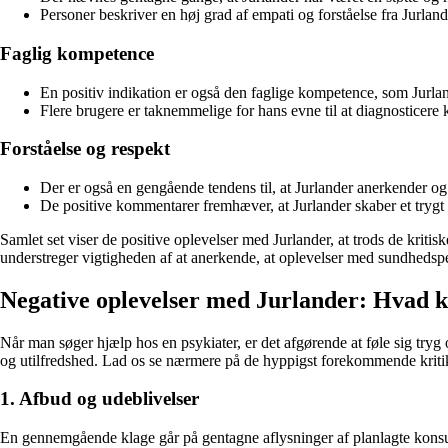
Personer beskriver en høj grad af empati og forståelse fra Jurland
Faglig kompetence
En positiv indikation er også den faglige kompetence, som Jurla
Flere brugere er taknemmelige for hans evne til at diagnosticere 
Forståelse og respekt
Der er også en gengående tendens til, at Jurlander anerkender og 
De positive kommentarer fremhæver, at Jurlander skaber et trygt o
Samlet set viser de positive oplevelser med Jurlander, at trods de kriti
understreger vigtigheden af at anerkende, at oplevelser med sundhedspers
Negative oplevelser med Jurlander: Hvad 
Når man søger hjælp hos en psykiater, er det afgørende at føle sig tr
og utilfredshed. Lad os se nærmere på de hyppigst forekommende krit
1. Afbud og udeblivelser
En gennemgående klage går på gentagne aflysninger af planlagte konsultat