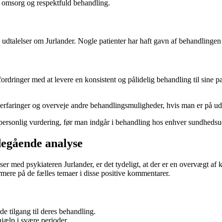
omsorg og respektfuld behandling.
dtalelser om Jurlander. Nogle patienter har haft gavn af behandlingen og
dringer med at levere en konsistent og pålidelig behandling til sine pati
 erfaringer og overveje andre behandlingsmuligheder, hvis man er på udk
n personlig vurdering, før man indgår i behandling hos enhver sundheds
degående analyse
ed psykiateren Jurlander, er det tydeligt, at der er en overvægt af kri
rmere på de fælles temaer i disse positive kommentarer.
 tilgang til deres behandling.
jælp i svære perioder.