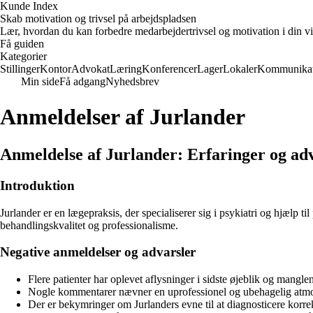
Kunde Index
Skab motivation og trivsel på arbejdspladsen
Lær, hvordan du kan forbedre medarbejdertrivsel og motivation i din vi
Få guiden
Kategorier
Stillinger
Kontor
Advokat
Læring
Konferencer
Lager
Lokaler
Kommunikat
Min side
Få adgang
Nyhedsbrev
Anmeldelser af Jurlander
Anmeldelse af Jurlander: Erfaringer og adva
Introduktion
Jurlander er en lægepraksis, der specialiserer sig i psykiatri og hjælp t
behandlingskvalitet og professionalisme.
Negative anmeldelser og advarsler
Flere patienter har oplevet aflysninger i sidste øjeblik og manglen
Nogle kommentarer nævner en uprofessionel og ubehagelig atmo
Der er bekymringer om Jurlanders evne til at diagnosticere korre