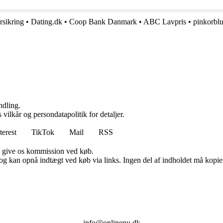
rsikring
•
Dating.dk
•
Coop Bank Danmark
•
ABC Lavpris
•
pinkorbl
ndling.
 vilkår og persondatapolitik for detaljer.
terest
TikTok
Mail
RSS
n give os kommission ved køb.
og kan opnå indtægt ved køb via links. Ingen del af indholdet må kopiere
info@onlinenu.dk