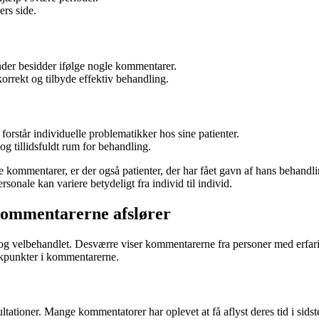
ers side.
nder besidder ifølge nogle kommentarer.
korrekt og tilbyde effektiv behandling.
forstår individuelle problematikker hos sine patienter.
g tillidsfuldt rum for behandling.
ske kommentarer, er der også patienter, der har fået gavn af hans behand
onale kan variere betydeligt fra individ til individ.
kommentarerne afslører
yg og velbehandlet. Desværre viser kommentarerne fra personer med erf
ikpunkter i kommentarerne.
ioner. Mange kommentatorer har oplevet at få aflyst deres tid i sidste øj