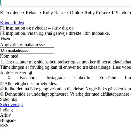
Ketoxplode
•
Relatel
•
Ruby Rejser
•
Omio
•
Ruby Rejser
•
If Skadefo
Kunde Index
Få inspiration og nyheder – skriv dig op
Få inspiration, viden og små genveje direkte i din indbakke.
Angiv din e-mailadresse
Kom med
Jeg tilslutter mig sidens betingelser og samtykker til persondatabeha
Tilmeldingen er frivillig og kan til enhver tid trækkes tilbage. Læs vores
At dele er kærligt
X
Facebook
Instagram
LinkedIn
YouTube
Pin
© Alle rettigheder forbeholdes.
© Indholdet må ikke gengives uden tilladelse. Nogle links på siden ka
© Denne side er underlagt ophavsret. Vi arbejder med affiliatepartnere 
Sidelinks
Sideoversigt
Indlæg
Arkiv
Blogside
RSS