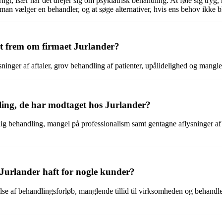
igt, især når det drejer sig om psykiatrisk behandling. At føle sig tryg
r man vælger en behandler, og at søge alternativer, hvis ens behov ikke 
et frem om firmaet Jurlander?
inger af aftaler, grov behandling af patienter, upålidelighed og mangle
ing, de har modtaget hos Jurlander?
ig behandling, mangel på professionalism samt gentagne aflysninger af af
 Jurlander haft for nogle kunder?
gelse af behandlingsforløb, manglende tillid til virksomheden og behan