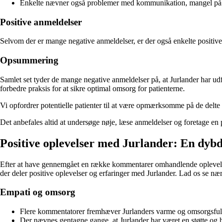
Enkelte nævner også problemer med kommunikation, mangel på 
Positive anmeldelser
Selvom der er mange negative anmeldelser, er der også enkelte positive u
Opsummering
Samlet set tyder de mange negative anmeldelser på, at Jurlander har udfor
forbedre praksis for at sikre optimal omsorg for patienterne.
Vi opfordrer potentielle patienter til at være opmærksomme på de delte
Det anbefales altid at undersøge nøje, læse anmeldelser og foretage e
Positive oplevelser med Jurlander: En dyb
Efter at have gennemgået en række kommentarer omhandlende oplevelser m
der deler positive oplevelser og erfaringer med Jurlander. Lad os se næ
Empati og omsorg
Flere kommentatorer fremhæver Jurlanders varme og omsorgsfulde
Der nævnes gentagne gange, at Jurlander har været en støtte og h