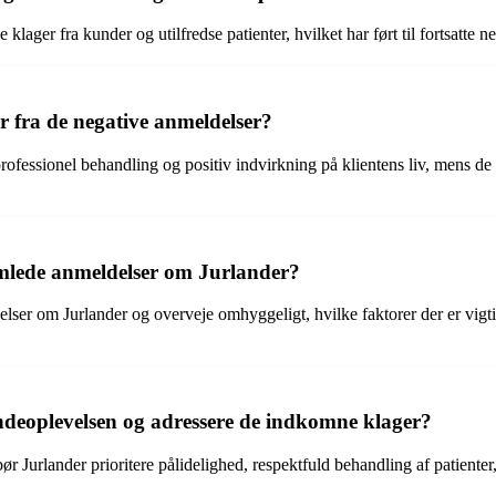
e klager fra kunder og utilfredse patienter, hvilket har ført til fortsatt
r fra de negative anmeldelser?
professionel behandling og positiv indvirkning på klientens liv, mens d
amlede anmeldelser om Jurlander?
er om Jurlander og overveje omhyggeligt, hvilke faktorer der er vigti
ndeoplevelsen og adressere de indkomne klager?
r Jurlander prioritere pålidelighed, respektfuld behandling af patient