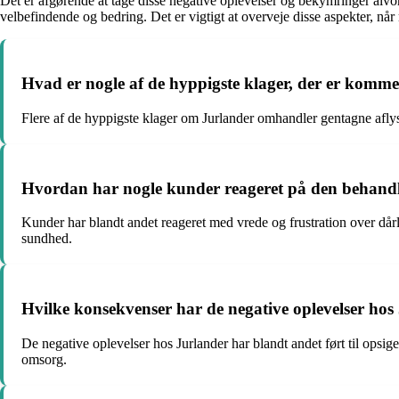
Det er afgørende at tage disse negative oplevelser og bekymringer alvorl
velbefindende og bedring. Det er vigtigt at overveje disse aspekter, nå
Hvad er nogle af de hyppigste klager, der er komm
Flere af de hyppigste klager om Jurlander omhandler gentagne aflysn
Hvordan har nogle kunder reageret på den behandl
Kunder har blandt andet reageret med vrede og frustration over dårl
sundhed.
Hvilke konsekvenser har de negative oplevelser hos
De negative oplevelser hos Jurlander har blandt andet ført til opsi
omsorg.