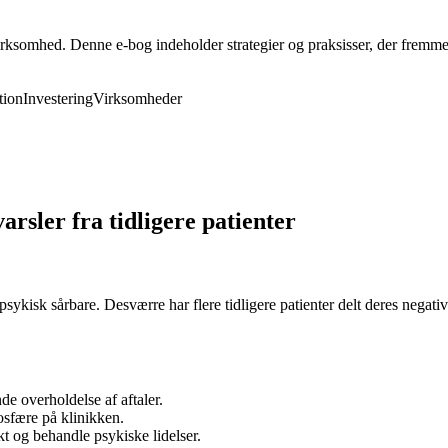
rksomhed. Denne e-bog indeholder strategier og praksisser, der fremmer 
ion
Investering
Virksomheder
rsler fra tidligere patienter
il psykisk sårbare. Desværre har flere tidligere patienter delt deres neg
de overholdelse af aftaler.
sfære på klinikken.
kt og behandle psykiske lidelser.