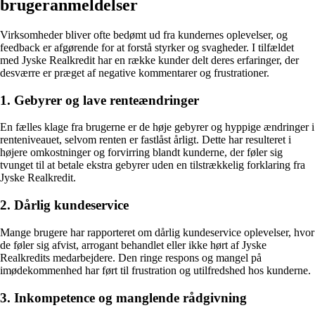
brugeranmeldelser
Virksomheder bliver ofte bedømt ud fra kundernes oplevelser, og
feedback er afgørende for at forstå styrker og svagheder. I tilfældet
med Jyske Realkredit har en række kunder delt deres erfaringer, der
desværre er præget af negative kommentarer og frustrationer.
1. Gebyrer og lave renteændringer
En fælles klage fra brugerne er de høje gebyrer og hyppige ændringer i
renteniveauet, selvom renten er fastlåst årligt. Dette har resulteret i
højere omkostninger og forvirring blandt kunderne, der føler sig
tvunget til at betale ekstra gebyrer uden en tilstrækkelig forklaring fra
Jyske Realkredit.
2. Dårlig kundeservice
Mange brugere har rapporteret om dårlig kundeservice oplevelser, hvor
de føler sig afvist, arrogant behandlet eller ikke hørt af Jyske
Realkredits medarbejdere. Den ringe respons og mangel på
imødekommenhed har ført til frustration og utilfredshed hos kunderne.
3. Inkompetence og manglende rådgivning