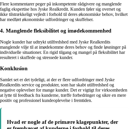
Flere kommentarer peger på inkompetente rådgivere og manglende
faglig ekspertise hos Jyske Realkredit. Kunden føler sig overset og
ikke tilstrækkeligt vejledt i forhold til deres økonomiske behov, hvilket
har medført økonomiske udfordringer og skuffelser.
4. Manglende fleksibilitet og imødekommenhed
Nogle kunder har udtrykt utilfredshed med Jyske Realkredits
manglende vilje til at imødekomme deres behov og finde løsninger på
individuelle situationer. En rigid tilgang og mangel på fleksibilitet har
resulteret i skuffede og stressede kunder.
Konklusion
Samlet set er det tydeligt, at der er flere udfordringer med Jyske
Realkredits service og produkter, som har skabt utilfredshed og
negative oplevelser for mange kunder. Det er vigtigt for virksomheden
at lytte til feedback fra kunderne, træffe forbedringer og sikre en mere
positiv og professionel kundeoplevelse i fremtiden.
Hvad er nogle af de primære klagepunkter, der
er fremhævet af kunderne i forhold til deres