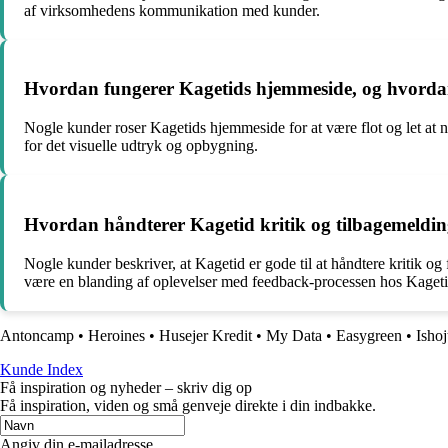
af virksomhedens kommunikation med kunder.
Hvordan fungerer Kagetids hjemmeside, og hvordan
Nogle kunder roser Kagetids hjemmeside for at være flot og let a
for det visuelle udtryk og opbygning.
Hvordan håndterer Kagetid kritik og tilbagemeldin
Nogle kunder beskriver, at Kagetid er gode til at håndtere kritik og 
være en blanding af oplevelser med feedback-processen hos Kageti
Antoncamp
•
Heroines
•
Husejer Kredit
•
My Data
•
Easygreen
•
Ishoj
Kunde Index
Få inspiration og nyheder – skriv dig op
Få inspiration, viden og små genveje direkte i din indbakke.
Angiv din e-mailadresse