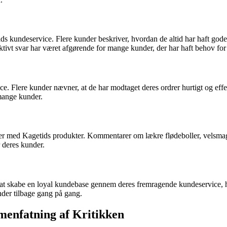
 kundeservice. Flere kunder beskriver, hvordan de altid har haft gode o
ktivt svar har været afgørende for mange kunder, der har haft behov for 
ice. Flere kunder nævner, at de har modtaget deres ordrer hurtigt og effe
 mange kunder.
elser med Kagetids produkter. Kommentarer om lækre flødeboller, velsm
r deres kunder.
at skabe en loyal kundebase gennem deres fremragende kundeservice, hurt
der tilbage gang på gang.
enfatning af Kritikken