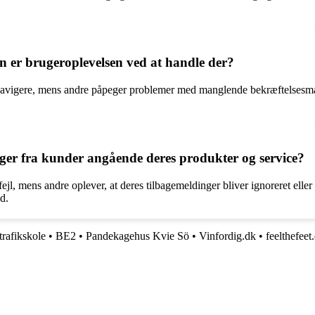
 er brugeroplevelsen ved at handle der?
t navigere, mens andre påpeger problemer med manglende bekræftelsesma
ger fra kunder angående deres produkter og service?
fejl, mens andre oplever, at deres tilbagemeldinger bliver ignoreret eller
d.
trafikskole
•
BE2
•
Pandekagehus Kvie Sö
•
Vinfordig.dk
•
feelthefeet