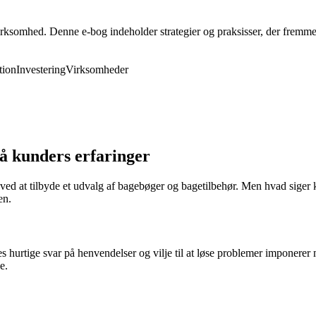
rksomhed. Denne e-bog indeholder strategier og praksisser, der fremmer 
ion
Investering
Virksomheder
å kunders erfaringer
ed at tilbyde et udvalg af bagebøger og bagetilbehør. Men hvad siger
en.
hurtige svar på henvendelser og vilje til at løse problemer imponerer
e.