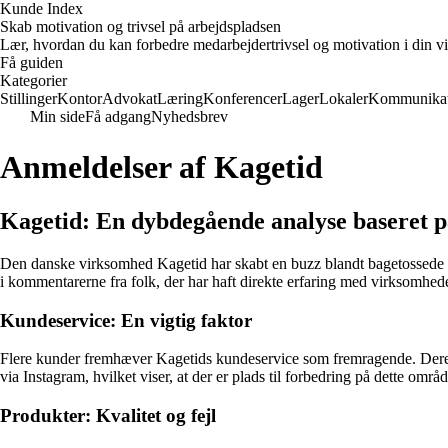
Kunde Index
Skab motivation og trivsel på arbejdspladsen
Lær, hvordan du kan forbedre medarbejdertrivsel og motivation i din vi
Få guiden
Kategorier
Stillinger
Kontor
Advokat
Læring
Konferencer
Lager
Lokaler
Kommunikat
Min side
Få adgang
Nyhedsbrev
Anmeldelser af Kagetid
Kagetid: En dybdegående analyse baseret p
Den danske virksomhed Kagetid har skabt en buzz blandt bagetossede v
i kommentarerne fra folk, der har haft direkte erfaring med virksomhed
Kundeservice: En vigtig faktor
Flere kunder fremhæver Kagetids kundeservice som fremragende. Deres 
via Instagram, hvilket viser, at der er plads til forbedring på dette områd
Produkter: Kvalitet og fejl