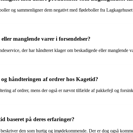
eboller og sammenligner dem negativt med flødeboller fra Lagkagehuset
ller manglende varer i forsendelser?
ndeservice, der har håndteret klager om beskadigede eller manglende va
 og håndteringen af ordrer hos Kagetid?
ering af ordrer, mens der også er nævnt tilfælde af pakkefejl og forsink
d baseret på deres erfaringer?
g beskriver den som hurtig og imødekommende. Der er dog også kommen