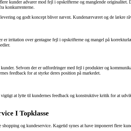
ere kunder advarer mod fejl i opskrifterne og manglende originalitet. D
 fra konkurrenterne.
 levering og godt koncept bliver nævnt. Kundenærværet og de lækre råv
r er irritation over gentagne fejl i opskrifterne og mangel på korrekt
edier.
eres kunder. Selvom der er udfordringer med fejl i produkter og kommun
dernes feedback for at styrke deres position på markedet.
tigt at lytte til kundernes feedback og konstruktive kritik for at udvi
vice I Topklasse
line shopping og kundeservice. Kagetid synes at have imponeret flere ku
.