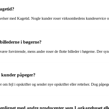
agetid?
velser med Kagetid. Nogle kunder roser virksomhedens kundeservice og h
billederne i bøgerne?
ære forvirrende, mens andre roser de flotte billeder i bøgerne. Der syn
om kunder påpeger?
 fejl i opskrifter og sender nye opskrifter eller rettelser. Dog påpeger a
menlignet med andre producenter som Lagkagehuset elle