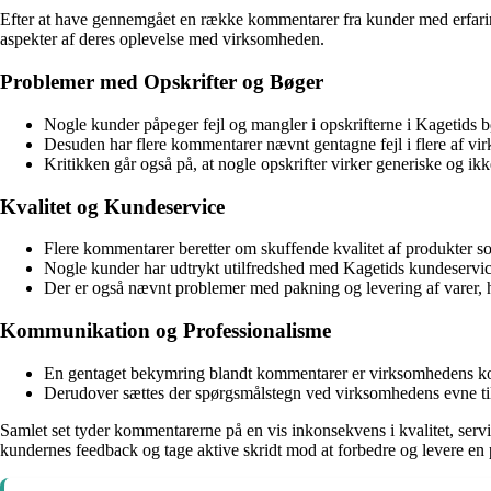
Efter at have gennemgået en række kommentarer fra kunder med erfaring
aspekter af deres oplevelse med virksomheden.
Problemer med Opskrifter og Bøger
Nogle kunder påpeger fejl og mangler i opskrifterne i Kagetids bø
Desuden har flere kommentarer nævnt gentagne fejl i flere af vir
Kritikken går også på, at nogle opskrifter virker generiske og ikke
Kvalitet og Kundeservice
Flere kommentarer beretter om skuffende kvalitet af produkter s
Nogle kunder har udtrykt utilfredshed med Kagetids kundeservic
Der er også nævnt problemer med pakning og levering af varer, h
Kommunikation og Professionalisme
En gentaget bekymring blandt kommentarer er virksomhedens kom
Derudover sættes der spørgsmålstegn ved virksomhedens evne til a
Samlet set tyder kommentarerne på en vis inkonsekvens i kvalitet, service
kundernes feedback og tage aktive skridt mod at forbedre og levere en 