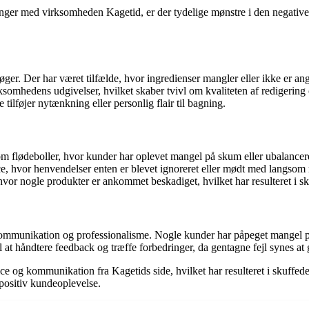
er med virksomheden Kagetid, er der tydelige mønstre i den negative f
ger. Der har været tilfælde, hvor ingredienser mangler eller ikke er ang
ksomhedens udgivelser, hvilket skaber tvivl om kvaliteten af redigering 
 tilføjer nytænkning eller personlig flair til bagning.
om flødeboller, hvor kunder har oplevet mangel på skum eller ubalance
e, hvor henvendelser enten er blevet ignoreret eller mødt med langsom 
vor nogle produkter er ankommet beskadiget, hvilket har resulteret i s
munikation og professionalisme. Nogle kunder har påpeget mangel på o
t håndtere feedback og træffe forbedringer, da gentagne fejl synes at g
 og kommunikation fra Kagetids side, hvilket har resulteret i skuffede ku
positiv kundeoplevelse.