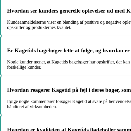
Hvordan ser kunders generelle oplevelser ud med K
Kundeanmeldelserne viser en blanding af positive og negative ople
opskrifter og produkternes kvalitet.
Er Kagetids bagebøger lette at følge, og hvordan er 
Nogle kunder mener, at Kagetids bagebøger har opskrifter, der kan v
forskellige kunder.
Hvordan reagerer Kagetid på fejl i deres bøger, s
Ifølge nogle kommentarer forsøger Kagetid at svare på henvendelser om
håndteret af virksomheden.
Hvordan er kvaliteten af Kagetids flødeboller sam