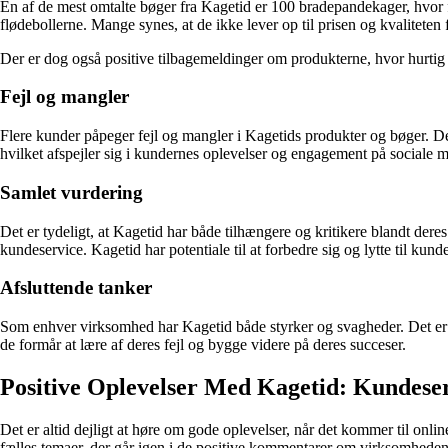
En af de mest omtalte bøger fra Kagetid er 100 bradepandekager, hvor fl
flødebollerne. Mange synes, at de ikke lever op til prisen og kvaliteten
Der er dog også positive tilbagemeldinger om produkterne, hvor hurtig
Fejl og mangler
Flere kunder påpeger fejl og mangler i Kagetids produkter og bøger. De
hvilket afspejler sig i kundernes oplevelser og engagement på sociale m
Samlet vurdering
Det er tydeligt, at Kagetid har både tilhængere og kritikere blandt d
kundeservice. Kagetid har potentiale til at forbedre sig og lytte til kun
Afsluttende tanker
Som enhver virksomhed har Kagetid både styrker og svagheder. Det er vig
de formår at lære af deres fejl og bygge videre på deres succeser.
Positive Oplevelser Med Kagetid: Kundeser
Det er altid dejligt at høre om gode oplevelser, når det kommer til on
fælles temaer, der går igen i de positive kommentarer om virksomheden