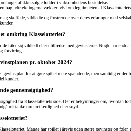
mfanget af ikke-solgte lodder i virksomhedens besiddelse.
 bag udtrækningerne vækker tvivl om legitimiteten af Klasselotteriets
er sig skuffede, vildledte og frustrerede over deres erfaringer med sels
 kunder.
er omkring Klasselotteriet?
 de føler sig vildledt eller utilfredse med gevinsterne. Nogle har end
og forvirring.
evinstplanen pr. oktober 2024?
es gevinstplan for at gøre spillet mere spændende, men samtidig er der 
del kunder.
lende gennemsigtighed?
gtighed fra Klasselotteriets side. Der er bekymringer om, hvordan lodt
t undgå mistanke om uretfærdighed eller snyd.
selotteriet?
asselotteriet. Mange har spillet i årevis uden større gevinster og føle