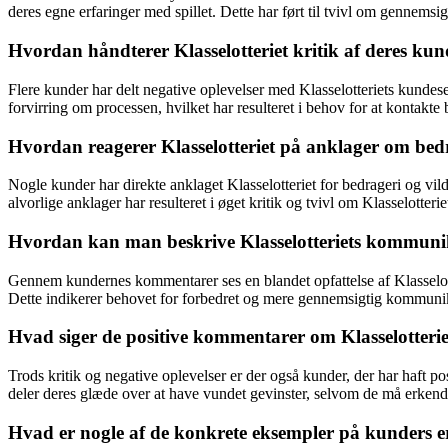
deres egne erfaringer med spillet. Dette har ført til tvivl om gennemsi
Hvordan håndterer Klasselotteriet kritik af deres kun
Flere kunder har delt negative oplevelser med Klasselotteriets kundese
forvirring om processen, hvilket har resulteret i behov for at kontakte ba
Hvordan reagerer Klasselotteriet på anklager om bed
Nogle kunder har direkte anklaget Klasselotteriet for bedrageri og vild
alvorlige anklager har resulteret i øget kritik og tvivl om Klasselotteriet
Hvordan kan man beskrive Klasselotteriets kommuni
Gennem kundernes kommentarer ses en blandet opfattelse af Klasselot
Dette indikerer behovet for forbedret og mere gennemsigtig kommunikat
Hvad siger de positive kommentarer om Klasselotteri
Trods kritik og negative oplevelser er der også kunder, der har haft p
deler deres glæde over at have vundet gevinster, selvom de må erkende
Hvad er nogle af de konkrete eksempler på kunders er