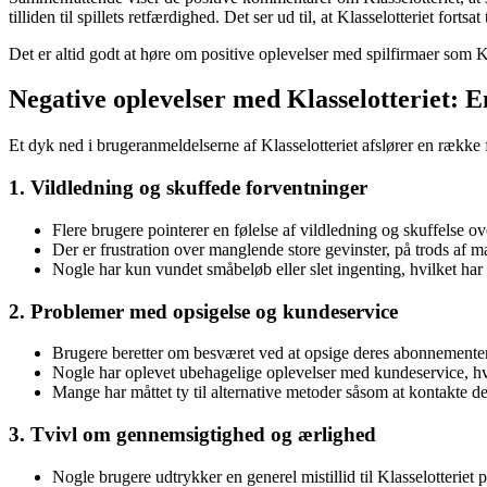
tilliden til spillets retfærdighed. Det ser ud til, at Klasselotteriet fort
Det er altid godt at høre om positive oplevelser med spilfirmaer som Kla
Negative oplevelser med Klasselotteriet: 
Et dyk ned i brugeranmeldelserne af Klasselotteriet afslører en række
1. Vildledning og skuffede forventninger
Flere brugere pointerer en følelse af vildledning og skuffelse ov
Der er frustration over manglende store gevinster, på trods af 
Nogle har kun vundet småbeløb eller slet ingenting, hvilket har 
2. Problemer med opsigelse og kundeservice
Brugere beretter om besværet ved at opsige deres abonnementer 
Nogle har oplevet ubehagelige oplevelser med kundeservice, h
Mange har måttet ty til alternative metoder såsom at kontakte dere
3. Tvivl om gennemsigtighed og ærlighed
Nogle brugere udtrykker en generel mistillid til Klasselotterie