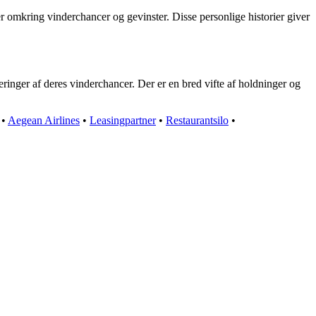
 omkring vinderchancer og gevinster. Disse personlige historier giver
inger af deres vinderchancer. Der er en bred vifte af holdninger og
•
Aegean Airlines
•
Leasingpartner
•
Restaurantsilo
•