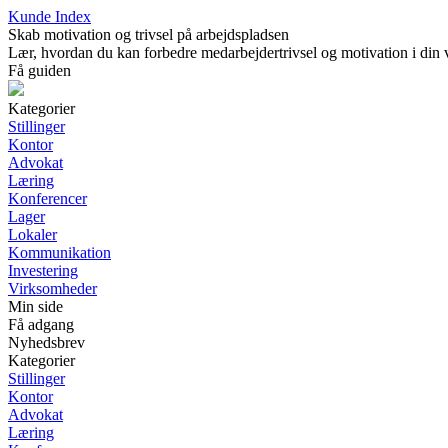
Kunde Index
Skab motivation og trivsel på arbejdspladsen
Lær, hvordan du kan forbedre medarbejdertrivsel og motivation i din v
Få guiden
Kategorier
Stillinger
Kontor
Advokat
Læring
Konferencer
Lager
Lokaler
Kommunikation
Investering
Virksomheder
Min side
Få adgang
Nyhedsbrev
Kategorier
Stillinger
Kontor
Advokat
Læring