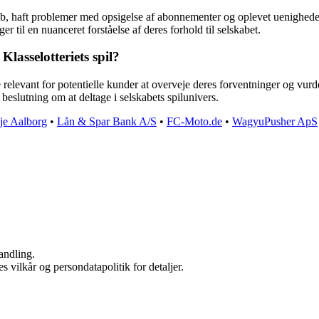
øb, haft problemer med opsigelse af abonnementer og oplevet uenigheder
er til en nuanceret forståelse af deres forhold til selskabet.
lasselotteriets spil?
levant for potentielle kunder at overveje deres forventninger og vurder
beslutning om at deltage i selskabets spilunivers.
lje Aalborg
•
Lån & Spar Bank A/S
•
FC-Moto.de
•
WagyuPusher ApS
andling.
s vilkår og persondatapolitik for detaljer.