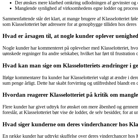
Der ønskes mere klarhed omkring udlodningen af gevinster og o
Manglende synlighed af virksomhedens egne lodder og processen
Sammenfattende står det klart, at mange brugere af Klasselotteriet føl
som Klasselotteriet bør adressere for at genopbygge tilliden hos deres
Hvad er årsagen til, at nogle kunder oplever uenighed
Nogle kunder har kommenteret på oplevelser med Klasselotteriet, hvor
uønskede regninger fra andre selskaber, hvilket har ført til frustration 
Hvad kan man sige om Klasselotteriets ændringer i g
Ifølge kommentarer fra kunder har Klasselotteriet valgt at ændre i der
sum penge årligt. Dette har skabt forvirring og utilfredshed blandt en 
Hvordan reagerer Klasselotteriet på kritik om mang
Flere kunder har givet udtryk for ønsket om mere åbenhed og gennemsi
foreslår, at Klasselotteriet bør vise de lodder, de selv besidder, for a
Hvad siger kunderne om deres vinderchancer hos Klas
En række kunder har udtrykt skuffelse over deres vinderchancer hos Kl