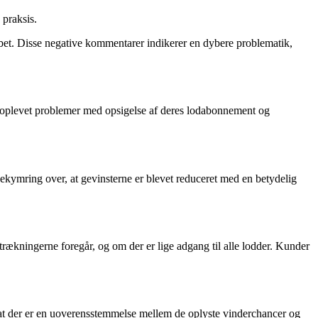
 praksis.
kabet. Disse negative kommentarer indikerer en dybere problematik,
da oplevet problemer med opsigelse af deres lodabonnement og
bekymring over, at gevinsterne er blevet reduceret med en betydelig
rækningerne foregår, og om der er lige adgang til alle lodder. Kunder
r, at der er en uoverensstemmelse mellem de oplyste vinderchancer og