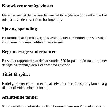
Konsekvente smågevinster
Flere nævner, at de har vundet småbeløb regelmæssigt, hvilket har bidra
pris på at vinde noget frem for ingenting.
Sjov og spænding
En kommentar fremhæver, at Klasselotteriet har ændret deres gevinstp
abonnementsprisen forbliver den samme.
Regelmæssige vindechancer
En spiller rapporterer, at de har vundet 570 kr på kun én trækning med 1
deltage og forfølge deres chancer for at vinde.
Tillid til spillet
Endelig noterer en kommentar, at selv efter flere års spil og kun små gev
tilliden til virksomheden intakt.
Afsluttende tanker
Sammenfattende viser de positive kommentarer om Klasselotteriet, at 