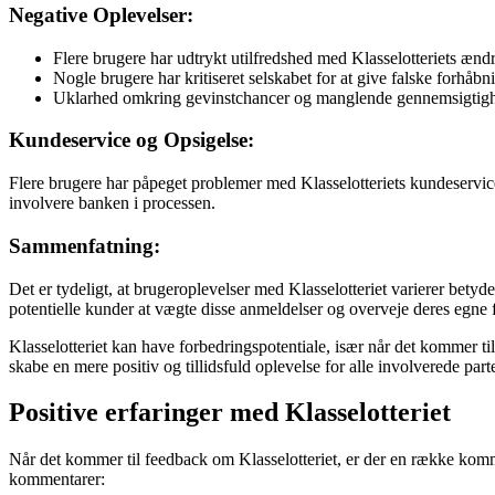
Negative Oplevelser:
Flere brugere har udtrykt utilfredshed med Klasselotteriets ændrin
Nogle brugere har kritiseret selskabet for at give falske forhåbn
Uklarhed omkring gevinstchancer og manglende gennemsigtighed
Kundeservice og Opsigelse:
Flere brugere har påpeget problemer med Klasselotteriets kundeservice,
involvere banken i processen.
Sammenfatning:
Det er tydeligt, at brugeroplevelser med Klasselotteriet varierer betyde
potentielle kunder at vægte disse anmeldelser og overveje deres egne for
Klasselotteriet kan have forbedringspotentiale, især når det kommer t
skabe en mere positiv og tillidsfuld oplevelse for alle involverede parte
Positive erfaringer med Klasselotteriet
Når det kommer til feedback om Klasselotteriet, er der en række komm
kommentarer: