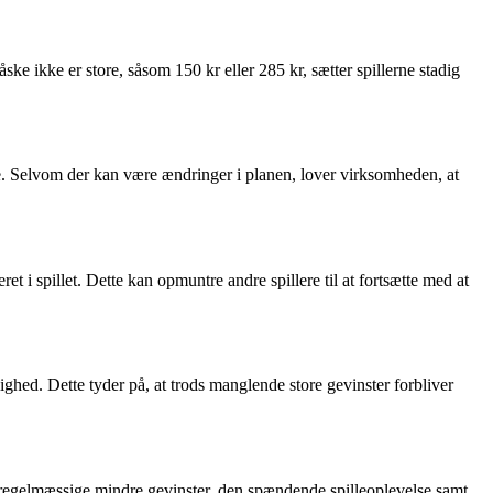
ke ikke er store, såsom 150 kr eller 285 kr, sætter spillerne stadig
e. Selvom der kan være ændringer i planen, lover virksomheden, at
et i spillet. Dette kan opmuntre andre spillere til at fortsætte med at
rlighed. Dette tyder på, at trods manglende store gevinster forbliver
 regelmæssige mindre gevinster, den spændende spilleoplevelse samt