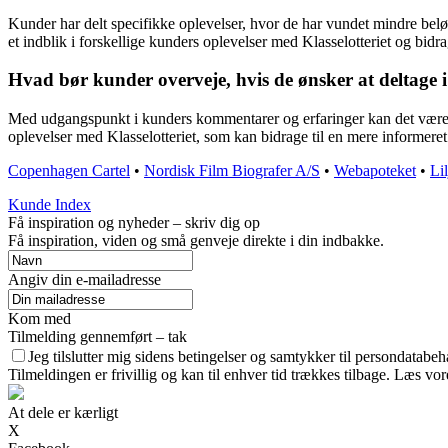
Kunder har delt specifikke oplevelser, hvor de har vundet mindre bel
et indblik i forskellige kunders oplevelser med Klasselotteriet og bidrag
Hvad bør kunder overveje, hvis de ønsker at deltage i K
Med udgangspunkt i kunders kommentarer og erfaringer kan det være re
oplevelser med Klasselotteriet, som kan bidrage til en mere informeret 
Copenhagen Cartel
•
Nordisk Film Biografer A/S
•
Webapoteket
•
Li
Kunde Index
Få inspiration og nyheder – skriv dig op
Få inspiration, viden og små genveje direkte i din indbakke.
Angiv din e-mailadresse
Kom med
Tilmelding gennemført – tak
Jeg tilslutter mig sidens betingelser og samtykker til persondatabeh
Tilmeldingen er frivillig og kan til enhver tid trækkes tilbage. Læs vore
At dele er kærligt
X