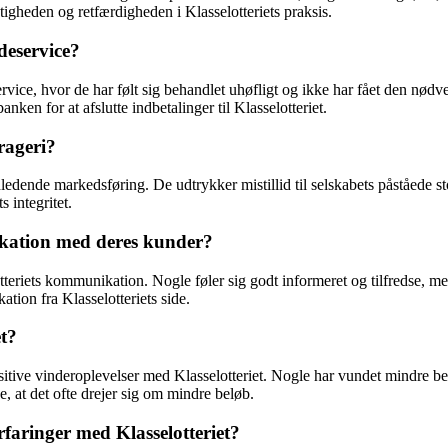
gtigheden og retfærdigheden i Klasselotteriets praksis.
deservice?
rvice, hvor de har følt sig behandlet uhøfligt og ikke har fået den nød
nken for at afslutte indbetalinger til Klasselotteriet.
rageri?
ledende markedsføring. De udtrykker mistillid til selskabets påståede sto
s integritet.
kation med deres kunder?
teriets kommunikation. Nogle føler sig godt informeret og tilfredse, 
ion fra Klasselotteriets side.
et?
ositive vinderoplevelser med Klasselotteriet. Nogle har vundet mindre b
, at det ofte drejer sig om mindre beløb.
faringer med Klasselotteriet?