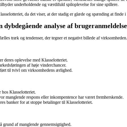
sat tilbyder underholdende og værdifuld spiloplevelse for sine spillere.
sselotteriet, da det viser, at der stadig er glæde og spænding at finde i 
En dybdegående analyse af brugeranmeldels
 fælles træk og tendenser, der tegner et negativt billede af virksomhe
er deres oplevelse med Klasselotteriet.
markedsføringen af høje vinderchancer.
ført til tvivl om virksomhedens ærlighed.
hos Klasselotteriet.
vor manglende respons eller inkompentence har været fremherskende.
s banker for at stoppe betalinger til Klasselotteriet.
t på grund af manglende gennemsigtighed.