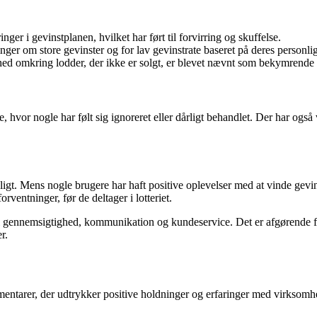
ger i gevinstplanen, hvilket har ført til forvirring og skuffelse.
inger om store gevinster og for lav gevinstrate baseret på deres personlig
 omkring lodder, der ikke er solgt, er blevet nævnt som bekymrende 
 hvor nogle har følt sig ignoreret eller dårligt behandlet. Der har også
ligt. Mens nogle brugere har haft positive oplevelser med at vinde gevinst
ventninger, før de deltager i lotteriet.
il gennemsigtighed, kommunikation og kundeservice. Det er afgørende for
r.
entarer, der udtrykker positive holdninger og erfaringer med virksomhe