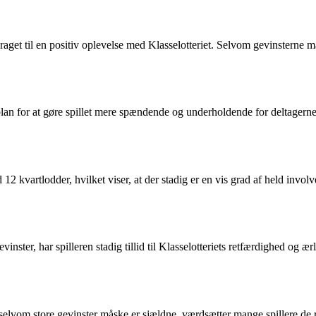
get til en positiv oplevelse med Klasselotteriet. Selvom gevinsterne mås
lan for at gøre spillet mere spændende og underholdende for deltagern
2 kvartlodder, hvilket viser, at der stadig er en vis grad af held involver
inster, har spilleren stadig tillid til Klasselotteriets retfærdighed og æ
selvom store gevinster måske er sjældne, værdsætter mange spillere de