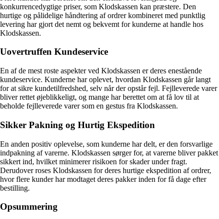
konkurrencedygtige priser, som Klodskassen kan præstere. Den
hurtige og pålidelige håndtering af ordrer kombineret med punktlig
levering har gjort det nemt og bekvemt for kunderne at handle hos
Klodskassen.
Uovertruffen Kundeservice
En af de mest roste aspekter ved Klodskassen er deres enestående
kundeservice. Kunderne har oplevet, hvordan Klodskassen går langt
for at sikre kundetilfredshed, selv når der opstår fejl. Fejlleverede varer
bliver rettet øjeblikkeligt, og mange har berettet om at få lov til at
beholde fejlleverede varer som en gestus fra Klodskassen.
Sikker Pakning og Hurtig Ekspedition
En anden positiv oplevelse, som kunderne har delt, er den forsvarlige
indpakning af varerne. Klodskassen sørger for, at varerne bliver pakket
sikkert ind, hvilket minimerer risikoen for skader under fragt.
Derudover roses Klodskassen for deres hurtige ekspedition af ordrer,
hvor flere kunder har modtaget deres pakker inden for få dage efter
bestilling.
Opsummering