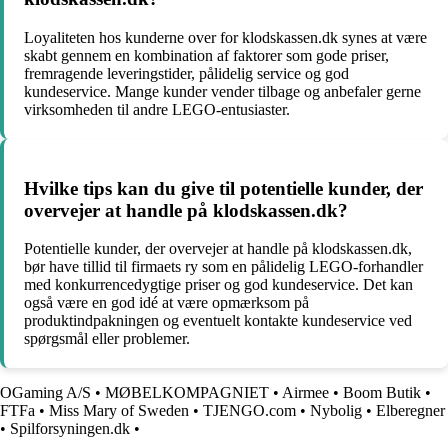
Loyaliteten hos kunderne over for klodskassen.dk synes at være
skabt gennem en kombination af faktorer som gode priser,
fremragende leveringstider, pålidelig service og god
kundeservice. Mange kunder vender tilbage og anbefaler gerne
virksomheden til andre LEGO-entusiaster.
Hvilke tips kan du give til potentielle kunder, der
overvejer at handle på klodskassen.dk?
Potentielle kunder, der overvejer at handle på klodskassen.dk,
bør have tillid til firmaets ry som en pålidelig LEGO-forhandler
med konkurrencedygtige priser og god kundeservice. Det kan
også være en god idé at være opmærksom på
produktindpakningen og eventuelt kontakte kundeservice ved
spørgsmål eller problemer.
OGaming A/S
•
MØBELKOMPAGNIET
•
Airmee
•
Boom Butik
•
FTFa
•
Miss Mary of Sweden
•
TJENGO.com
•
Nybolig
•
Elberegner
•
Spilforsyningen.dk
•