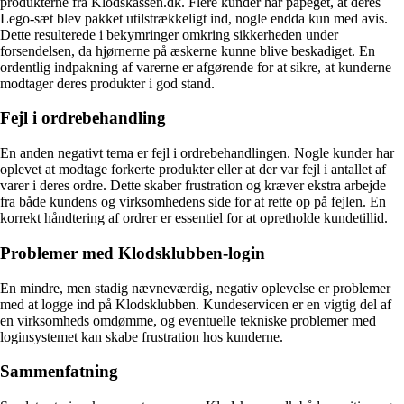
produkterne fra Klodskassen.dk. Flere kunder har påpeget, at deres
Lego-sæt blev pakket utilstrækkeligt ind, nogle endda kun med avis.
Dette resulterede i bekymringer omkring sikkerheden under
forsendelsen, da hjørnerne på æskerne kunne blive beskadiget. En
ordentlig indpakning af varerne er afgørende for at sikre, at kunderne
modtager deres produkter i god stand.
Fejl i ordrebehandling
En anden negativt tema er fejl i ordrebehandlingen. Nogle kunder har
oplevet at modtage forkerte produkter eller at der var fejl i antallet af
varer i deres ordre. Dette skaber frustration og kræver ekstra arbejde
fra både kundens og virksomhedens side for at rette op på fejlen. En
korrekt håndtering af ordrer er essentiel for at opretholde kundetillid.
Problemer med Klodsklubben-login
En mindre, men stadig nævneværdig, negativ oplevelse er problemer
med at logge ind på Klodsklubben. Kundeservicen er en vigtig del af
en virksomheds omdømme, og eventuelle tekniske problemer med
loginsystemet kan skabe frustration hos kunderne.
Sammenfatning