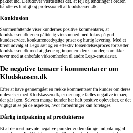
pakket ind. Derudover værdsættes det, at fejl og ændringer i ordren
håndteres hurtigt og professionelt af klodskassen.dk.
Konklusion
Sammenfattende viser kundernes positive kommentarer, at
klodskassen.dk er en pålidelig virksomhed med fokus på god
kundeservice, konkurrencedygtige priser og hurtig levering. Med et
bredt udvalg af Lego sæt og en effektiv forsendelsesproces fortsætter
klodskassen.dk med at glæde og imponere deres kunder, som ikke
tøver med at anbefale virksomheden til andre Lego-entusiaster.
De negative temaer i kommentarer om
Klodskassen.dk
Efter at have gennemgået en række kommentarer fra kunder om deres
oplevelser med Klodskassen.dk, er der nogle fælles negative temaer,
der går igen. Selvom mange kunder har haft positive oplevelser, er det
vigtigt at se på de aspekter, hvor forbedringer kan foretages.
Dårlig indpakning af produkterne
Et af de mest nævnte negative punkter er den dårlige indpakning af