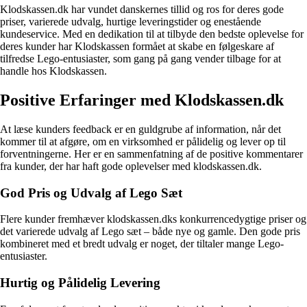
Klodskassen.dk har vundet danskernes tillid og ros for deres gode
priser, varierede udvalg, hurtige leveringstider og enestående
kundeservice. Med en dedikation til at tilbyde den bedste oplevelse for
deres kunder har Klodskassen formået at skabe en følgeskare af
tilfredse Lego-entusiaster, som gang på gang vender tilbage for at
handle hos Klodskassen.
Positive Erfaringer med Klodskassen.dk
At læse kunders feedback er en guldgrube af information, når det
kommer til at afgøre, om en virksomhed er pålidelig og lever op til
forventningerne. Her er en sammenfatning af de positive kommentarer
fra kunder, der har haft gode oplevelser med klodskassen.dk.
God Pris og Udvalg af Lego Sæt
Flere kunder fremhæver klodskassen.dks konkurrencedygtige priser og
det varierede udvalg af Lego sæt – både nye og gamle. Den gode pris
kombineret med et bredt udvalg er noget, der tiltaler mange Lego-
entusiaster.
Hurtig og Pålidelig Levering