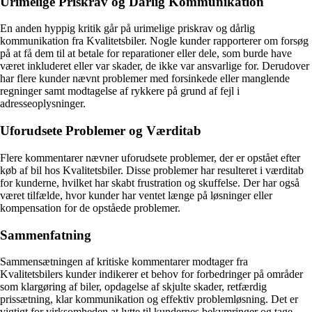
Urimelige Priskrav og Dårlig Kommunikation
En anden hyppig kritik går på urimelige priskrav og dårlig
kommunikation fra Kvalitetsbiler. Nogle kunder rapporterer om forsøg
på at få dem til at betale for reparationer eller dele, som burde have
været inkluderet eller var skader, de ikke var ansvarlige for. Derudover
har flere kunder nævnt problemer med forsinkede eller manglende
regninger samt modtagelse af rykkere på grund af fejl i
adresseoplysninger.
Uforudsete Problemer og Værditab
Flere kommentarer nævner uforudsete problemer, der er opstået efter
køb af bil hos Kvalitetsbiler. Disse problemer har resulteret i værditab
for kunderne, hvilket har skabt frustration og skuffelse. Der har også
været tilfælde, hvor kunder har ventet længe på løsninger eller
kompensation for de opståede problemer.
Sammenfatning
Sammensætningen af kritiske kommentarer modtager fra
Kvalitetsbilers kunder indikerer et behov for forbedringer på områder
som klargøring af biler, opdagelse af skjulte skader, retfærdig
prissætning, klar kommunikation og effektiv problemløsning. Det er
vigtigt for virksomheden at lytte til kundernes bekymringer og tage