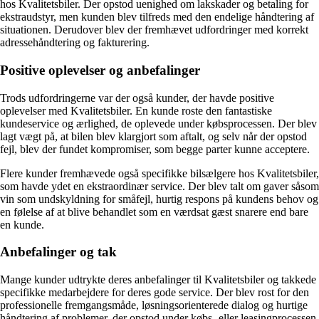
hos Kvalitetsbiler. Der opstod uenighed om lakskader og betaling for
ekstraudstyr, men kunden blev tilfreds med den endelige håndtering af
situationen. Derudover blev der fremhævet udfordringer med korrekt
adressehåndtering og fakturering.
Positive oplevelser og anbefalinger
Trods udfordringerne var der også kunder, der havde positive
oplevelser med Kvalitetsbiler. En kunde roste den fantastiske
kundeservice og ærlighed, de oplevede under købsprocessen. Der blev
lagt vægt på, at bilen blev klargjort som aftalt, og selv når der opstod
fejl, blev der fundet kompromiser, som begge parter kunne acceptere.
Flere kunder fremhævede også specifikke bilsælgere hos Kvalitetsbiler,
som havde ydet en ekstraordinær service. Der blev talt om gaver såsom
vin som undskyldning for småfejl, hurtig respons på kundens behov og
en følelse af at blive behandlet som en værdsat gæst snarere end bare
en kunde.
Anbefalinger og tak
Mange kunder udtrykte deres anbefalinger til Kvalitetsbiler og takkede
specifikke medarbejdere for deres gode service. Der blev rost for den
professionelle fremgangsmåde, løsningsorienterede dialog og hurtige
håndtering af problemer, der opstod under købs- eller leasingprocessen.