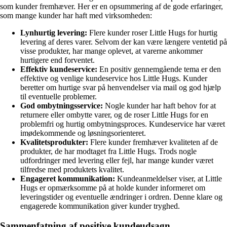
som kunder fremhæver. Her er en opsummering af de gode erfaringer,
som mange kunder har haft med virksomheden:
Lynhurtig levering:
Flere kunder roser Little Hugs for hurtig
levering af deres varer. Selvom der kan være længere ventetid på
visse produkter, har mange oplevet, at varerne ankommer
hurtigere end forventet.
Effektiv kundeservice:
En positiv gennemgående tema er den
effektive og venlige kundeservice hos Little Hugs. Kunder
beretter om hurtige svar på henvendelser via mail og god hjælp
til eventuelle problemer.
God ombytningsservice:
Nogle kunder har haft behov for at
returnere eller ombytte varer, og de roser Little Hugs for en
problemfri og hurtig ombytningsproces. Kundeservice har været
imødekommende og løsningsorienteret.
Kvalitetsprodukter:
Flere kunder fremhæver kvaliteten af de
produkter, de har modtaget fra Little Hugs. Trods nogle
udfordringer med levering eller fejl, har mange kunder været
tilfredse med produktets kvalitet.
Engageret kommunikation:
Kundeanmeldelser viser, at Little
Hugs er opmærksomme på at holde kunder informeret om
leveringstider og eventuelle ændringer i ordren. Denne klare og
engagerede kommunikation giver kunder tryghed.
Sammenfatning af positive kundeudsagn