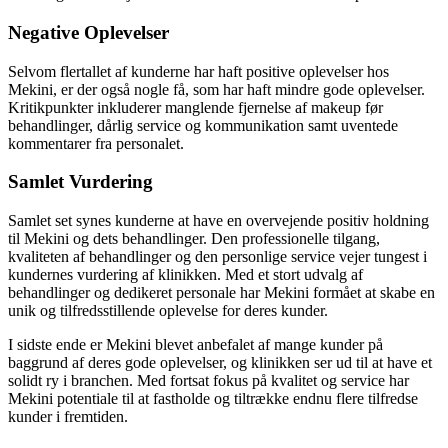
Negative Oplevelser
Selvom flertallet af kunderne har haft positive oplevelser hos
Mekini, er der også nogle få, som har haft mindre gode oplevelser.
Kritikpunkter inkluderer manglende fjernelse af makeup før
behandlinger, dårlig service og kommunikation samt uventede
kommentarer fra personalet.
Samlet Vurdering
Samlet set synes kunderne at have en overvejende positiv holdning
til Mekini og dets behandlinger. Den professionelle tilgang,
kvaliteten af behandlinger og den personlige service vejer tungest i
kundernes vurdering af klinikken. Med et stort udvalg af
behandlinger og dedikeret personale har Mekini formået at skabe en
unik og tilfredsstillende oplevelse for deres kunder.
I sidste ende er Mekini blevet anbefalet af mange kunder på
baggrund af deres gode oplevelser, og klinikken ser ud til at have et
solidt ry i branchen. Med fortsat fokus på kvalitet og service har
Mekini potentiale til at fastholde og tiltrække endnu flere tilfredse
kunder i fremtiden.