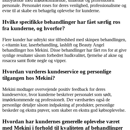
indbydende med imødekommende, smilende og professionelt
personale. Personalet roses for deres venlighed, professionalisme og
evne til at skabe en behagelig oplevelse for kunderne.
Hvilke specifikke behandlinger har fået særlig ros
fra kunderne, og hvorfor?
Flere kunder har udtrykt stor tilfredshed med skinpen behandlingen,
c-vitamin kur, laserbehandling, lashlift og Beauty Angel
behandlinger hos Mekini. Disse behandlinger har fået ros for at give
synlige resultater såsom forbedret hudkvalitet, fjernelse af akne og
rosacea samt flotte negle og vipper.
Hvordan vurderes kundeservice og personlige
tilgangen hos Mekini?
Mekini modtager overvejende positiv feedback for deres
kundeservice, hvor kunderne beskriver personalet som sødt,
imødekommende og professionelt. Der værdsættes også de
personlige detaljer såsom indpakning af produkter, personlige
beskeder og ekstra prøver, som skaber en ekstra god købsoplevelse.
Hvordan har kundernes generelle oplevelse været
med Mekini i forhold til kvaliteten af behandlinger