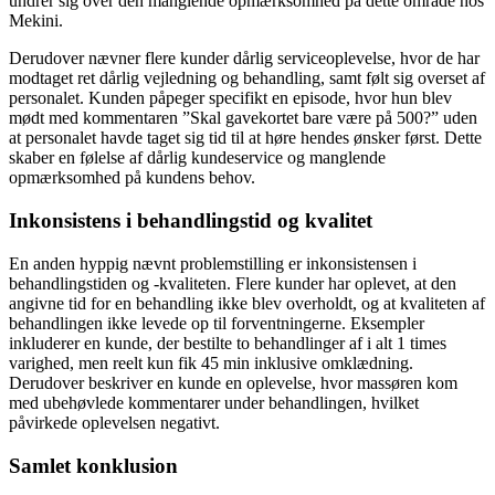
undrer sig over den manglende opmærksomhed på dette område hos
Mekini.
Derudover nævner flere kunder dårlig serviceoplevelse, hvor de har
modtaget ret dårlig vejledning og behandling, samt følt sig overset af
personalet. Kunden påpeger specifikt en episode, hvor hun blev
mødt med kommentaren ”Skal gavekortet bare være på 500?” uden
at personalet havde taget sig tid til at høre hendes ønsker først. Dette
skaber en følelse af dårlig kundeservice og manglende
opmærksomhed på kundens behov.
Inkonsistens i behandlingstid og kvalitet
En anden hyppig nævnt problemstilling er inkonsistensen i
behandlingstiden og -kvaliteten. Flere kunder har oplevet, at den
angivne tid for en behandling ikke blev overholdt, og at kvaliteten af
behandlingen ikke levede op til forventningerne. Eksempler
inkluderer en kunde, der bestilte to behandlinger af i alt 1 times
varighed, men reelt kun fik 45 min inklusive omklædning.
Derudover beskriver en kunde en oplevelse, hvor massøren kom
med ubehøvlede kommentarer under behandlingen, hvilket
påvirkede oplevelsen negativt.
Samlet konklusion