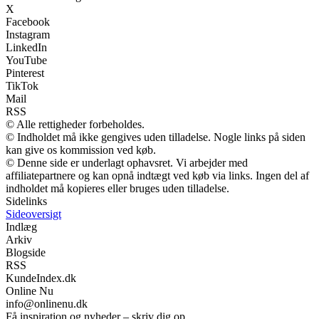
X
Facebook
Instagram
LinkedIn
YouTube
Pinterest
TikTok
Mail
RSS
© Alle rettigheder forbeholdes.
© Indholdet må ikke gengives uden tilladelse. Nogle links på siden
kan give os kommission ved køb.
© Denne side er underlagt ophavsret. Vi arbejder med
affiliatepartnere og kan opnå indtægt ved køb via links. Ingen del af
indholdet må kopieres eller bruges uden tilladelse.
Sidelinks
Sideoversigt
Indlæg
Arkiv
Blogside
RSS
KundeIndex.dk
Online Nu
info@onlinenu.dk
Få inspiration og nyheder – skriv dig op