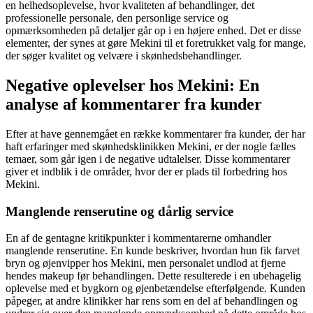
en helhedsoplevelse, hvor kvaliteten af behandlinger, det
professionelle personale, den personlige service og
opmærksomheden på detaljer går op i en højere enhed. Det er disse
elementer, der synes at gøre Mekini til et foretrukket valg for mange,
der søger kvalitet og velvære i skønhedsbehandlinger.
Negative oplevelser hos Mekini: En
analyse af kommentarer fra kunder
Efter at have gennemgået en række kommentarer fra kunder, der har
haft erfaringer med skønhedsklinikken Mekini, er der nogle fælles
temaer, som går igen i de negative udtalelser. Disse kommentarer
giver et indblik i de områder, hvor der er plads til forbedring hos
Mekini.
Manglende renserutine og dårlig service
En af de gentagne kritikpunkter i kommentarerne omhandler
manglende renserutine. En kunde beskriver, hvordan hun fik farvet
bryn og øjenvipper hos Mekini, men personalet undlod at fjerne
hendes makeup før behandlingen. Dette resulterede i en ubehagelig
oplevelse med et bygkorn og øjenbetændelse efterfølgende. Kunden
påpeger, at andre klinikker har rens som en del af behandlingen og