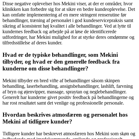
Disse negative oplevelser hos Mekini viser, at der er områder, hvor
klinikken kan forbedre sig for at sikre en bedre kundeoplevelse. Det
kan omfatte implementering af en mere stringent renserutine før
behandlinger, træning af personalet i god kundeservicepraksis samt
sikring af konsistent høj kvalitet i alle behandlinger. Ved at lytte til
kundernes feedback og arbejde på at løse de identificerede
udfordringer, har Mekini mulighed for at styrke deres omdømme og
tilfredsstillelse af deres kunder.
Hvad er de typiske behandlinger, som Mekini
tilbyder, og hvad er den generelle feedback fra
kunderne om disse behandlinger?
Mekini tilbyder en bred vifte af behandlinger såsom skinpen
behandling, laserbehandling, ansigtsbehandlinger, lashlift, farvning
af bryn og øjenvipper, massage, spraytan og neglebehandlinger.
Generelt har kunderne givet positiv feedback på behandlingerne og
har rost resultatet samt det venlige og professionelle personale.
Hvordan beskrives atmosfæren og personalet hos
Mekini af tidligere kunder?
Tidligere kunder har beskrevet atmosfæren hos Mekini som skøn og