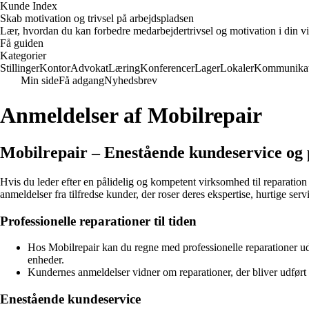
Kunde Index
Skab motivation og trivsel på arbejdspladsen
Lær, hvordan du kan forbedre medarbejdertrivsel og motivation i din vi
Få guiden
Kategorier
Stillinger
Kontor
Advokat
Læring
Konferencer
Lager
Lokaler
Kommunikat
Min side
Få adgang
Nyhedsbrev
Anmeldelser af Mobilrepair
Mobilrepair – Enestående kundeservice og 
Hvis du leder efter en pålidelig og kompetent virksomhed til reparatio
anmeldelser fra tilfredse kunder, der roser deres ekspertise, hurtige ser
Professionelle reparationer til tiden
Hos Mobilrepair kan du regne med professionelle reparationer udfø
enheder.
Kundernes anmeldelser vidner om reparationer, der bliver udført t
Enestående kundeservice