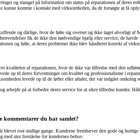
ringer og mangel på information om status på reparationen af deres enh
ke kunne komme i kontakt med virksomheden, da de forsøgte at få oply
fende og dårlige, hvor de følte sig overset og ikke taget alvorligt af M
envendelser fik de ikke den nødvendige hjælp eller service, de havde 
en og følte, at deres problemer ikke blev håndteret korrekt af virk
r kvaliteten af reparationen, hvor de ikke var tilfredse med den udført
ede op til deres forventninger om kvalitet og professionalisme i repara
ksomheden levede op til de løfter eller aftaler, der var indgået omkring 
og arbejde på at forbedre deres service for at sikre tilfredse kunder. Hå
 de kommentarer du har samlet?
 blevet rost utallige gange. Kunderne fremhæver den gode og hurtige se
 og med stor forståelse for kundernes behov.