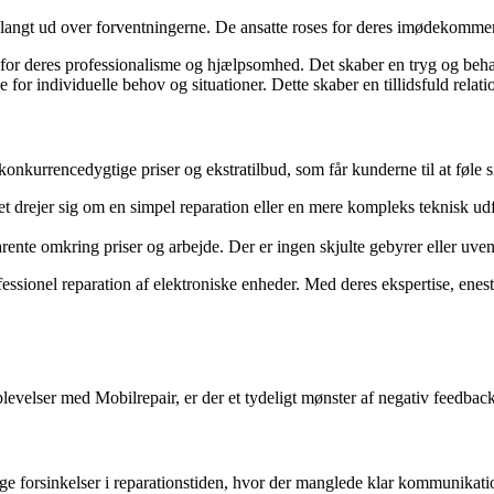
 langt ud over forventningerne. De ansatte roses for deres imødekommen
for deres professionalisme og hjælpsomhed. Det skaber en tryg og behage
for individuelle behov og situationer. Dette skaber en tillidsfuld rel
onkurrencedygtige priser og ekstratilbud, som får kunderne til at føle 
et drejer sig om en simpel reparation eller en mere kompleks teknisk ud
rente omkring priser og arbejde. Der er ingen skjulte gebyrer eller uven
rofessionel reparation af elektroniske enheder. Med deres ekspertise, en
evelser med Mobilrepair, er der et tydeligt mønster af negativ feedback
ge forsinkelser i reparationstiden, hvor der manglede klar kommunikati