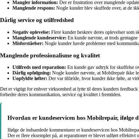
Mangler information:
Der er frustration over manglende opdate
Manglende respons:
Nogle kunder blev skuffede over, at de ik
Dårlig service og utilfredshed
Negativ oplevelse:
Flere kunder beskrev deres oplevelser som skuf
Manglende kundeservice:
En kunde nævnte, at trods gentagne h
Misforståelser:
Nogle kunder havde problemer med kommunikation
Manglende professionalisme og kvalitet
Utilfreds med reparation:
En kunde gav udtryk for skuffelse ove
Dårlig opfølgning:
Nogle kunder nævnte, at Mobilrepair ikke lev
Uopfyldte løfter:
Der var tilfælde, hvor kunder ikke følte, at vir
Det er vigtigt for enhver virksomhed at lytte til deres kunders feedback 
forbedre deres kommunikation, service og kvalitet i fremtiden.
Hvordan er kundeservicen hos Mobilrepair, ifølge
Ifølge de indsamlede kommentarer er kundeservicen hos Mobilrepair
Der er flere eksempler på, at reparationer er blevet udført effektivt