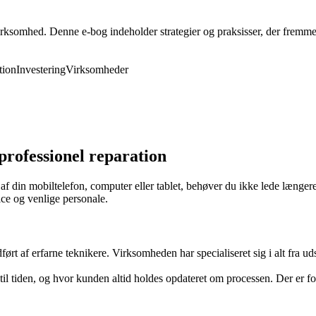
rksomhed. Denne e-bog indeholder strategier og praksisser, der fremmer 
ion
Investering
Virksomheder
professionel reparation
n af din mobiltelefon, computer eller tablet, behøver du ikke lede læn
vice og venlige personale.
rt af erfarne teknikere. Virksomheden har specialiseret sig i alt fra ud
il tiden, og hvor kunden altid holdes opdateret om processen. Der er foku