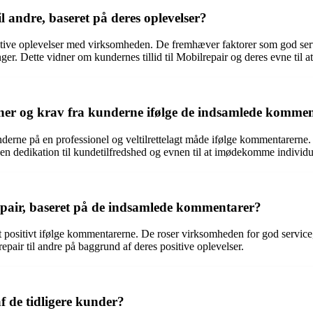
 andre, baseret på deres oplevelser?
tive oplevelser med virksomheden. De fremhæver faktorer som god servic
r. Dette vidner om kundernes tillid til Mobilrepair og deres evne ti
oner og krav fra kunderne ifølge de indsamlede komme
kunderne på en professionel og veltilrettelagt måde ifølge kommentarer
r en dedikation til kundetilfredshed og evnen til at imødekomme individu
pair, baseret på de indsamlede kommentarer?
 positivt ifølge kommentarerne. De roser virksomheden for god servic
pair til andre på baggrund af deres positive oplevelser.
 de tidligere kunder?