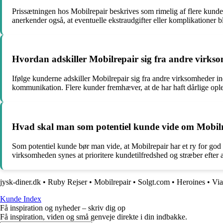
Prissætningen hos Mobilrepair beskrives som rimelig af flere kunder
anerkender også, at eventuelle ekstraudgifter eller komplikationer b
Hvordan adskiller Mobilrepair sig fra andre virks
Ifølge kunderne adskiller Mobilrepair sig fra andre virksomheder 
kommunikation. Flere kunder fremhæver, at de har haft dårlige ople
Hvad skal man som potentiel kunde vide om Mobilre
Som potentiel kunde bør man vide, at Mobilrepair har et ry for god
virksomheden synes at prioritere kundetilfredshed og stræber efte
jysk-diner.dk
•
Ruby Rejser
•
Mobilrepair
•
Solgt.com
•
Heroines
•
Vi
Kunde Index
Få inspiration og nyheder – skriv dig op
Få inspiration, viden og små genveje direkte i din indbakke.