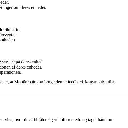
eder.
sninger om deres enheder.
obilrepair.
forventet.
somheden.
e service på deres enhed.
tionen af deres enheder.
reparationen.
bet er, at Mobilrepair kan bruge denne feedback konstruktivt til at
rvice, hvor de altid føler sig velinformerede og taget hånd om.