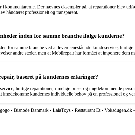
 i kommentarerne. Der nævnes eksempler på, at reparationer blev udført
lev håndteret professionelt og transparent.
omheder inden for samme branche ifølge kunderne?
inden for samme branche ved at levere enestående kundeservice, hurtige
velser andre steder, men at Mobilrepair har formået at imponere dem me
pair, baseret på kundernes erfaringer?
 service, hurtige reparationer, rimelige priser og imødekommende person
r at imødekomme kundernes individuelle behov på en professionel og ve
agogo
•
Bisnode Danmark
•
LalaToys
•
Restaurant Et
•
Voksdugen.dk
•