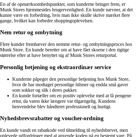
En af de opmærksomhedspunkter, som kunderne bringer frem, er
Munk Stores hjemmesides brugervenlighed. En kunde nævner, at det
kunne være en forbedring, hvis man ikke skulle skrive mærket flere
gange, hvilket kan forbedre shoppingoplevelsen.
Nem retur og ombytning
Flere kunder fremhæver den nemme retur- og ombytningsproces hos
Munk Store. En kunde beretter om at have fået skoene i den rigtige
størrelse efter at have benyttet sig af Munk Stores returportal.
Personlig betjening og ekstraordinær service
Kunderne påpeger den personlige betjening hos Munk Store,
hvor de har modtaget personlige hilsner og endda små gaver
som sokker og slik i deres pakker.
En kunde fortæller om en positiv oplevelse med at få pengene
retur, da varen ikke længere var tilgængelig. Kundens
henvendelse blev håndteret professionelt og hurtigt.
Nyhedsbrevsrabatter og voucher-ordning
En kunde vandt en rabatkode ved tilmelding til nyhedsbrevet, men
oplevede udfordringer med at anvende koden på en bestemt vare. På