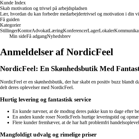
Kunde Index
Skab motivation og trivsel på arbejdspladsen
Lær, hvordan du kan forbedre medarbejdertrivsel og motivation i din vi
Få guiden
Kategorier
Stillinger
Kontor
Advokat
Læring
Konferencer
Lager
Lokaler
Kommunikat
Min side
Få adgang
Nyhedsbrev
Anmeldelser af NordicFeel
NordicFeel: En Skønhedsbutik Med Fantast
NordicFeel er en skønhedsbutik, der har skabt en positiv buzz blandt 
delt deres oplevelser med NordicFeel.
Hurtig levering og fantastisk service
En kunde nævner, at de modtog deres pakke kun to dage efter best
En anden kunde roser NordicFeels hurtige leveringstid og opmærk
Flere kunder fremhæver, at de har haft problemfri handelsopleve
Mangfoldigt udvalg og rimelige priser