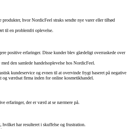
 produkter, hvor NordicFeel straks sendte nye varer eller tilbød
 til en problemfri oplevelse.
ere positive erfaringer. Disse kunder blev glædeligt overraskede over
se med den samlede handelsoplevelse hos NordicFeel.
stisk kundeservice og evnen til at overvinde frygt baseret på negative
igt og værdsat firma inden for online kosmetikhandel.
ve erfaringer, der er værd at se nærmere på.
vilket har resulteret i skuffelse og frustration.