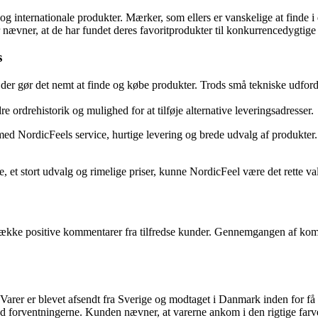
 internationale produkter. Mærker, som ellers er vanskelige at finde i
nævner, at de har fundet deres favoritprodukter til konkurrencedygtige
s
er gør det nemt at finde og købe produkter. Trods små tekniske udford
e ordrehistorik og mulighed for at tilføje alternative leveringsadresser.
d med NordicFeels service, hurtige levering og brede udvalg af produkt
 et stort udvalg og rimelige priser, kunne NordicFeel være det rette val
kke positive kommentarer fra tilfredse kunder. Gennemgangen af komment
rer er blevet afsendt fra Sverige og modtaget i Danmark inden for få dage
orventningerne. Kunden nævner, at varerne ankom i den rigtige farve og 