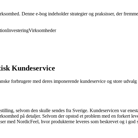
rksomhed. Denne e-bog indeholder strategier og praksisser, der fremmer 
ion
Investering
Virksomheder
isk Kundeservice
danske forbrugere med deres imponerende kundeservice og store udvalg 
illing, selvom den skulle sendes fra Sverige. Kundeservicen var enestå
somhed på detaljer. Selvom der opstod et problem med en forkert leveret
lser med NordicFeel, hvor produkterne leveres som beskrevet og i god 