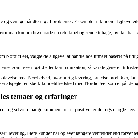
e og venlige håndtering af problemer. Eksempler inkluderer fejlleverede
or man kunne downloade en returlabel og sende tilbage, hvilket har ført
ordicFeel, valgte de alligevel at handle hos firmaet baseret på tidlig
lemer som leveringstid eller kommunikation, så var de generelt tilfred
plevelse med NordicFeel, hvor hurtig levering, præcise produkter, fanta
temaer afspejler en stærk kundetilfredshed med NordicFeel som et pålidel
es temaer og erfaringer
eel, og selvom mange kommentarer er positive, er der også nogle negati
 i levering. Flere kunder har oplevet længere ventetider end forventet, h