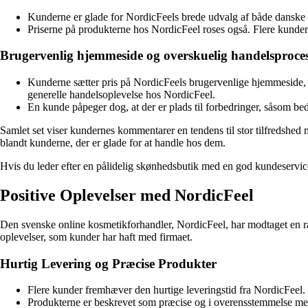
Kunderne er glade for NordicFeels brede udvalg af både danske og
Priserne på produkterne hos NordicFeel roses også. Flere kunder 
Brugervenlig hjemmeside og overskuelig handelsproce
Kunderne sætter pris på NordicFeels brugervenlige hjemmeside, d
generelle handelsoplevelse hos NordicFeel.
En kunde påpeger dog, at der er plads til forbedringer, såsom bedr
Samlet set viser kundernes kommentarer en tendens til stor tilfredshe
blandt kunderne, der er glade for at handle hos dem.
Hvis du leder efter en pålidelig skønhedsbutik med en god kundeservice,
Positive Oplevelser med NordicFeel
Den svenske online kosmetikforhandler, NordicFeel, har modtaget en ræ
oplevelser, som kunder har haft med firmaet.
Hurtig Levering og Præcise Produkter
Flere kunder fremhæver den hurtige leveringstid fra NordicFeel. Va
Produkterne er beskrevet som præcise og i overensstemmelse med f