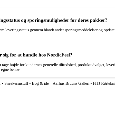
ngsstatus og sporingsmuligheder for deres pakker?
om leveringsstatus gennem blandt andet sporingsmeddelelser og opdateri
r sig for at handle hos NordicFeel?
t tage højde for kundernes generelle tilfredshed, produktudvalget, leve
s egne behov.
r
•
Sneakersnstuff
•
Bog & idé – Aarhus Bruuns Galleri
•
HTJ Rørtekn