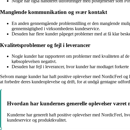
Nogle har også håndteret udfordringer med posttjenester som Post
Manglende kommunikation og svær kontakt
En anden gennemgående problemstilling er den manglende muligh
gennemsigtighed i virksomhedens kundeservice.
Desuden har flere kunder påpeget problemer med at få klar besked 
Kvalitetsproblemer og fejl i leverancer
Nogle kunder har rapporteret om problemer med kvaliteten af de m
købsoplevelsen negativt.
Desuden har fejl i leverancer, hvor kunder har modtaget forkerte 
Selvom mange kunder har haft positive oplevelser med NordicFeel og ha
at forbedre deres kundeoplevelse og drift, for at undgå gentagne udford
Hvordan har kundernes generelle oplevelser været
Kunderne har generelt haft positive oplevelser med NordicFeel, hvor
kundeservice og produktkvalitet.