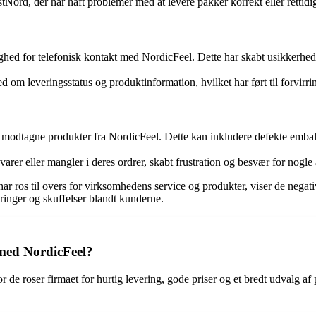
Nord, der har haft problemer med at levere pakker korrekt eller rettidig
ed for telefonisk kontakt med NordicFeel. Dette har skabt usikkerhed 
om leveringsstatus og produktinformation, hvilket har ført til forvirrin
odtagne produkter fra NordicFeel. Dette kan inkludere defekte emballage
varer eller mangler i deres ordrer, skabt frustration og besvær for nogl
r ros til overs for virksomhedens service og produkter, viser de nega
ringer og skuffelser blandt kunderne.
 med NordicFeel?
 de roser firmaet for hurtig levering, gode priser og et bredt udvalg af