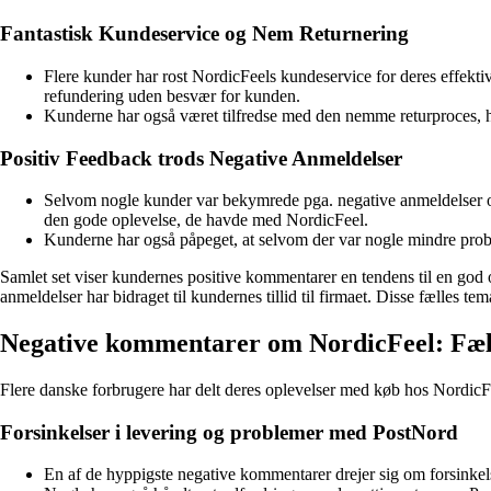
Fantastisk Kundeservice og Nem Returnering
Flere kunder har rost NordicFeels kundeservice for deres effektiv
refundering uden besvær for kunden.
Kunderne har også været tilfredse med den nemme returproces, hv
Positiv Feedback trods Negative Anmeldelser
Selvom nogle kunder var bekymrede pga. negative anmeldelser om N
den gode oplevelse, de havde med NordicFeel.
Kunderne har også påpeget, at selvom der var nogle mindre prob
Samlet set viser kundernes positive kommentarer en tendens til en god o
anmeldelser har bidraget til kundernes tillid til firmaet. Disse fælles 
Negative kommentarer om NordicFeel: Fæll
Flere danske forbrugere har delt deres oplevelser med køb hos NordicF
Forsinkelser i levering og problemer med PostNord
En af de hyppigste negative kommentarer drejer sig om forsinkelser