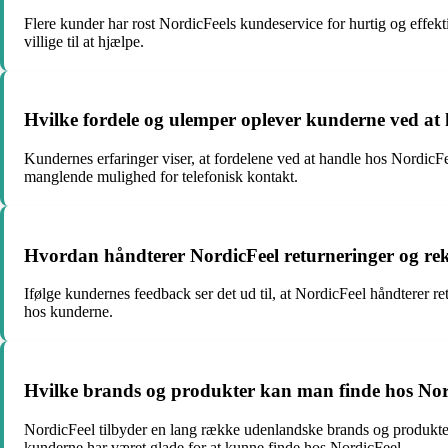
Flere kunder har rost NordicFeels kundeservice for hurtig og effek
villige til at hjælpe.
Hvilke fordele og ulemper oplever kunderne ved at
Kundernes erfaringer viser, at fordelene ved at handle hos NordicFe
manglende mulighed for telefonisk kontakt.
Hvordan håndterer NordicFeel returneringer og re
Ifølge kundernes feedback ser det ud til, at NordicFeel håndterer ret
hos kunderne.
Hvilke brands og produkter kan man finde hos Nord
NordicFeel tilbyder en lang række udenlandske brands og produkter
kunderne har været glade for at kunne finde hos NordicFeel.