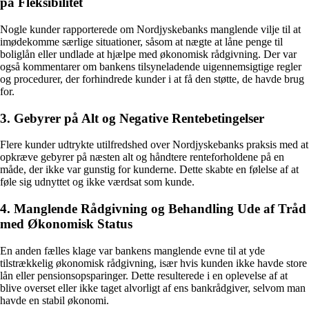
på Fleksibilitet
Nogle kunder rapporterede om Nordjyskebanks manglende vilje til at
imødekomme særlige situationer, såsom at nægte at låne penge til
boliglån eller undlade at hjælpe med økonomisk rådgivning. Der var
også kommentarer om bankens tilsyneladende uigennemsigtige regler
og procedurer, der forhindrede kunder i at få den støtte, de havde brug
for.
3. Gebyrer på Alt og Negative Rentebetingelser
Flere kunder udtrykte utilfredshed over Nordjyskebanks praksis med at
opkræve gebyrer på næsten alt og håndtere renteforholdene på en
måde, der ikke var gunstig for kunderne. Dette skabte en følelse af at
føle sig udnyttet og ikke værdsat som kunde.
4. Manglende Rådgivning og Behandling Ude af Tråd
med Økonomisk Status
En anden fælles klage var bankens manglende evne til at yde
tilstrækkelig økonomisk rådgivning, især hvis kunden ikke havde store
lån eller pensionsopsparinger. Dette resulterede i en oplevelse af at
blive overset eller ikke taget alvorligt af ens bankrådgiver, selvom man
havde en stabil økonomi.