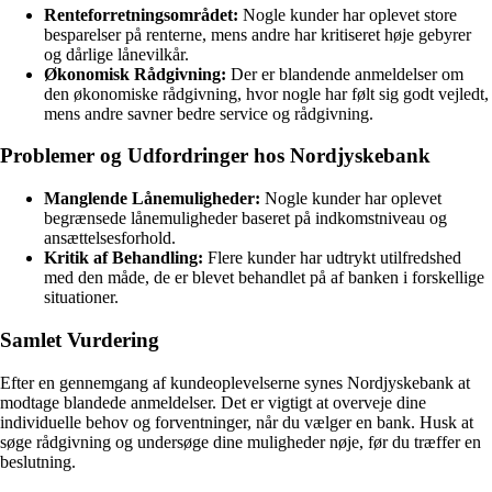
Renteforretningsområdet:
Nogle kunder har oplevet store
besparelser på renterne, mens andre har kritiseret høje gebyrer
og dårlige lånevilkår.
Økonomisk Rådgivning:
Der er blandende anmeldelser om
den økonomiske rådgivning, hvor nogle har følt sig godt vejledt,
mens andre savner bedre service og rådgivning.
Problemer og Udfordringer hos Nordjyskebank
Manglende Lånemuligheder:
Nogle kunder har oplevet
begrænsede lånemuligheder baseret på indkomstniveau og
ansættelsesforhold.
Kritik af Behandling:
Flere kunder har udtrykt utilfredshed
med den måde, de er blevet behandlet på af banken i forskellige
situationer.
Samlet Vurdering
Efter en gennemgang af kundeoplevelserne synes Nordjyskebank at
modtage blandede anmeldelser. Det er vigtigt at overveje dine
individuelle behov og forventninger, når du vælger en bank. Husk at
søge rådgivning og undersøge dine muligheder nøje, før du træffer en
beslutning.