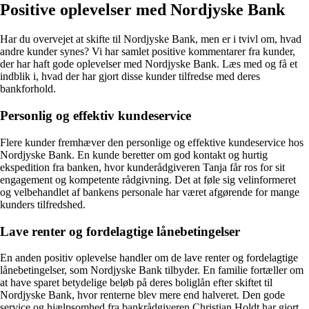
Positive oplevelser med Nordjyske Bank
Har du overvejet at skifte til Nordjyske Bank, men er i tvivl om, hvad
andre kunder synes? Vi har samlet positive kommentarer fra kunder,
der har haft gode oplevelser med Nordjyske Bank. Læs med og få et
indblik i, hvad der har gjort disse kunder tilfredse med deres
bankforhold.
Personlig og effektiv kundeservice
Flere kunder fremhæver den personlige og effektive kundeservice hos
Nordjyske Bank. En kunde beretter om god kontakt og hurtig
ekspedition fra banken, hvor kunderådgiveren Tanja får ros for sit
engagement og kompetente rådgivning. Det at føle sig velinformeret
og velbehandlet af bankens personale har været afgørende for mange
kunders tilfredshed.
Lave renter og fordelagtige lånebetingelser
En anden positiv oplevelse handler om de lave renter og fordelagtige
lånebetingelser, som Nordjyske Bank tilbyder. En familie fortæller om
at have sparet betydelige beløb på deres boliglån efter skiftet til
Nordjyske Bank, hvor renterne blev mere end halveret. Den gode
service og hjælpsomhed fra bankrådgiveren Christian Holdt har gjort