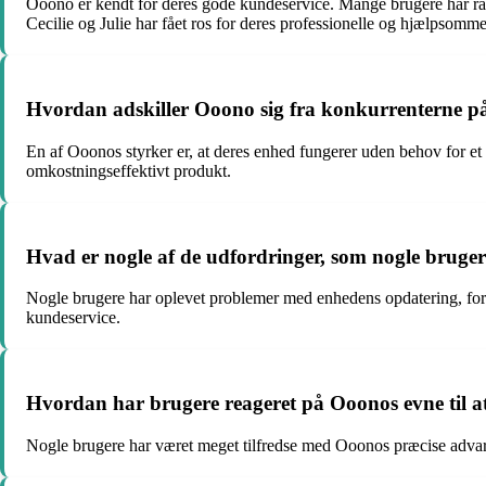
Ooono er kendt for deres gode kundeservice. Mange brugere har rap
Cecilie og Julie har fået ros for deres professionelle og hjælpsomme
Hvordan adskiller Ooono sig fra konkurrenterne p
En af Ooonos styrker er, at deres enhed fungerer uden behov for et 
omkostningseffektivt produkt.
Hvad er nogle af de udfordringer, som nogle brug
Nogle brugere har oplevet problemer med enhedens opdatering, forbi
kundeservice.
Hvordan har brugere reageret på Ooonos evne til 
Nogle brugere har været meget tilfredse med Ooonos præcise advarsle