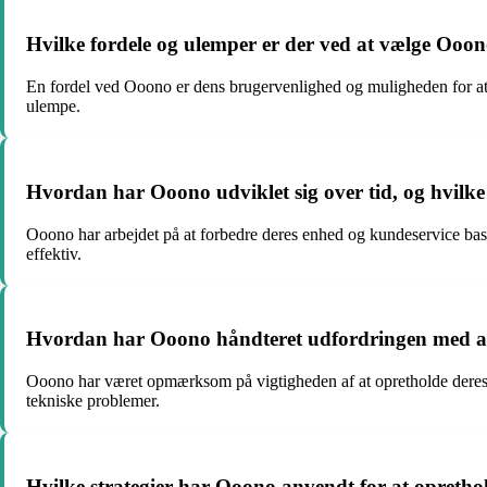
Hvilke fordele og ulemper er der ved at vælge Oo
En fordel ved Ooono er dens brugervenlighed og muligheden for at
ulempe.
Hvordan har Ooono udviklet sig over tid, og hvilke
Ooono har arbejdet på at forbedre deres enhed og kundeservice baser
effektiv.
Hvordan har Ooono håndteret udfordringen med at 
Ooono har været opmærksom på vigtigheden af at opretholde deres e
tekniske problemer.
Hvilke strategier har Ooono anvendt for at opretho