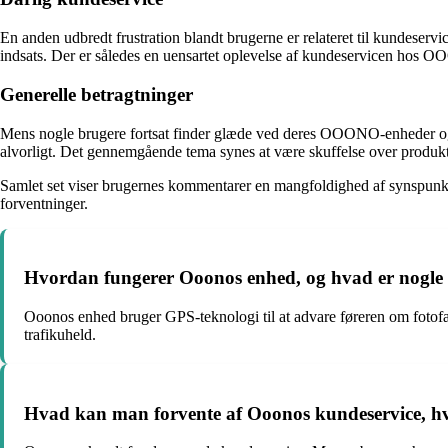
En anden udbredt frustration blandt brugerne er relateret til kundese
indsats. Der er således en uensartet oplevelse af kundeservicen hos 
Generelle betragtninger
Mens nogle brugere fortsat finder glæde ved deres OOONO-enheder og 
alvorligt. Det gennemgående tema synes at være skuffelse over produkt
Samlet set viser brugernes kommentarer en mangfoldighed af synspun
forventninger.
Hvordan fungerer Ooonos enhed, og hvad er nogle a
Ooonos enhed bruger GPS-teknologi til at advare føreren om fotofæl
trafikuheld.
Hvad kan man forvente af Ooonos kundeservice, h