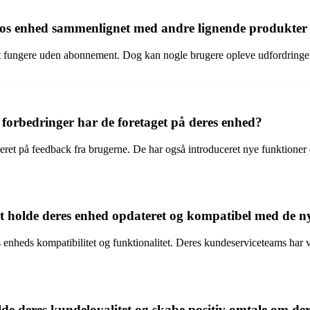
onos enhed sammenlignet med andre lignende produkte
 fungere uden abonnement. Dog kan nogle brugere opleve udfordringer 
 forbedringer har de foretaget på deres enhed?
et på feedback fra brugerne. De har også introduceret nye funktioner og
holde deres enhed opdateret og kompatibel med de ny
nheds kompatibilitet og funktionalitet. Deres kundeserviceteams har væ
lde deres kundeloyalitet og skabe positiv omtale om d