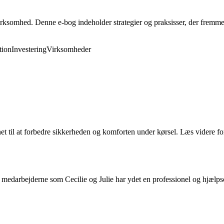
rksomhed. Denne e-bog indeholder strategier og praksisser, der fremmer 
ion
Investering
Virksomheder
 til at forbedre sikkerheden og komforten under kørsel. Læs videre for 
edarbejderne som Cecilie og Julie har ydet en professionel og hjælpsom