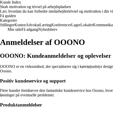
Kunde Index
Skab motivation og trivsel på arbejdspladsen
Lær, hvordan du kan forbedre medarbejdertrivsel og motivation i din vi
Få guiden
Kategorier
Stillinger
Kontor
Advokat
Læring
Konferencer
Lager
Lokaler
Kommunikat
Min side
Få adgang
Nyhedsbrev
Anmeldelser af OOONO
OOONO: Kundeanmeldelser og oplevelser
OOONO er en virksomhed, der specialiserer sig i køretøjsudstyr designet
Ooono.
Positiv kundeservice og support
Flere kunder fremhæver den fantastiske kundeservice hos Ooono, hvor m
løsninger på eventuelle problemer.
Produktanmeldelser