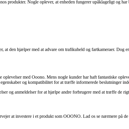
onos produkter. Nogle oplever, at enheden fungerer upåklageligt og har b
, at den hjælper med at advare om trafikuheld og fartkameraer. Dog er 
ve oplevelser med Ooono. Mens nogle kunder har haft fantastiske opleve
 egenskaber og kompatibilitet for at træffe informerede beslutninger in
ser og anmeldelser for at hjælpe andre forbrugere med at træffe de rigt
vervejer at investere i et produkt som OOONO. Lad os se nærmere på 