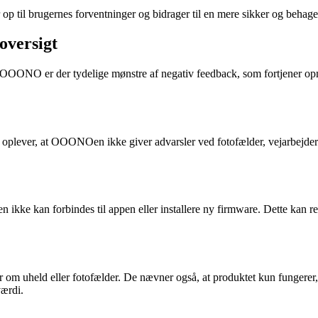
op til brugernes forventninger og bidrager til en mere sikker og behage
oversigt
OOONO er der tydelige mønstre af negativ feedback, som fortjener o
e oplever, at OOONOen ikke giver advarsler ved fotofælder, vejarbejder 
ke kan forbindes til appen eller installere ny firmware. Dette kan resul
m uheld eller fotofælder. De nævner også, at produktet kun fungerer, hv
værdi.