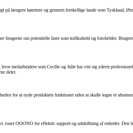
gt på længere køreture og gennem forskellige lande som Tyskland, Østr
e brugerne om potentielle farer som trafikuheld og fotofælder. Bruger
 medarbejdere som Cecilie og Julie har vist sig yderst professionell
ne deler.
en for at nyde produktets funktioner uden at skulle tegne et abonneme
ner, roser OOONO for effektiv support og udskiftning af enheder. Den hu