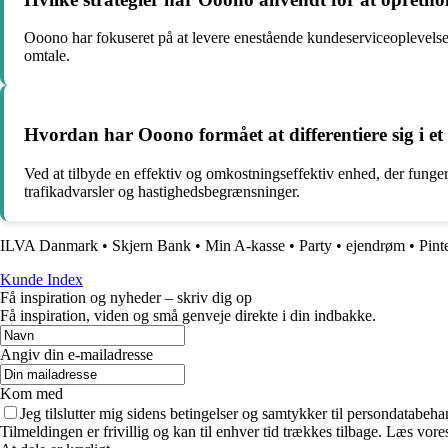
Ooono har fokuseret på at levere enestående kundeserviceoplevelser, 
omtale.
Hvordan har Ooono formået at differentiere sig i e
Ved at tilbyde en effektiv og omkostningseffektiv enhed, der funger
trafikadvarsler og hastighedsbegrænsninger.
ILVA Danmark
•
Skjern Bank
•
Min A-kasse
•
Party
•
ejendrøm
•
Pint
Kunde Index
Få inspiration og nyheder – skriv dig op
Få inspiration, viden og små genveje direkte i din indbakke.
Angiv din e-mailadresse
Kom med
Jeg tilslutter mig sidens betingelser og samtykker til persondatabeha
Tilmeldingen er frivillig og kan til enhver tid trækkes tilbage. Læs vores