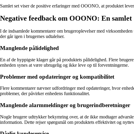
Samlet set viser de positive erfaringer med OOONO, at produktet lever 
Negative feedback om OOONO: En samlet 
I de indsamlede kommentarer om brugeroplevelser med virksomheden 
der går igen i brugernes udtalelser.
Manglende pålidelighed
En af de hyppigste klager går på produktets pålidelighed. Flere bruger
enheden synes at være ubrugelig og ikke leve op til forventningerne.
Problemer med opdateringer og kompatibilitet
Flere kommentarer nævner udfordringer med opdateringer, hvor enheden ik
problemer, der påvirker enhedens funktionalitet.
Manglende alarmmeldinger og brugerindberetninger
Nogle brugere udtrykker bekymring over, at de ikke modtager advarsler o
information. Dette rejser spørgsmål om produktets effektivitet og nytte
Dårlig kundeservice