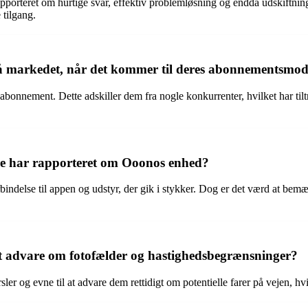
porteret om hurtige svar, effektiv problemløsning og endda udskiftni
 tilgang.
å markedet, når det kommer til deres abonnementsmod
abonnement. Dette adskiller dem fra nogle konkurrenter, hvilket har til
ere har rapporteret om Ooonos enhed?
ndelse til appen og udstyr, der gik i stykker. Dog er det værd at bem
at advare om fotofælder og hastighedsbegrænsninger?
r og evne til at advare dem rettidigt om potentielle farer på vejen, hv