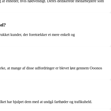
ng af enheder, hvis nødvendigt. Deres dedikerede medarbejdere som
el?
trukket kunder, der foretrækker et mere enkelt og
ærke, at mange af disse udfordringer er blevet løst gennem Ooonos
ilket har hjulpet dem med at undgå fartbøder og trafikuheld.