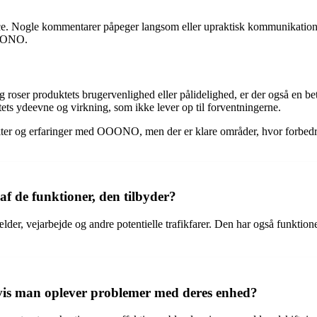
rvice. Nogle kommentarer påpeger langsom eller upraktisk kommunikatio
OOONO.
roser produktets brugervenlighed eller pålidelighed, er der også en 
ets ydeevne og virkning, som ikke lever op til forventningerne.
kter og erfaringer med OOONO, men der er klare områder, hvor forbe
f de funktioner, den tilbyder?
der, vejarbejde og andre potentielle trafikfarer. Den har også funktio
vis man oplever problemer med deres enhed?