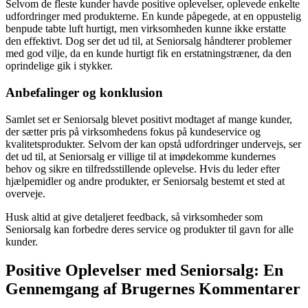
Selvom de fleste kunder havde positive oplevelser, oplevede enkelte
udfordringer med produkterne. En kunde påpegede, at en oppustelig
benpude tabte luft hurtigt, men virksomheden kunne ikke erstatte
den effektivt. Dog ser det ud til, at Seniorsalg håndterer problemer
med god vilje, da en kunde hurtigt fik en erstatningstræner, da den
oprindelige gik i stykker.
Anbefalinger og konklusion
Samlet set er Seniorsalg blevet positivt modtaget af mange kunder,
der sætter pris på virksomhedens fokus på kundeservice og
kvalitetsprodukter. Selvom der kan opstå udfordringer undervejs, ser
det ud til, at Seniorsalg er villige til at imødekomme kundernes
behov og sikre en tilfredsstillende oplevelse. Hvis du leder efter
hjælpemidler og andre produkter, er Seniorsalg bestemt et sted at
overveje.
Husk altid at give detaljeret feedback, så virksomheder som
Seniorsalg kan forbedre deres service og produkter til gavn for alle
kunder.
Positive Oplevelser med Seniorsalg: En
Gennemgang af Brugernes Kommentarer