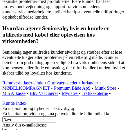
tekniske problemer med produkterne. Flere kunder har fået
professionel vejledning og support fra virksomhedens
kundeservicemedarbejdere, hvilket har løst eventuelle udfordringer
og skabt tilfredse kunder.
Hvordan agerer Seniorsalg, hvis en kunde er
utilfreds med købet eller oplevelsen hos
virksomheden?
Seniorsalg tager utilfredse kunder alvorligt og stræber efter at løse
eventuelle klager eller problemer på en retfærdig måde. Kunder
beretter om god dialog og en villighed fra virksomhedens side til at
kompensere eller finde en løsning, der tilfredsstiller kunden, hvilket
skaber tillid og loyalitet hos kunderne.
Remove-it, laser clinic
•
Garnvaerkstedet
•
Jurlander
•
MØBELKOMPAGNIET
•
Premium Både ApS
•
Munk Store
•
Min A-kasse
•
Bliv Vaccineret
•
Mydates
•
Trafikskolerne
•
Kunde Index
Få inspiration og nyheder – skriv dig op
Få inspiration, viden og små genveje direkte i din indbakke.
Angiv din e-mailadresse