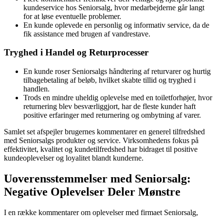
kundeservice hos Seniorsalg, hvor medarbejderne går langt
for at løse eventuelle problemer.
En kunde oplevede en personlig og informativ service, da de
fik assistance med brugen af vandrestave.
Tryghed i Handel og Returprocesser
En kunde roser Seniorsalgs håndtering af returvarer og hurtig
tilbagebetaling af beløb, hvilket skabte tillid og tryghed i
handlen.
Trods en mindre uheldig oplevelse med en toiletforhøjer, hvor
returnering blev besværliggjort, har de fleste kunder haft
positive erfaringer med returnering og ombytning af varer.
Samlet set afspejler brugernes kommentarer en generel tilfredshed
med Seniorsalgs produkter og service. Virksomhedens fokus på
effektivitet, kvalitet og kundetilfredshed har bidraget til positive
kundeoplevelser og loyalitet blandt kunderne.
Uoverensstemmelser med Seniorsalg:
Negative Oplevelser Deler Mønstre
I en række kommentarer om oplevelser med firmaet Seniorsalg,