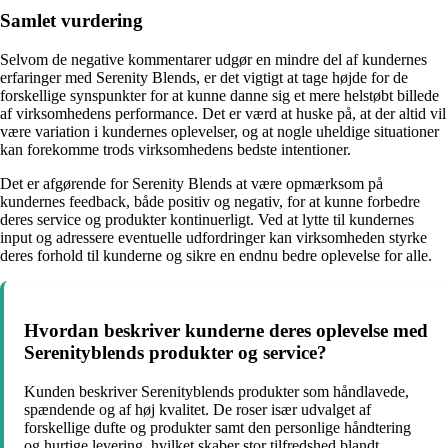
Samlet vurdering
Selvom de negative kommentarer udgør en mindre del af kundernes
erfaringer med Serenity Blends, er det vigtigt at tage højde for de
forskellige synspunkter for at kunne danne sig et mere helstøbt billede
af virksomhedens performance. Det er værd at huske på, at der altid vil
være variation i kundernes oplevelser, og at nogle uheldige situationer
kan forekomme trods virksomhedens bedste intentioner.
Det er afgørende for Serenity Blends at være opmærksom på
kundernes feedback, både positiv og negativ, for at kunne forbedre
deres service og produkter kontinuerligt. Ved at lytte til kundernes
input og adressere eventuelle udfordringer kan virksomheden styrke
deres forhold til kunderne og sikre en endnu bedre oplevelse for alle.
Hvordan beskriver kunderne deres oplevelse med
Serenityblends produkter og service?
Kunden beskriver Serenityblends produkter som håndlavede,
spændende og af høj kvalitet. De roser især udvalget af
forskellige dufte og produkter samt den personlige håndtering
og hurtige levering, hvilket skaber stor tilfredshed blandt