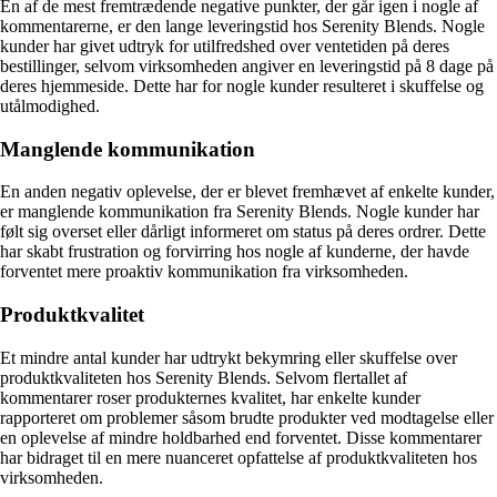
En af de mest fremtrædende negative punkter, der går igen i nogle af
kommentarerne, er den lange leveringstid hos Serenity Blends. Nogle
kunder har givet udtryk for utilfredshed over ventetiden på deres
bestillinger, selvom virksomheden angiver en leveringstid på 8 dage på
deres hjemmeside. Dette har for nogle kunder resulteret i skuffelse og
utålmodighed.
Manglende kommunikation
En anden negativ oplevelse, der er blevet fremhævet af enkelte kunder,
er manglende kommunikation fra Serenity Blends. Nogle kunder har
følt sig overset eller dårligt informeret om status på deres ordrer. Dette
har skabt frustration og forvirring hos nogle af kunderne, der havde
forventet mere proaktiv kommunikation fra virksomheden.
Produktkvalitet
Et mindre antal kunder har udtrykt bekymring eller skuffelse over
produktkvaliteten hos Serenity Blends. Selvom flertallet af
kommentarer roser produkternes kvalitet, har enkelte kunder
rapporteret om problemer såsom brudte produkter ved modtagelse eller
en oplevelse af mindre holdbarhed end forventet. Disse kommentarer
har bidraget til en mere nuanceret opfattelse af produktkvaliteten hos
virksomheden.