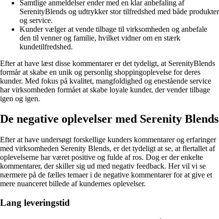
Samtlige anmeldelser ender med en klar anbefaling af
SerenityBlends og udtrykker stor tilfredshed med både produkter
og service.
Kunder vælger at vende tilbage til virksomheden og anbefale
den til venner og familie, hvilket vidner om en stærk
kundetilfredshed.
Efter at have læst disse kommentarer er det tydeligt, at SerenityBlends
formår at skabe en unik og personlig shoppingoplevelse for deres
kunder. Med fokus på kvalitet, mangfoldighed og enestående service
har virksomheden formået at skabe loyale kunder, der vender tilbage
igen og igen.
De negative oplevelser med Serenity Blends
Efter at have undersøgt forskellige kunders kommentarer og erfaringer
med virksomheden Serenity Blends, er det tydeligt at se, at flertallet af
oplevelserne har været positive og fulde af ros. Dog er der enkelte
kommentarer, der skiller sig ud med negativ feedback. Her vil vi se
nærmere på de fælles temaer i de negative kommentarer for at give et
mere nuanceret billede af kundernes oplevelser.
Lang leveringstid