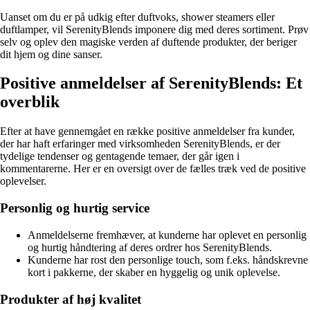
Uanset om du er på udkig efter duftvoks, shower steamers eller
duftlamper, vil SerenityBlends imponere dig med deres sortiment. Prøv
selv og oplev den magiske verden af duftende produkter, der beriger
dit hjem og dine sanser.
Positive anmeldelser af SerenityBlends: Et
overblik
Efter at have gennemgået en række positive anmeldelser fra kunder,
der har haft erfaringer med virksomheden SerenityBlends, er der
tydelige tendenser og gentagende temaer, der går igen i
kommentarerne. Her er en oversigt over de fælles træk ved de positive
oplevelser.
Personlig og hurtig service
Anmeldelserne fremhæver, at kunderne har oplevet en personlig
og hurtig håndtering af deres ordrer hos SerenityBlends.
Kunderne har rost den personlige touch, som f.eks. håndskrevne
kort i pakkerne, der skaber en hyggelig og unik oplevelse.
Produkter af høj kvalitet