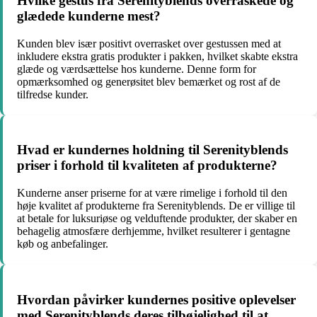
Hvilke gestus fra Serenityblends overraskede og
glædede kunderne mest?
Kunden blev især positivt overrasket over gestussen med at
inkludere ekstra gratis produkter i pakken, hvilket skabte ekstra
glæde og værdsættelse hos kunderne. Denne form for
opmærksomhed og generøsitet blev bemærket og rost af de
tilfredse kunder.
Hvad er kundernes holdning til Serenityblends
priser i forhold til kvaliteten af produkterne?
Kunderne anser priserne for at være rimelige i forhold til den
høje kvalitet af produkterne fra Serenityblends. De er villige til
at betale for luksuriøse og velduftende produkter, der skaber en
behagelig atmosfære derhjemme, hvilket resulterer i gentagne
køb og anbefalinger.
Hvordan påvirker kundernes positive oplevelser
med Serenityblends deres tilbøjelighed til at