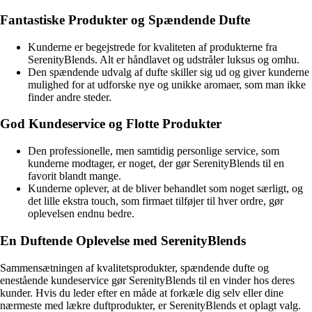
Fantastiske Produkter og Spændende Dufte
Kunderne er begejstrede for kvaliteten af produkterne fra
SerenityBlends. Alt er håndlavet og udstråler luksus og omhu.
Den spændende udvalg af dufte skiller sig ud og giver kunderne
mulighed for at udforske nye og unikke aromaer, som man ikke
finder andre steder.
God Kundeservice og Flotte Produkter
Den professionelle, men samtidig personlige service, som
kunderne modtager, er noget, der gør SerenityBlends til en
favorit blandt mange.
Kunderne oplever, at de bliver behandlet som noget særligt, og
det lille ekstra touch, som firmaet tilføjer til hver ordre, gør
oplevelsen endnu bedre.
En Duftende Oplevelse med SerenityBlends
Sammensætningen af kvalitetsprodukter, spændende dufte og
enestående kundeservice gør SerenityBlends til en vinder hos deres
kunder. Hvis du leder efter en måde at forkæle dig selv eller dine
nærmeste med lækre duftprodukter, er SerenityBlends et oplagt valg.