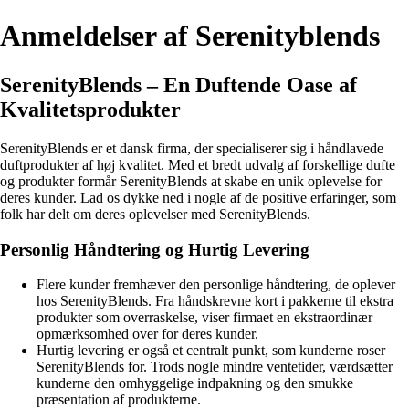
Anmeldelser af Serenityblends
SerenityBlends – En Duftende Oase af
Kvalitetsprodukter
SerenityBlends er et dansk firma, der specialiserer sig i håndlavede
duftprodukter af høj kvalitet. Med et bredt udvalg af forskellige dufte
og produkter formår SerenityBlends at skabe en unik oplevelse for
deres kunder. Lad os dykke ned i nogle af de positive erfaringer, som
folk har delt om deres oplevelser med SerenityBlends.
Personlig Håndtering og Hurtig Levering
Flere kunder fremhæver den personlige håndtering, de oplever
hos SerenityBlends. Fra håndskrevne kort i pakkerne til ekstra
produkter som overraskelse, viser firmaet en ekstraordinær
opmærksomhed over for deres kunder.
Hurtig levering er også et centralt punkt, som kunderne roser
SerenityBlends for. Trods nogle mindre ventetider, værdsætter
kunderne den omhyggelige indpakning og den smukke
præsentation af produkterne.