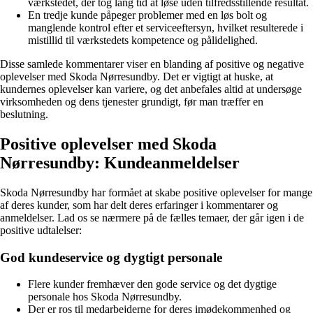
værkstedet, der tog lang tid at løse uden tilfredsstillende resultat.
En tredje kunde påpeger problemer med en løs bolt og
manglende kontrol efter et serviceeftersyn, hvilket resulterede i
mistillid til værkstedets kompetence og pålidelighed.
Disse samlede kommentarer viser en blanding af positive og negative
oplevelser med Skoda Nørresundby. Det er vigtigt at huske, at
kundernes oplevelser kan variere, og det anbefales altid at undersøge
virksomheden og dens tjenester grundigt, før man træffer en
beslutning.
Positive oplevelser med Skoda
Nørresundby: Kundeanmeldelser
Skoda Nørresundby har formået at skabe positive oplevelser for mange
af deres kunder, som har delt deres erfaringer i kommentarer og
anmeldelser. Lad os se nærmere på de fælles temaer, der går igen i de
positive udtalelser:
God kundeservice og dygtigt personale
Flere kunder fremhæver den gode service og det dygtige
personale hos Skoda Nørresundby.
Der er ros til medarbejderne for deres imødekommenhed og