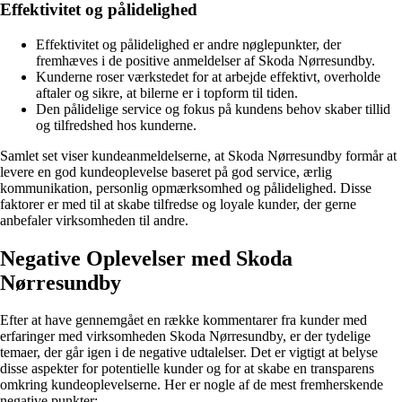
Effektivitet og pålidelighed
Effektivitet og pålidelighed er andre nøglepunkter, der
fremhæves i de positive anmeldelser af Skoda Nørresundby.
Kunderne roser værkstedet for at arbejde effektivt, overholde
aftaler og sikre, at bilerne er i topform til tiden.
Den pålidelige service og fokus på kundens behov skaber tillid
og tilfredshed hos kunderne.
Samlet set viser kundeanmeldelserne, at Skoda Nørresundby formår at
levere en god kundeoplevelse baseret på god service, ærlig
kommunikation, personlig opmærksomhed og pålidelighed. Disse
faktorer er med til at skabe tilfredse og loyale kunder, der gerne
anbefaler virksomheden til andre.
Negative Oplevelser med Skoda
Nørresundby
Efter at have gennemgået en række kommentarer fra kunder med
erfaringer med virksomheden Skoda Nørresundby, er der tydelige
temaer, der går igen i de negative udtalelser. Det er vigtigt at belyse
disse aspekter for potentielle kunder og for at skabe en transparens
omkring kundeoplevelserne. Her er nogle af de mest fremherskende
negative punkter: