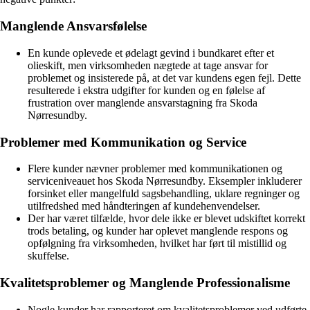
Manglende Ansvarsfølelse
En kunde oplevede et ødelagt gevind i bundkaret efter et
olieskift, men virksomheden nægtede at tage ansvar for
problemet og insisterede på, at det var kundens egen fejl. Dette
resulterede i ekstra udgifter for kunden og en følelse af
frustration over manglende ansvarstagning fra Skoda
Nørresundby.
Problemer med Kommunikation og Service
Flere kunder nævner problemer med kommunikationen og
serviceniveauet hos Skoda Nørresundby. Eksempler inkluderer
forsinket eller mangelfuld sagsbehandling, uklare regninger og
utilfredshed med håndteringen af kundehenvendelser.
Der har været tilfælde, hvor dele ikke er blevet udskiftet korrekt
trods betaling, og kunder har oplevet manglende respons og
opfølgning fra virksomheden, hvilket har ført til mistillid og
skuffelse.
Kvalitetsproblemer og Manglende Professionalisme
Nogle kunder har rapporteret om kvalitetsproblemer ved udførte