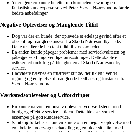
Yderligere en kunde beretter om kompetente svar og en
fantastisk kundeoplevelse ved Peter. Skoda Nørresundby får de
bedste anbefalinger.
Negative Oplevelser og Manglende Tillid
Dog var der en kunde, der oplevede et ødelagt gevind efter et
olieskift og manglede ansvar fra Skoda Nørresundbys side.
Dette resulterede i en tabt tillid til virksomheden.
En anden kunde påpeger problemer med servicekvaliteten og
pålæggelse af unødvendige omkostninger. Dette skabte en
usikkerhed omkring pålideligheden af Skoda Nørresundbys
service.
Endvidere nævnes en frustreret kunde, der fik en uventet
regning og en følelse af manglende feedback og forståelse fra
Skoda Nørresundby.
Værkstedsoplevelser og Udfordringer
En kunde nævner en positiv oplevelse ved værkstedet med
hurtig og effektiv service til tiden. Dette blev set som et
eksempel på god kundeservice.
Samtidig fortæller en anden kunde om en negativ oplevelse med
en uheldig undervognsbehandling og en uklar situation med