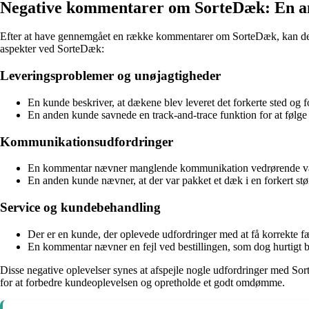
Negative kommentarer om SorteDæk: En a
Efter at have gennemgået en række kommentarer om SorteDæk, kan der i
aspekter ved SorteDæk:
Leveringsproblemer og unøjagtigheder
En kunde beskriver, at dækene blev leveret det forkerte sted og fo
En anden kunde savnede en track-and-trace funktion for at følge 
Kommunikationsudfordringer
En kommentar nævner manglende kommunikation vedrørende valg af
En anden kunde nævner, at der var pakket et dæk i en forkert stø
Service og kundebehandling
Der er en kunde, der oplevede udfordringer med at få korrekte fæ
En kommentar nævner en fejl ved bestillingen, som dog hurtigt bl
Disse negative oplevelser synes at afspejle nogle udfordringer med So
for at forbedre kundeoplevelsen og opretholde et godt omdømme.