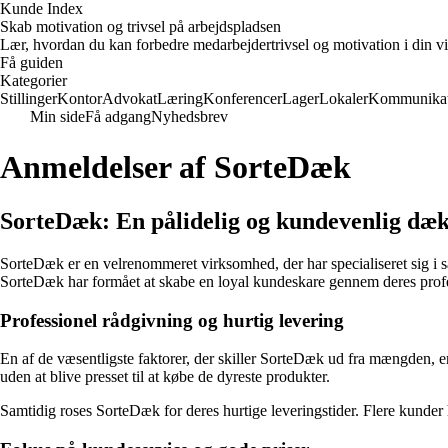
Kunde Index
Skab motivation og trivsel på arbejdspladsen
Lær, hvordan du kan forbedre medarbejdertrivsel og motivation i din vi
Få guiden
Kategorier
Stillinger
Kontor
Advokat
Læring
Konferencer
Lager
Lokaler
Kommunikat
Min side
Få adgang
Nyhedsbrev
Anmeldelser af SorteDæk
SorteDæk: En pålidelig og kundevenlig dæ
SorteDæk er en velrenommeret virksomhed, der har specialiseret sig i s
SorteDæk har formået at skabe en loyal kundeskare gennem deres profe
Professionel rådgivning og hurtig levering
En af de væsentligste faktorer, der skiller SorteDæk ud fra mængden, er
uden at blive presset til at købe de dyreste produkter.
Samtidig roses SorteDæk for deres hurtige leveringstider. Flere kunder h