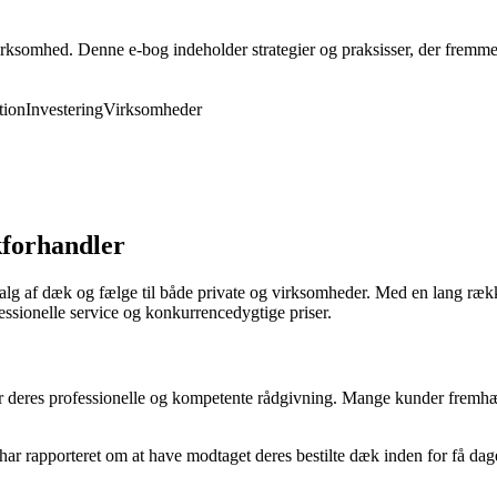
rksomhed. Denne e-bog indeholder strategier og praksisser, der fremmer 
ion
Investering
Virksomheder
kforhandler
alg af dæk og fælge til både private og virksomheder. Med en lang række
ssionelle service og konkurrencedygtige priser.
 deres professionelle og kompetente rådgivning. Mange kunder fremhæver,
ar rapporteret om at have modtaget deres bestilte dæk inden for få dage 