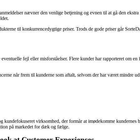
nmeldelser nævner den venlige betjening og evnen til at gå den ekstra 
ldet.
ukterne til konkurrencedygtige priser. Trods de gode priser går SorteD
ventuelle fejl eller misforståelser. Flere kunder har rapporteret om en f
ncerne når frem til kunderne som aftalt, selvom der har været mindre u
elig og kundefokuseret virksomhed, der formår at imødekomme kundernes
sition på markedet for dæk og fælge.
Look at Customer Experiences