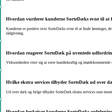
Hvordan vurderer kunderne SorteDæks evne til at f
Kunderne er positive over SorteDæks evne til at finde løsninger, der
rådgivning.
Hvordan reagerer SorteDæk på uventede udfordri
Virksomheden viser sig at være handlekraftig og imødekommende ov
Hvilke ekstra services tilbyder SorteDæk ud over d
Ud over dæk og fælge tilbyder SorteDæk ekstra services som monter
Hvordan beskriver kunderne SorteDæks opfølgning 