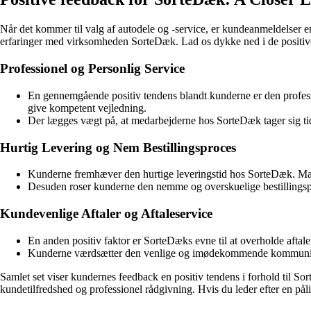
Når det kommer til valg af autodele og -service, er kundeanmeldelser en
erfaringer med virksomheden SorteDæk. Lad os dykke ned i de positive t
Professionel og Personlig Service
En gennemgående positiv tendens blandt kunderne er den profes
give kompetent vejledning.
Der lægges vægt på, at medarbejderne hos SorteDæk tager sig tid t
Hurtig Levering og Nem Bestillingsproces
Kunderne fremhæver den hurtige leveringstid hos SorteDæk. Mange
Desuden roser kunderne den nemme og overskuelige bestillingspr
Kundevenlige Aftaler og Aftaleservice
En anden positiv faktor er SorteDæks evne til at overholde aftaler
Kunderne værdsætter den venlige og imødekommende kommunikatio
Samlet set viser kundernes feedback en positiv tendens i forhold til 
kundetilfredshed og professionel rådgivning. Hvis du leder efter en pål