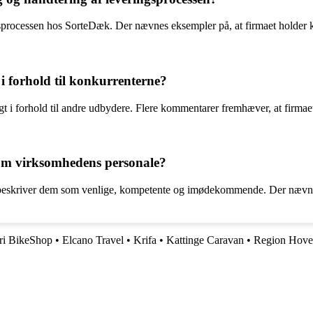
processen hos SorteDæk. Der nævnes eksempler på, at firmaet holder kund
 forhold til konkurrenterne?
 forhold til andre udbydere. Flere kommentarer fremhæver, at firmaet
 om virksomhedens personale?
beskriver dem som venlige, kompetente og imødekommende. Der nævnes 
ri BikeShop
•
Elcano Travel
•
Krifa
•
Kattinge Caravan
•
Region Hove