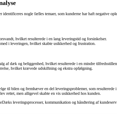
nalyse
dentificeres nogle fælles temaer, som kunderne har haft negative ople
rsvandt, hvilket resulterede i en lang leveringstid og forsinkelser.
med i leveringen, hvilket skabte usikkerhed og frustration.
 dæk og beliggenhed, hvilket resulterede i en mindre tilfredsstillen
rrelse, hvilket krævede udskiftning og ekstra opfølgning.
lge til bilen og fremhæver en del leveringsproblemer, som resulterede i 
ev rettet, men alligevel skabte en vis usikkerhed hos kunden.
rteDæks leveringsprocesser, kommunikation og håndtering af kundeservi