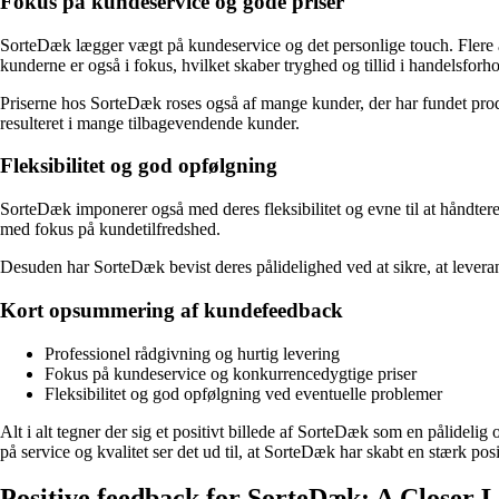
Fokus på kundeservice og gode priser
SorteDæk lægger vægt på kundeservice og det personlige touch. Flere a
kunderne er også i fokus, hvilket skaber tryghed og tillid i handelsforho
Priserne hos SorteDæk roses også af mange kunder, der har fundet prod
resulteret i mange tilbagevendende kunder.
Fleksibilitet og god opfølgning
SorteDæk imponerer også med deres fleksibilitet og evne til at håndtere e
med fokus på kundetilfredshed.
Desuden har SorteDæk bevist deres pålidelighed ved at sikre, at levera
Kort opsummering af kundefeedback
Professionel rådgivning og hurtig levering
Fokus på kundeservice og konkurrencedygtige priser
Fleksibilitet og god opfølgning ved eventuelle problemer
Alt i alt tegner der sig et positivt billede af SorteDæk som en pålid
på service og kvalitet ser det ud til, at SorteDæk har skabt en stærk po
Positive feedback for SorteDæk: A Closer 