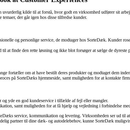
 uvurderlig kilde til at forstå, hvor godt en virksomhed udfører sit arb
emaer, der går igen hos disse tilfredse kunder.
sionelle og personlige service, de modtager hos SorteDæk. Kunder ros
il at finde den rette løsning og ikke blot forsøger at sælge de dyreste 
 fortæller om at have bestilt deres produkter og modtaget dem inden fo
oces på SorteDæks hjemmeside, samt muligheden for at kontakte firmaet
 og yde en god kundeservice i tilfælde af fejl eller mangler.
n, samt muligheden for at få hjælp og vejledning i forbindelse med 
SorteDæks service, kommunikation og levering. Virksomheden ser ud til 
idelig partner til dine dæk- og autodelebehov, kunne SorteDæk muligvis 