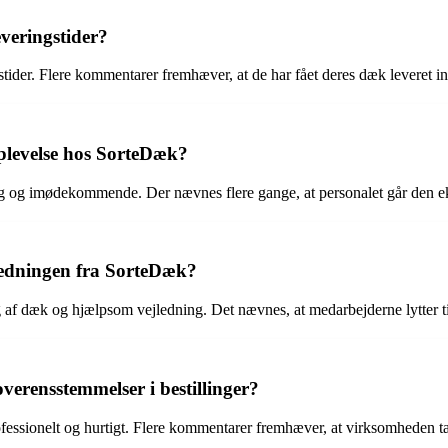
veringstider?
der. Flere kommentarer fremhæver, at de har fået deres dæk leveret inden
plevelse hos SorteDæk?
og imødekommende. Der nævnes flere gange, at personalet går den ekstra
edningen fra SorteDæk?
f dæk og hjælpsom vejledning. Det nævnes, at medarbejderne lytter t
verensstemmelser i bestillinger?
fessionelt og hurtigt. Flere kommentarer fremhæver, at virksomheden tag