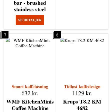
bar - brushed
stainless steel
SE DETALJER
7
8
Smart kaffeløsning
Tidløst kaffedesign
632
kr.
1129
kr.
WMF KitchenMinis
Krups T8.2 KM
Coffee Machine
4682