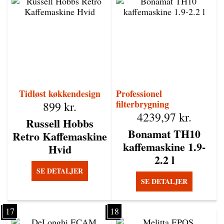
Tidløst køkkendesign
Professionel
filterbrygning
899
kr.
4239,97
kr.
Russell Hobbs
Bonamat TH10
Retro Kaffemaskine
kaffemaskine 1.9-
Hvid
2.2 l
SE DETALJER
SE DETALJER
17
18