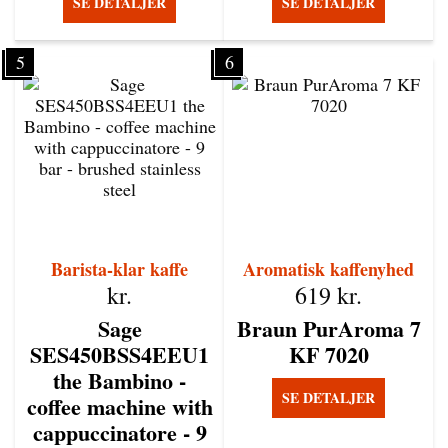
SE DETALJER
SE DETALJER
5
6
Barista-klar kaffe
Aromatisk kaffenyhed
kr.
619
kr.
Sage
Braun PurAroma 7
SES450BSS4EEU1
KF 7020
the Bambino -
SE DETALJER
coffee machine with
cappuccinatore - 9