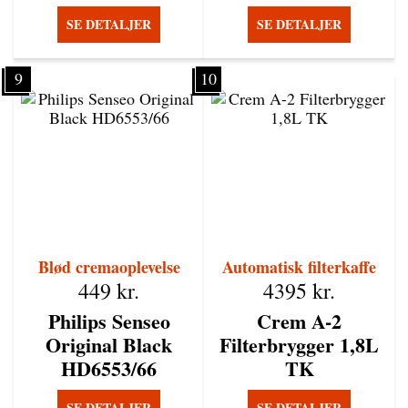
SE DETALJER
SE DETALJER
9
10
Blød cremaoplevelse
Automatisk filterkaffe
449
kr.
4395
kr.
Philips Senseo
Crem A-2
Original Black
Filterbrygger 1,8L
HD6553/66
TK
SE DETALJER
SE DETALJER