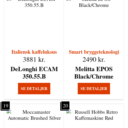
Italiensk kaffeluksus
Smart bryggeteknologi
3881
kr.
2490
kr.
DeLonghi ECAM
Melitta EPOS
350.55.B
Black/Chrome
SE DETALJER
SE DETALJER
19
20