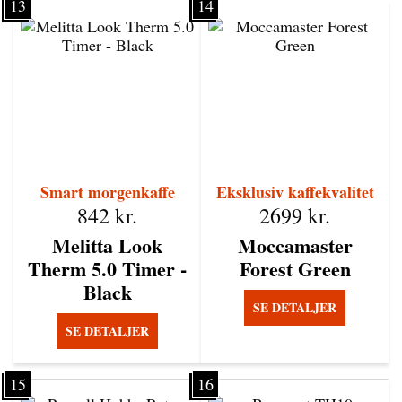
13
14
Smart morgenkaffe
Eksklusiv kaffekvalitet
842
kr.
2699
kr.
Melitta Look
Moccamaster
Therm 5.0 Timer -
Forest Green
Black
SE DETALJER
SE DETALJER
15
16