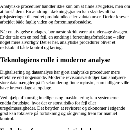
Analytiske procedurer handler ikke kun om at finde afvigelser, men om
at forstå dem. En ændring i dækningsgraden kan skyldes alt fra
prisjusteringer til ændret produktmiks eller valutakurser. Derfor kræver
arbejdet både faglig viden og forretningsforståelse.
Når en afvigelse opdages, bør næste skridt være at undersøge årsagen.
Er der tale om en reel fejl, en ændring i forretningsforholdene – eller
noget mere alvorligt? Det er her, analytiske procedurer bliver et
redskab til både kontrol og læring.
Teknologiens rolle i moderne analyse
Digitalisering og dataanalyse har gjort analytiske procedurer mere
effektive end nogensinde. Moderne revisionsværktøjer kan analysere
store datamængder på få sekunder og finde mønstre, som tidligere ville
have krævet dage at opdage.
Ved hjælp af kunstig intelligens og maskinlæring kan systemerne
endda forudsige, hvor der er størst risiko for fejl eller
uregelmæssigheder. Det betyder, at revisorer og økonomer i stigende
grad kan fokusere på fortolkning og rådgivning frem for manuel
kontrol.