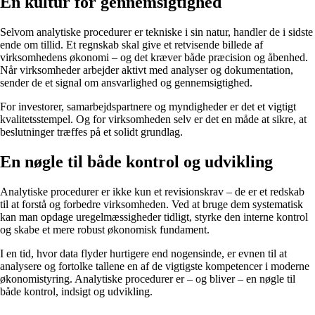
En kultur for gennemsigtighed
Selvom analytiske procedurer er tekniske i sin natur, handler de i sidste
ende om tillid. Et regnskab skal give et retvisende billede af
virksomhedens økonomi – og det kræver både præcision og åbenhed.
Når virksomheder arbejder aktivt med analyser og dokumentation,
sender de et signal om ansvarlighed og gennemsigtighed.
For investorer, samarbejdspartnere og myndigheder er det et vigtigt
kvalitetsstempel. Og for virksomheden selv er det en måde at sikre, at
beslutninger træffes på et solidt grundlag.
En nøgle til både kontrol og udvikling
Analytiske procedurer er ikke kun et revisionskrav – de er et redskab
til at forstå og forbedre virksomheden. Ved at bruge dem systematisk
kan man opdage uregelmæssigheder tidligt, styrke den interne kontrol
og skabe et mere robust økonomisk fundament.
I en tid, hvor data flyder hurtigere end nogensinde, er evnen til at
analysere og fortolke tallene en af de vigtigste kompetencer i moderne
økonomistyring. Analytiske procedurer er – og bliver – en nøgle til
både kontrol, indsigt og udvikling.