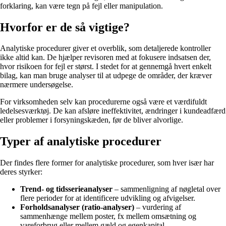
forklaring, kan være tegn på fejl eller manipulation.
Hvorfor er de så vigtige?
Analytiske procedurer giver et overblik, som detaljerede kontroller
ikke altid kan. De hjælper revisoren med at fokusere indsatsen der,
hvor risikoen for fejl er størst. I stedet for at gennemgå hvert enkelt
bilag, kan man bruge analyser til at udpege de områder, der kræver
nærmere undersøgelse.
For virksomheden selv kan procedurerne også være et værdifuldt
ledelsesværktøj. De kan afsløre ineffektivitet, ændringer i kundeadfærd
eller problemer i forsyningskæden, før de bliver alvorlige.
Typer af analytiske procedurer
Der findes flere former for analytiske procedurer, som hver især har
deres styrker:
Trend- og tidsserieanalyser
– sammenligning af nøgletal over
flere perioder for at identificere udvikling og afvigelser.
Forholdsanalyser (ratio-analyser)
– vurdering af
sammenhænge mellem poster, fx mellem omsætning og
vareforbrug eller mellem gæld og egenkapital.