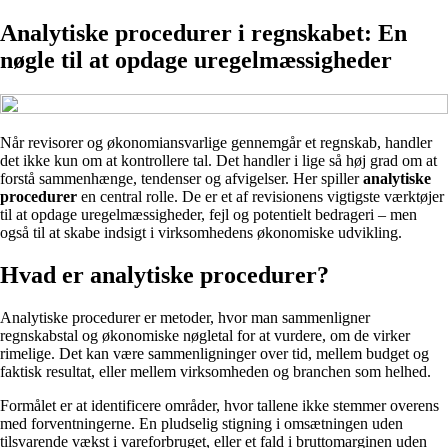
Analytiske procedurer i regnskabet: En
nøgle til at opdage uregelmæssigheder
Når revisorer og økonomiansvarlige gennemgår et regnskab, handler
det ikke kun om at kontrollere tal. Det handler i lige så høj grad om at
forstå sammenhænge, tendenser og afvigelser. Her spiller
analytiske
procedurer
en central rolle. De er et af revisionens vigtigste værktøjer
til at opdage uregelmæssigheder, fejl og potentielt bedrageri – men
også til at skabe indsigt i virksomhedens økonomiske udvikling.
Hvad er analytiske procedurer?
Analytiske procedurer er metoder, hvor man sammenligner
regnskabstal og økonomiske nøgletal for at vurdere, om de virker
rimelige. Det kan være sammenligninger over tid, mellem budget og
faktisk resultat, eller mellem virksomheden og branchen som helhed.
Formålet er at identificere områder, hvor tallene ikke stemmer overens
med forventningerne. En pludselig stigning i omsætningen uden
tilsvarende vækst i vareforbruget, eller et fald i bruttomarginen uden