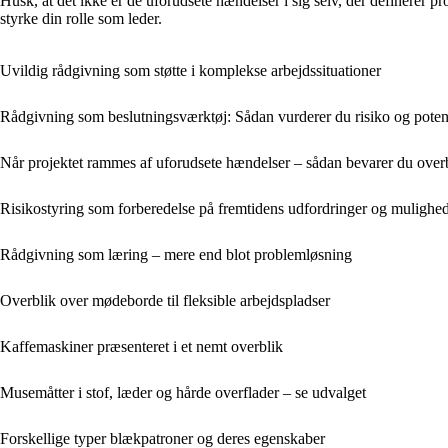
Husk, at det ikke er de uforudsete hændelser i sig selv, der definerer 
styrke din rolle som leder.
Uvildig rådgivning som støtte i komplekse arbejdssituationer
Rådgivning som beslutningsværktøj: Sådan vurderer du risiko og potenti
Når projektet rammes af uforudsete hændelser – sådan bevarer du overbl
Risikostyring som forberedelse på fremtidens udfordringer og mulighe
Rådgivning som læring – mere end blot problemløsning
Overblik over mødeborde til fleksible arbejdspladser
Kaffemaskiner præsenteret i et nemt overblik
Musemåtter i stof, læder og hårde overflader – se udvalget
Forskellige typer blækpatroner og deres egenskaber