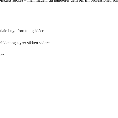
projektets succes – men måden, du håndterer dem på. En professionel, rol
ale i nye forretningsidéer
ikket og styrer sikkert videre
der