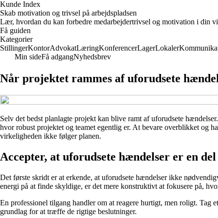
Kunde Index
Skab motivation og trivsel på arbejdspladsen
Lær, hvordan du kan forbedre medarbejdertrivsel og motivation i din vi
Få guiden
Kategorier
Stillinger
Kontor
Advokat
Læring
Konferencer
Lager
Lokaler
Kommunikat
Min side
Få adgang
Nyhedsbrev
Når projektet rammes af uforudsete hændels
Selv det bedst planlagte projekt kan blive ramt af uforudsete hændelser.
hvor robust projektet og teamet egentlig er. At bevare overblikket og ha
virkeligheden ikke følger planen.
Accepter, at uforudsete hændelser er en del 
Det første skridt er at erkende, at uforudsete hændelser ikke nødvendigv
energi på at finde skyldige, er det mere konstruktivt at fokusere på, hv
En professionel tilgang handler om at reagere hurtigt, men roligt. Tag et
grundlag for at træffe de rigtige beslutninger.