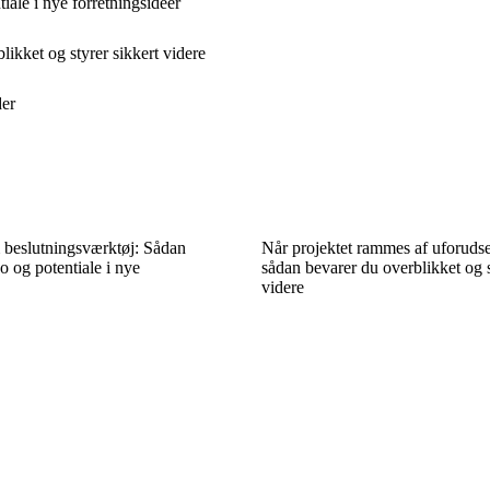
ale i nye forretningsidéer
ikket og styrer sikkert videre
der
beslutningsværktøj: Sådan
Når projektet rammes af uforuds
o og potentiale i nye
sådan bevarer du overblikket og s
videre