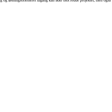
ig og løsningsorienteret tilgang kan ikke blot redde projektet, men også