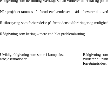
Rådgivning som beslutningsværktøj: Sådan vurderer du risiko og potenti
Når projektet rammes af uforudsete hændelser – sådan bevarer du overbl
Risikostyring som forberedelse på fremtidens udfordringer og mulighe
Rådgivning som læring – mere end blot problemløsning
Uvildig rådgivning som støtte i komplekse
Rådgivning som 
arbejdssituationer
vurderer du risik
forretningsidéer