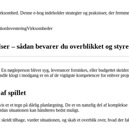
rksomhed. Denne e-bog indeholder strategier og praksisser, der fremmer 
ion
Investering
Virksomheder
er – sådan bevarer du overblikket og styre
 En nøgleperson bliver syg, leverancer forsinkes, eller budgettet skrider
ndle klogt i modgang er en af de vigtigste kompetencer for enhver projekt
af spillet
is er et tegn på dårlig planlægning. De er en naturlig del af komplekse 
ordan situationen kan håndteres bedst muligt.
 skridt tilbage, vurder situationen, og skab et overblik over, hvad der f