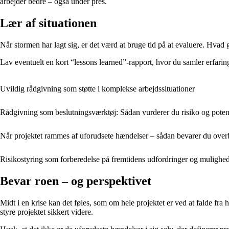
arbejder bedre – også under pres.
Lær af situationen
Når stormen har lagt sig, er det værd at bruge tid på at evaluere. Hva
Lav eventuelt en kort “lessons learned”-rapport, hvor du samler erfari
Uvildig rådgivning som støtte i komplekse arbejdssituationer
Rådgivning som beslutningsværktøj: Sådan vurderer du risiko og potenti
Når projektet rammes af uforudsete hændelser – sådan bevarer du overbl
Risikostyring som forberedelse på fremtidens udfordringer og mulighe
Bevar roen – og perspektivet
Midt i en krise kan det føles, som om hele projektet er ved at falde fra
styre projektet sikkert videre.