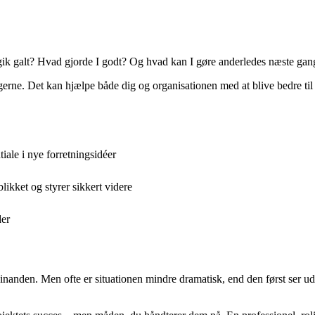
d gik galt? Hvad gjorde I godt? Og hvad kan I gøre anderledes næste gan
ngerne. Det kan hjælpe både dig og organisationen med at blive bedre ti
ale i nye forretningsidéer
ikket og styrer sikkert videre
der
 hinanden. Men ofte er situationen mindre dramatisk, end den først ser u