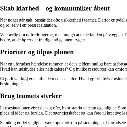
Skab klarhed – og kommuniker åbent
Når noget går galt, opstår der ofte usikkerhed i teamet. Derfor er tydel
og ro, selv i en presset situation.
Vær ærlig om udfordringerne, men undgå at male fanden på væggen. En re
bedre, at de hører det fra dig end gennem rygter.
Prioritér og tilpas planen
Når en uforudset hændelse rammer, er det sjældent muligt bare at fortsæt
Hvad kan udskydes eller nedskaleres? Og hvilke ressourcer kan omfor
Et godt værktøj er at arbejde med scenarier: Hvad gør vi, hvis forsinke
beslutninger.
Brug teamets styrker
I krisesituationer viser det sig ofte, hvor stærkt et team egentlig er. S
plads til idéer og forslag. Det øger ejerskabet og kan føre til kreative 
Samtidig er det vigtigt at være opmærksom på stemningen. Uforudsete hæn