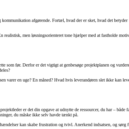
ig kommunikation afgørende. Fortæl, hvad der er sket, hvad det betyder f
alistisk, men løsningsorienteret tone hjælper med at fastholde motivati
te som før. Derfor er det vigtigt at genbesøge projektplanen og vurdere,
deles?
lsen varer en uge? En måned? Hvad hvis leverandøren slet ikke kan levere
om projektleder er det din opgave at udnytte de ressourcer, du har – både
løsninger, du måske ikke selv havde tænkt på.
delser kan skabe frustration og tvivl. Anerkend indsatsen, og sørg for, 