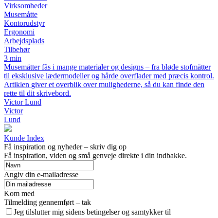
Virksomheder
Musemåtte
Kontorudstyr
Ergonomi
Arbejdsplads
Tilbehør
3 min
Musemåtter fås i mange materialer og designs – fra bløde stofmåtter
til eksklusive lædermodeller og hårde overflader med præcis kontrol.
Artiklen giver et overblik over mulighederne, så du kan finde den
rette til dit skrivebord.
Victor Lund
Victor
Lund
Kunde Index
Få inspiration og nyheder – skriv dig op
Få inspiration, viden og små genveje direkte i din indbakke.
Angiv din e-mailadresse
Kom med
Tilmelding gennemført – tak
Jeg tilslutter mig sidens betingelser og samtykker til