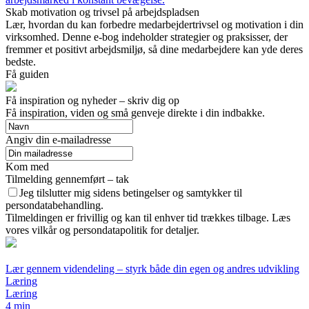
Skab motivation og trivsel på arbejdspladsen
Lær, hvordan du kan forbedre medarbejdertrivsel og motivation i din
virksomhed. Denne e-bog indeholder strategier og praksisser, der
fremmer et positivt arbejdsmiljø, så dine medarbejdere kan yde deres
bedste.
Få guiden
Få inspiration og nyheder – skriv dig op
Få inspiration, viden og små genveje direkte i din indbakke.
Angiv din e-mailadresse
Kom med
Tilmelding gennemført – tak
Jeg tilslutter mig sidens betingelser og samtykker til
persondatabehandling.
Tilmeldingen er frivillig og kan til enhver tid trækkes tilbage. Læs
vores vilkår og persondatapolitik for detaljer.
Lær gennem videndeling – styrk både din egen og andres udvikling
Læring
Læring
4 min