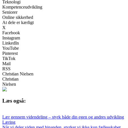
Teknologi
Kompetenceudvikling
Seniorer
Online sikkerhed
At dele er kærligt
X
Facebook
Instagram
LinkedIn
YouTube
Pinterest
TikTok
Mail
RSS
Christian Nielsen
Christian
Nielsen
Læs også:
Lær gennem videndeling – styrk både din egen og andres udvikling
Læring
Når vi deler viden med hinanden, styrker vi ikke kun fællesskabet,