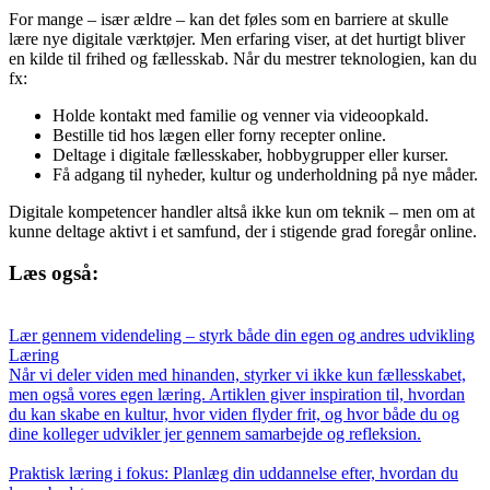
For mange – især ældre – kan det føles som en barriere at skulle
lære nye digitale værktøjer. Men erfaring viser, at det hurtigt bliver
en kilde til frihed og fællesskab. Når du mestrer teknologien, kan du
fx:
Holde kontakt med familie og venner via videoopkald.
Bestille tid hos lægen eller forny recepter online.
Deltage i digitale fællesskaber, hobbygrupper eller kurser.
Få adgang til nyheder, kultur og underholdning på nye måder.
Digitale kompetencer handler altså ikke kun om teknik – men om at
kunne deltage aktivt i et samfund, der i stigende grad foregår online.
Læs også:
Lær gennem videndeling – styrk både din egen og andres udvikling
Læring
Når vi deler viden med hinanden, styrker vi ikke kun fællesskabet,
men også vores egen læring. Artiklen giver inspiration til, hvordan
du kan skabe en kultur, hvor viden flyder frit, og hvor både du og
dine kolleger udvikler jer gennem samarbejde og refleksion.
Praktisk læring i fokus: Planlæg din uddannelse efter, hvordan du