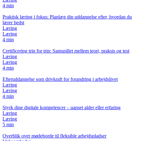
4 min
Praktisk læring i fokus: Planlæg din uddannelse efter, hvordan du
lærer bedst
Læring
Læring
4 min
Certificering trin for trin: Samspillet mellem teori, praksis og test
Læring
Læring
4 min
Efteruddannelse som drivkraft for forandring i arbejdslivet
Læring
Læring
4 min
Styrk dine digitale kompetencer – uanset alder eller erfaring
Læring
Læring
5 min
Overblik over mødeborde til fleksible arbejdspladser