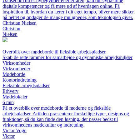
Uanset om du er nybegynder eller erfaren, kan du styrke dine
digitale kompetencer og få mere ud af hverdagen online. Få
inspiration til, hvordan du lærer i dit eget tempo, bliver mere sikker
på nettet og opdager de mange muligheder, som teknologien giver.
Christian Nielsen
Christian
Nielsen
Overblik over mødeborde til fleksible arbejdspladser
Skab de rette rammer for samarbejde og dynamiske arbejdsmiljøer
Virksomheder
Virksomheder
Mødeborde
Kontorindretning
Fleksible arbejdspladser
Erhverv
Mødelokaler
6 min
Få et overblik over mødeborde til moderne og fleksible
arbejdspladser. Artiklen præsenterer forskellige typer, designs og
funktioner, så du kan finde den løsning, der passer bedst til
virksomhedens mødekultur og indretning.
Victor Vogn
Victor