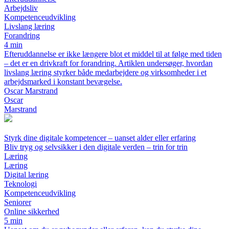
Arbejdsliv
Kompetenceudvikling
Livslang læring
Forandring
4 min
Efteruddannelse er ikke længere blot et middel til at følge med tiden
– det er en drivkraft for forandring. Artiklen undersøger, hvordan
livslang læring styrker både medarbejdere og virksomheder i et
arbejdsmarked i konstant bevægelse.
Oscar Marstrand
Oscar
Marstrand
Styrk dine digitale kompetencer – uanset alder eller erfaring
Bliv tryg og selvsikker i den digitale verden – trin for trin
Læring
Læring
Digital læring
Teknologi
Kompetenceudvikling
Seniorer
Online sikkerhed
5 min