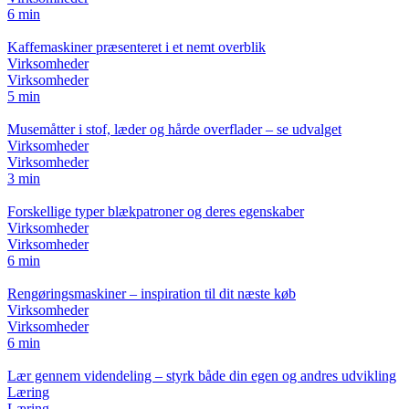
6 min
Kaffemaskiner præsenteret i et nemt overblik
Virksomheder
Virksomheder
5 min
Musemåtter i stof, læder og hårde overflader – se udvalget
Virksomheder
Virksomheder
3 min
Forskellige typer blækpatroner og deres egenskaber
Virksomheder
Virksomheder
6 min
Rengøringsmaskiner – inspiration til dit næste køb
Virksomheder
Virksomheder
6 min
Lær gennem videndeling – styrk både din egen og andres udvikling
Læring
Læring