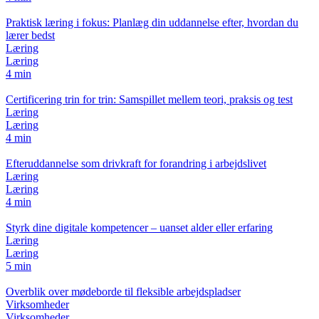
Praktisk læring i fokus: Planlæg din uddannelse efter, hvordan du
lærer bedst
Læring
Læring
4 min
Certificering trin for trin: Samspillet mellem teori, praksis og test
Læring
Læring
4 min
Efteruddannelse som drivkraft for forandring i arbejdslivet
Læring
Læring
4 min
Styrk dine digitale kompetencer – uanset alder eller erfaring
Læring
Læring
5 min
Overblik over mødeborde til fleksible arbejdspladser
Virksomheder
Virksomheder