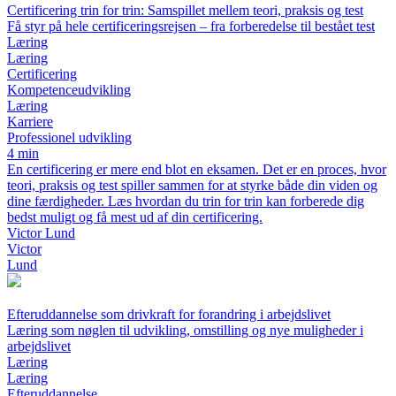
Certificering trin for trin: Samspillet mellem teori, praksis og test
Få styr på hele certificeringsrejsen – fra forberedelse til bestået test
Læring
Læring
Certificering
Kompetenceudvikling
Læring
Karriere
Professionel udvikling
4 min
En certificering er mere end blot en eksamen. Det er en proces, hvor
teori, praksis og test spiller sammen for at styrke både din viden og
dine færdigheder. Læs hvordan du trin for trin kan forberede dig
bedst muligt og få mest ud af din certificering.
Victor Lund
Victor
Lund
Efteruddannelse som drivkraft for forandring i arbejdslivet
Læring som nøglen til udvikling, omstilling og nye muligheder i
arbejdslivet
Læring
Læring
Efteruddannelse