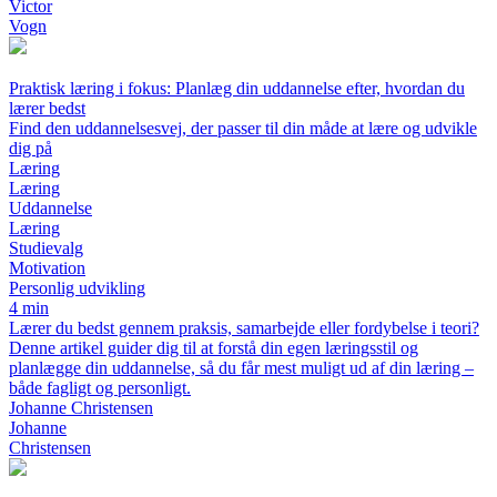
Victor
Vogn
Praktisk læring i fokus: Planlæg din uddannelse efter, hvordan du
lærer bedst
Find den uddannelsesvej, der passer til din måde at lære og udvikle
dig på
Læring
Læring
Uddannelse
Læring
Studievalg
Motivation
Personlig udvikling
4 min
Lærer du bedst gennem praksis, samarbejde eller fordybelse i teori?
Denne artikel guider dig til at forstå din egen læringsstil og
planlægge din uddannelse, så du får mest muligt ud af din læring –
både fagligt og personligt.
Johanne Christensen
Johanne
Christensen