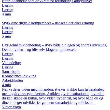
Efteruddannelse som drivkraft for forandring i arbejdslivet
Læring
Læring
4 min
Styrk dine digitale kompetencer – uanset alder eller erfaring
Læring
Læring
5 min
Lær gennem videndeling – styrk både din egen og andres udvikling
Del din viden – og bliv selv klogere i processen
Læring
Læring
Videndeling
Læring
Samarbejde
Kompetenceudvikling
Arbejdskultur
4 min
Når vi deler viden med hinanden, styrker vi ikke kun fællesskabet,
men også vores egen læring. Artiklen giver inspiration til, hvordan
du kan skabe en kultur, hvor viden flyder frit, og hvor både du og
dine kolleger udvikler jer gennem samarbejde og refleksion.
Victor Vogn