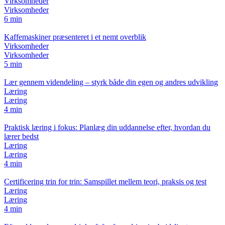
Virksomheder
Virksomheder
6 min
Kaffemaskiner præsenteret i et nemt overblik
Virksomheder
Virksomheder
5 min
Lær gennem videndeling – styrk både din egen og andres udvikling
Læring
Læring
4 min
Praktisk læring i fokus: Planlæg din uddannelse efter, hvordan du
lærer bedst
Læring
Læring
4 min
Certificering trin for trin: Samspillet mellem teori, praksis og test
Læring
Læring
4 min