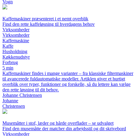
Vogn
Kaffemaskiner præsenteret i et nemt overblik
Find den rette kaffeløsning til hverdagens behov
Virksomheder
Virksomheder
Kaffemaskine
Kaffe
Husholdning
Køkkenudstyr
Forbrug
5 min
Kaffemaskiner findes i mange varianter – fra klassiske filtermaskiner
til avancerede fuldautomatiske modeller. Artiklen giver et hurtigt
overblik over typer, funktioner og forskelle, så du lettere kan vælge
den rette løsning til dit behov.
Johanne Christensen
Johanne
Christensen
Musemåtter i stof, læder og hårde overflader – se udvalget
Find den musemåtte der matcher din arbejdsstil og dit skrivebord
Virksomheder