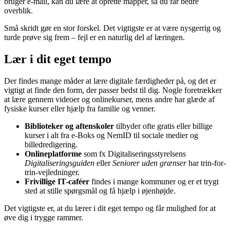
bruger e-mail, kan du lære at oprette mapper, så du får bedre
overblik.
Små skridt gør en stor forskel. Det vigtigste er at være nysgerrig og
turde prøve sig frem – fejl er en naturlig del af læringen.
Lær i dit eget tempo
Der findes mange måder at lære digitale færdigheder på, og det er
vigtigt at finde den form, der passer bedst til dig. Nogle foretrækker
at lære gennem videoer og onlinekurser, mens andre har glæde af
fysiske kurser eller hjælp fra familie og venner.
Biblioteker og aftenskoler
tilbyder ofte gratis eller billige
kurser i alt fra e-Boks og NemID til sociale medier og
billedredigering.
Onlineplatforme
som fx Digitaliseringsstyrelsens
Digitaliseringsguiden
eller
Seniorer uden grænser
har trin-for-
trin-vejledninger.
Frivillige IT-caféer
findes i mange kommuner og er et trygt
sted at stille spørgsmål og få hjælp i øjenhøjde.
Det vigtigste er, at du lærer i dit eget tempo og får mulighed for at
øve dig i trygge rammer.