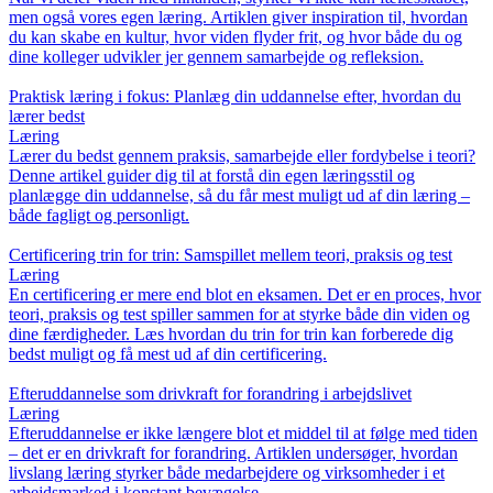
men også vores egen læring. Artiklen giver inspiration til, hvordan
du kan skabe en kultur, hvor viden flyder frit, og hvor både du og
dine kolleger udvikler jer gennem samarbejde og refleksion.
Praktisk læring i fokus: Planlæg din uddannelse efter, hvordan du
lærer bedst
Læring
Lærer du bedst gennem praksis, samarbejde eller fordybelse i teori?
Denne artikel guider dig til at forstå din egen læringsstil og
planlægge din uddannelse, så du får mest muligt ud af din læring –
både fagligt og personligt.
Certificering trin for trin: Samspillet mellem teori, praksis og test
Læring
En certificering er mere end blot en eksamen. Det er en proces, hvor
teori, praksis og test spiller sammen for at styrke både din viden og
dine færdigheder. Læs hvordan du trin for trin kan forberede dig
bedst muligt og få mest ud af din certificering.
Efteruddannelse som drivkraft for forandring i arbejdslivet
Læring
Efteruddannelse er ikke længere blot et middel til at følge med tiden
– det er en drivkraft for forandring. Artiklen undersøger, hvordan
livslang læring styrker både medarbejdere og virksomheder i et
arbejdsmarked i konstant bevægelse.