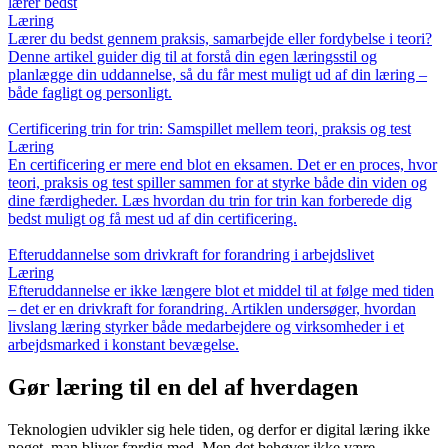
lærer bedst
Læring
Lærer du bedst gennem praksis, samarbejde eller fordybelse i teori?
Denne artikel guider dig til at forstå din egen læringsstil og
planlægge din uddannelse, så du får mest muligt ud af din læring –
både fagligt og personligt.
Certificering trin for trin: Samspillet mellem teori, praksis og test
Læring
En certificering er mere end blot en eksamen. Det er en proces, hvor
teori, praksis og test spiller sammen for at styrke både din viden og
dine færdigheder. Læs hvordan du trin for trin kan forberede dig
bedst muligt og få mest ud af din certificering.
Efteruddannelse som drivkraft for forandring i arbejdslivet
Læring
Efteruddannelse er ikke længere blot et middel til at følge med tiden
– det er en drivkraft for forandring. Artiklen undersøger, hvordan
livslang læring styrker både medarbejdere og virksomheder i et
arbejdsmarked i konstant bevægelse.
Gør læring til en del af hverdagen
Teknologien udvikler sig hele tiden, og derfor er digital læring ikke
noget, man bliver færdig med. Men det behøver ikke være